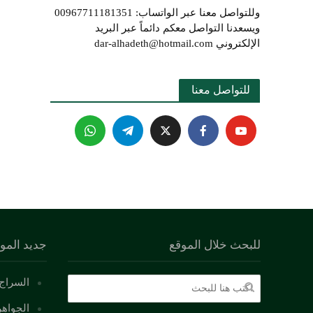
وللتواصل معنا عبر الواتساب: 00967711181351
ويسعدنا التواصل معكم دائماً عبر البريد
الإلكتروني dar-alhadeth@hotmail.com
للتواصل معنا 
للبحث خلال الموقع
جديد المو
السراج 
الجواهر