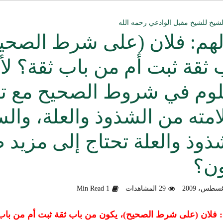
ق العمل الدعوي بين علماء ودعاة اليمن (صوت)
لشيخ للشيخ مقبل الوادعي رحمه الله
هم: فلان (على شرط الصحي
سليماني الحديثية للشيخ المحدث أبي الحسن السليماني
 ثقة ثبت أم من باب ثقة؟ لأن
وزلندا الإرهابي
وم في شروط الصحيح مع توث
الألباني رحمه الله من أخطاء الجماعات الإسلامية
مته من الشذوذ والعلة، وال
هية في التعامل مع المخالف – صوت
ذوذ والعلة تحتاج إلى مزيد 
دكتور صادق بن محمد البيضاني حول فَهْمِهِ كلامي عن تنظيم القاعدة
لأهل السودان
ن؟
29 المشاهدات
1 Min Read
 فلان (على شرط الصحيح)، يكون من باب ثقة ثبت أم من باب 