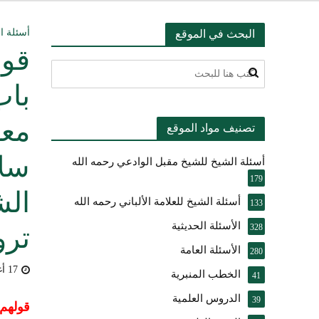
التعليق على ميثا
أسئلة ا
البحث في الموقع
قول
أسئلة عبدالله ال
باب
بيان بشأن حادث ني
معل
تصنيف مواد الموقع
حقيقة موقف الشيخ 
سلا
أسئلة الشيخ للشيخ مقبل الوادعي رحمه الله
شرح الضوابط الفق
179
الش
تعقيب على مقال ال
أسئلة الشيخ للعلامة الألباني رحمه الله
133
الأسئلة الحديثية
النصيحة والتبيان 
328
ترو
الأسئلة العامة
280
17 أغسطس، 2009
الخطب المنبرية
41
الدروس العلمية
39
قولهم: