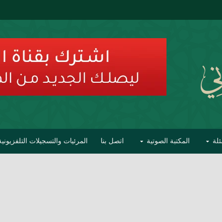
ئلة
المكتبة الصوتية
اتصل بنا
المرئيات والتسجيلات التلفزيونية
ح الأفهام
تحذير مشاهير العلماء من فوضى التبديع والتصنيف
السليماني على مؤاخذات عبدالمالك رمضاني كامل