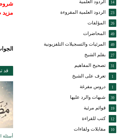
الردود العلمية
14
شروط ا
الردود العلمية المقروءة
مزيد ض
23
المؤلفات
26
المحاضرات
49
المرئيات والتسجيلات التلفزيونية
49
الجواب
بقلم الشيخ
27
تصحيح المفاهيم
31
قد ت
تعرف على الشيخ
1
دروس مفرغة
1
شبهات والرد عليها
39
قوائم مرئية
19
كتب للقراءة
12
مقابلات ولقاءات
10
أسئلة ا