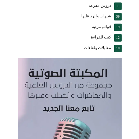
دروس مفرغة
1
شبهات والرد عليها
39
قوائم مرئية
19
كتب للقراءة
12
مقابلات ولقاءات
10