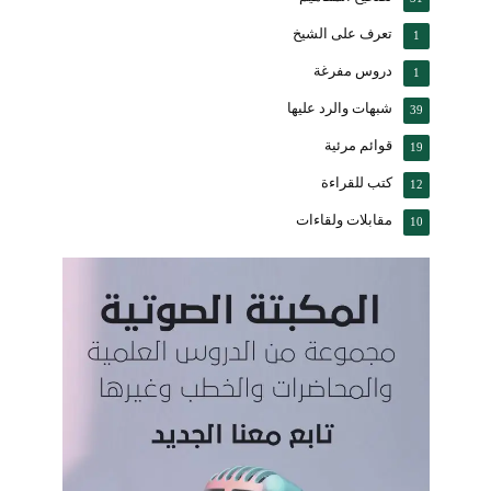
تعرف على الشيخ
1
دروس مفرغة
1
شبهات والرد عليها
39
قوائم مرئية
19
كتب للقراءة
12
مقابلات ولقاءات
10