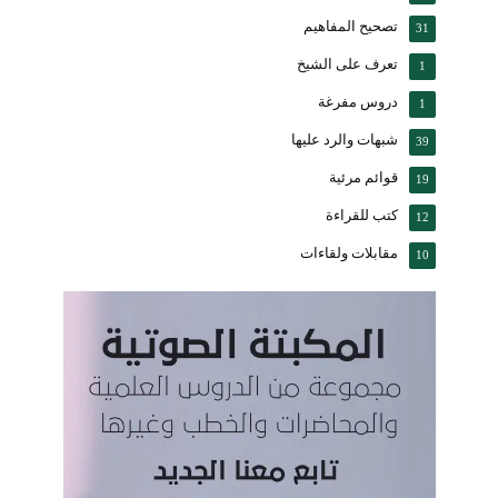
تصحيح المفاهيم
31
تعرف على الشيخ
1
دروس مفرغة
1
شبهات والرد عليها
39
قوائم مرئية
19
كتب للقراءة
12
مقابلات ولقاءات
10