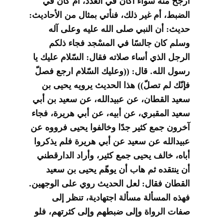
أرجح منه سواءً أكان في العدد، أم كان في
الضبط، أم غير ذلك، فنأتي بمثال من الأحاديث:
حديث: أن النبي صلى الله عليه وعلى آله
وسلم كان جالسًا في المسْجد فجاء ذلكم
الرجل الذي أساء صلاته فقال: السّلام عليك يا
رسول الله. قال: ((وعليك السّلام ارجع فصلّ
فإنّك لم تصلّ)) هذا الحديث يرويه يحيى بن
سعيد القطان، عن عبيدالله، عن سعيد بن أبي
سعيد المقبري، عن أبيه، عن أبي هريرة، فجاء
آخرون جمع كثير جدًا وخالفوا يحيى فرووه عن
عبيدالله عن سعيد عن أبي هريرة فلم يذكروا
أباه، خالف يحيى جمع كثير، وأراد الدارقطني
أن ينتقده ثم هاب أن يوهّم يحيى بن سعيد
القطان فقال: لعل الحديث روي على الوجهين.
فهذه المسألة مسألة اجتهادية، تنظر إلى
صفات الرواة وإلى ضبطهم وإلى كثرتهم، فلو