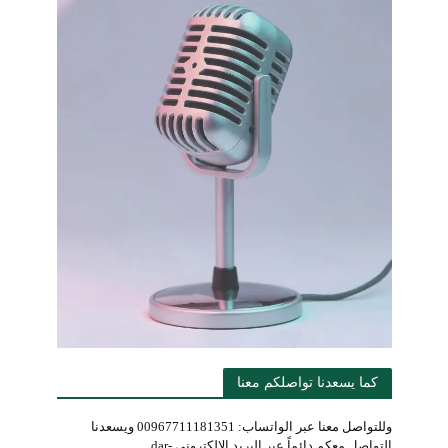
كما يسعدنا تواصلكم معنا
وللتواصل معنا عبر الواتساب: 00967711181351 ويسعدنا
التواصل معكم دائماً عبر البريد الإلكتروني dar-