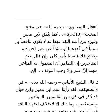
1=قال السخاوي – رحمه الله – في «فتح
المغيث» (1/310): «… كما يتّفق لابن معين
وغيره من أئمة النقد فهذا قد لا يكون تناقضاً بل
نسبياً في أحدهما أو ناشئاً عن تغير اجتهاده،
وحينئذٍ فلا ينضبط بأمر كلي وإن قال بعض
المتأخرين إن الظاهر أن المعمول به المتأخر
منهما إنَّ علم وإلا وجب التوقف… إلخ.
2 قال الشيخ الألباني – رحمه الله تعالى – في
«الضعيفة»: لقد رأينا اسم ابن معين وابن حبان
قد ذُكر في كل من القائمتين، الموثقين
والمضعُفين، وما ذلك إلا لاختلاف اجتهاد الناقد
في الراوي، فقد يوثقه، ثم يتبين جرحه به