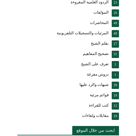
الردود العلمية المقروءة
23
المؤلفات
26
المحاضرات
49
المرئيات والتسجيلات التلفزيونية
49
بقلم الشيخ
27
تصحيح المفاهيم
31
تعرف على الشيخ
1
دروس مفرغة
1
شبهات والرد عليها
39
قوائم مرئية
19
كتب للقراءة
12
مقابلات ولقاءات
10
ابحث من خلال الموقع