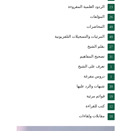
الردود العلمية المقروءة
23
المؤلفات
26
المحاضرات
49
المرئيات والتسجيلات التلفزيونية
49
بقلم الشيخ
27
تصحيح المفاهيم
31
تعرف على الشيخ
1
دروس مفرغة
1
شبهات والرد عليها
39
قوائم مرئية
19
كتب للقراءة
12
مقابلات ولقاءات
10