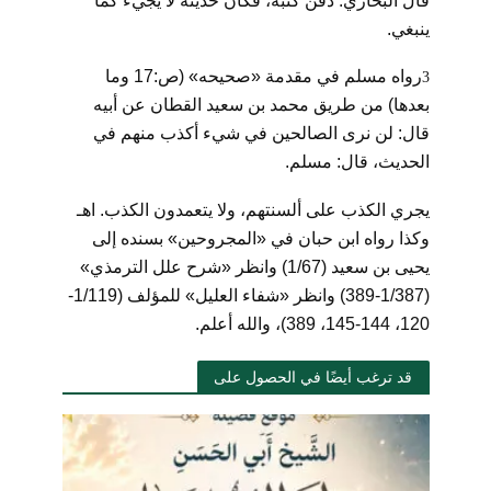
قال البخاري: دفن كتبه، فكان حديثه لا يجيء كما
ينبغي.
رواه مسلم في مقدمة «صحيحه» (ص:17 وما
3
بعدها) من طريق محمد بن سعيد القطان عن أبيه
قال: لن نرى الصالحين في شيء أكذب منهم في
الحديث، قال: مسلم.
يجري الكذب على ألسنتهم، ولا يتعمدون الكذب. اهـ
وكذا رواه ابن حبان في «المجروحين» بسنده إلى
يحيى بن سعيد (1/67) وانظر «شرح علل الترمذي»
(1/387-389) وانظر «شفاء العليل» للمؤلف (1/119-
120، 144-145، 389)، والله أعلم.
قد ترغب أيضًا في الحصول على