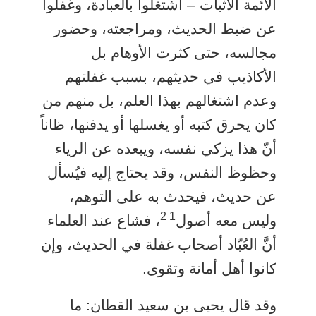
الأئمة الأثبات – اشتغلوا بالعبادة، وغفلوا
عن ضبط الحديث، ومراجعته، وحضور
مجالسه، حتى كثرت الأوهام بل
الأكاذيب في حديثهم، بسبب غفلتهم
وعدم اشتغالهم بهذا العلم، بل منهم من
كان يحرق كتبه أو يغسلها أو يدفنها، ظاناً
أنّ هذا يزكي نفسه، ويبعده عن الرياء
وحظوظ النفس، وقد يحتاج إليه فيُسأل
عن حديث، فيحدث به على التوهم،
1 2
وليس معه أصول
، فشاع عند العلماء
أنَّ العُبّاد أصحاب غفلة في الحديث، وإن
كانوا أهل أمانة وتقوى.
وقد قال يحيى بن سعيد القطان: ما