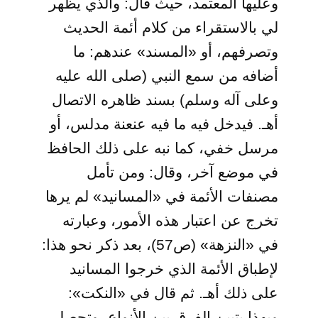
وعليها المعتمد، حيث قال: والذي يظهر
لي بالاستقراء من كلام أئمة الحديث
وتصرفهم، أو «المسند» عندهم: ما
أضافه من سمع النبي (صلى الله عليه
وعلى آله وسلم) بسند ظاهره الاتصال
أهـ. فيدخل فيه ما فيه عنعنة مدلس، أو
مرسل خفي، كما نبه على ذلك الحافظ
في موضع آخر، وقال: ومن تأمل
مصنفات الأئمة في «المسانيد» لم يرها
تخرج عن اعتبار هذه الأمور، وعبارته
في «النزهة» (ص57)، بعد ذكر نحو هذا:
لإطباق الأئمة الذي خرجوا المسانيد
على ذلك أهـ. ثم قال في «النكت»:
وبهذا يتبين الفرق بين الأنواع، وتحصل