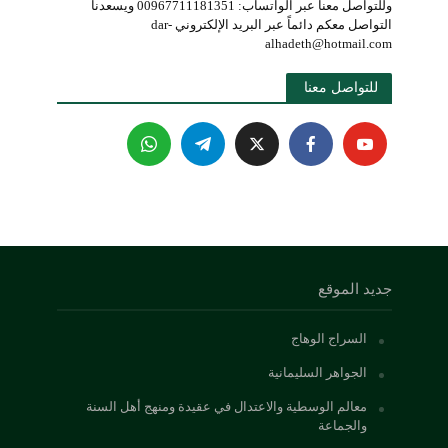
وللتواصل معنا عبر الواتساب: 00967711181351 ويسعدنا
التواصل معكم دائماً عبر البريد الإلكتروني dar-
alhadeth@hotmail.com
للتواصل معنا 
جديد الموقع
السراج الوهاج
الجواهر السليمانية
معالم الوسطية والاعتدال في عقيدة ومنهج أهل السنة
والجماعة