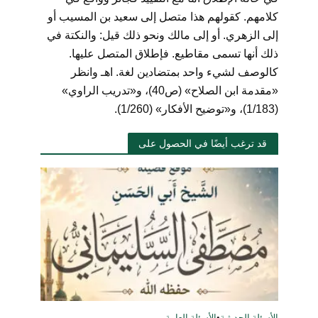
كلامهم. كقولهم هذا متصل إلى سعيد بن المسيب أو
إلى الزهري. أو إلى مالك ونحو ذلك قيل: والنكتة في
ذلك أنها تسمى مقاطيع. فإطلاق المتصل عليها.
كالوصف لشيء واحد بمتضادين لغة. اهـ وانظر
«مقدمة ابن الصلاح» (ص40)، و«تدريب الراوي»
(1/183)، و«توضيح الأفكار» (1/260).
قد ترغب أيضًا في الحصول على
الأسئلة الحديثية
•
الأسئلة العامة