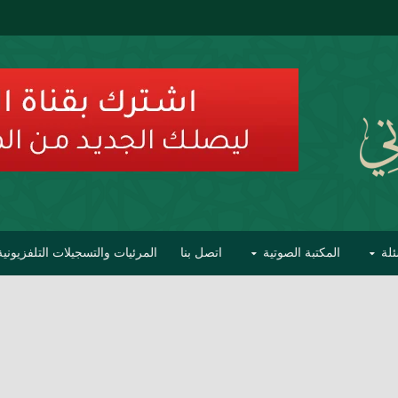
ئلة
المكتبة الصوتية
اتصل بنا
المرئيات والتسجيلات التلفزيونية
ح الأفهام
تحذير مشاهير العلماء من فوضى التبديع والتصنيف
السليماني على مؤاخذات عبدالمالك رمضاني كامل