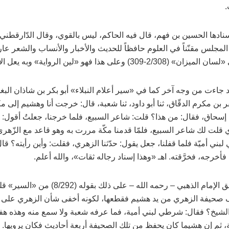
.
ادها الحسين بن فهم، قال فيه الحاكم، ليس بالقوي، وقال الدّارقطني
مجلس مقنّناً في العلوم حافظاً للحديث والأخبار والأنساب والشعر عارف
» (2/308-309) وعلى هذا فهو «لين الرواية» وبه يعل الإسناد.
 جاءت من وجه آخر كما في «سير أعلام النبلاء» أبو بكر بن شاذان البغد
ر بن مكرم الدقّاق، ثنا أبو داود، ثنا شعبة، قال: خرجت أنا وهشيم إلى م
إسحاق، فقال: من هذا؟ قلت: شاعر السبيع، فلما خرجنا، جعلتُ أقول: ثنا
 قلت لك شاعر السبيع، فلمّا قدمنا مكّة مررت به وهو قاعد مع الزّهري،
ني أميّة فلما قفلنا، جعل يقول: حدّثنا الزهري، فقلت: وأين رأيته؟ قا
فأخرجه، فخرَّقته. اهـ «وهذا إسناد رجاله ثقات»، والله أعلم.
ق الإمام الذهبي
–
رحمه الله
–
على ذلك بقوله (8/292) 
صحيفة الزهري من يد هشيم فقطعها، لكونه أخفى شأن الزهري على شع
الشيخ؟ فقال: شرطي لبني أمية، فما عرفه شعبة ولا سمع منه وهذه هفو
، ثم إن هشيما كان يحفظ من تلك الصحيفة أربعة أحاديث فكان يرويها. ا