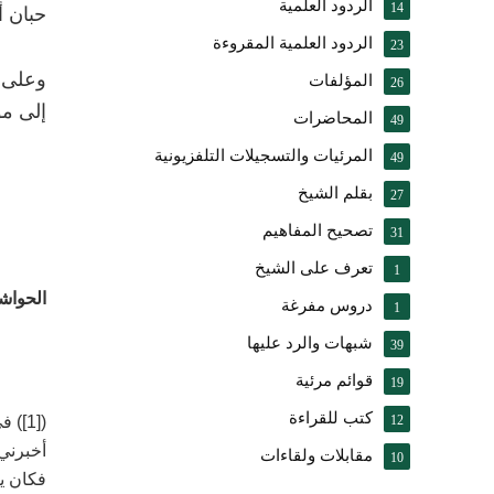
الردود العلمية
14
حبان أن
الردود العلمية المقروءة
23
وعلى ك
المؤلفات
26
إلى مو
المحاضرات
49
المرئيات والتسجيلات التلفزيونية
49
بقلم الشيخ
27
تصحيح المفاهيم
31
تعرف على الشيخ
1
الحواش
دروس مفرغة
1
شبهات والرد عليها
39
قوائم مرئية
19
كتب للقراءة
(
[1]
)
12
أخبرني 
مقابلات ولقاءات
10
فكان ي