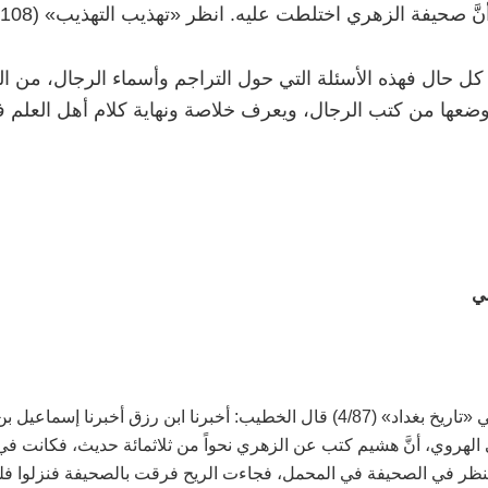
َّ صحيفة الزهري اختلطت عليه. انظر «تهذيب التهذيب» (4/108) والله أعلم
ل حال فهذه الأسئلة التي حول التراجم وأسماء الرجال، من الس
ضعها من كتب الرجال، ويعرف خلاصة ونهاية كلام أهل العلم في
ي
في «تاريخ بغداد» (4/87) قال الخطيب: أخبرنا ابن رزق أخبرنا 
الهروي، أنَّ هشيم كتب عن الزهري نحواً من ثلاثمائة حديث، فكانت في
نظر في الصحيفة في المحمل، فجاءت الريح فرقت بالصحيفة فنزلوا فل