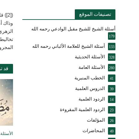
تصنيفات الموقع
)
[2]
(
قا
وذاك أ
أسئلة الشيخ للشيخ مقبل الوادعي رحمه الله
179
تخاليط
أسئلة الشيخ للعلامة الألباني رحمه الله
133
المجرو
الأسئلة الحديثية
328
الأسئلة العامة
280
قد ت
الخطب المنبرية
41
الدروس العلمية
39
الردود العلمية
14
الردود العلمية المقروءة
23
المؤلفات
26
المحاضرات
49
الأسئلة 