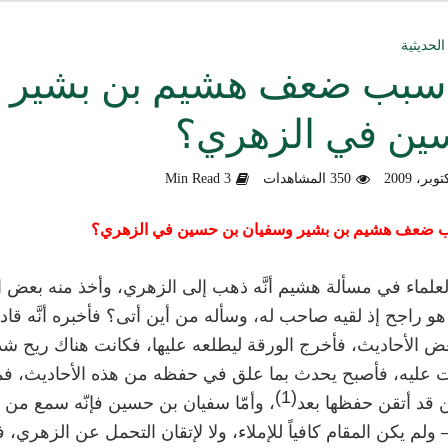
ق العمل الدعوي بين علماء ودعاة اليمن (صوت)
الحديثية
سبب ضعف هشيم بن بشير و
سليماني الحديثية للشيخ المحدث أبي الحسن السليماني
ن في الزهري؟
وزلندا الإرهابي
350 المشاهدات
3 Min Read
الألباني رحمه الله من أخطاء الجماعات الإسلامية
هية في التعامل مع المخالف – صوت
 ضعف هشيم بن بشير وسفيان بن حسين في الزهري؟
دكتور صادق بن محمد البيضاني حول فَهْمِهِ كلامي عن تنظيم القاعدة
لعلماء في مسألة هشيم أنَّه ذهب إلى الزهري، وأخذ منه بعض ا
 هو راجح إذ لقيه صاحب له، وسأله من أين أتى؟ فأخبره أنَّه قادم
لأهل السودان
ض الأحاديث، فأخرج الورقة ليطلعه عليها، فكانت هناك ريح شد
عليه، فأصبح يحدث بما علق في حفظه من هذه الأحاديث، فمن
)
1
(
 قد أتقن حفظها بعد
، وأمّا سفيان بن حسين فإنّه سمع من
 ولم يكن المقام كافياً للإملاء، ولا لإتقان التحمل عن الزهري