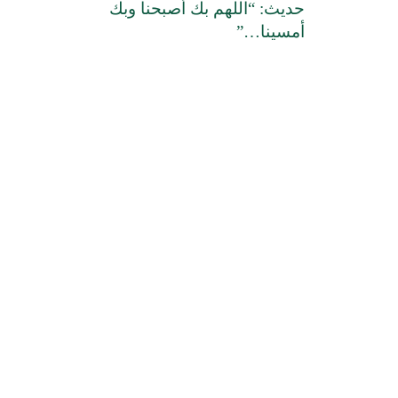
حديث: “اللهم بك أصبحنا وبك
أمسينا…”