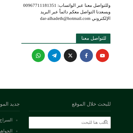
وللتواصل معنا عبر الواتساب: 00967711181351
ويسعدنا التواصل معكم دائماً عبر البريد
الإلكتروني dar-alhadeth@hotmail.com
للتواصل معنا 
للبحث خلال الموقع
جديد المو
السراج 
الجواهر