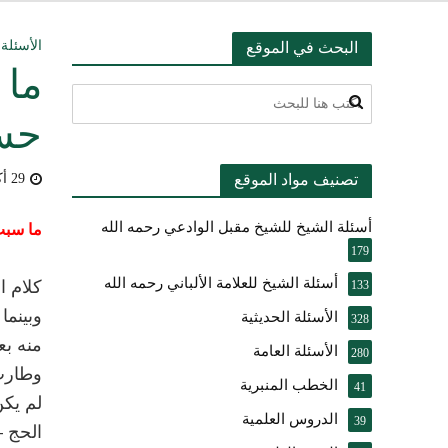
التعليق على ميثا
الأسئلة 
البحث في الموقع
ما 
أسئلة عبدالله ال
حسي
بيان بشأن حادث ني
تصنيف مواد الموقع
29 أكتوبر، 2009
حقيقة موقف الشيخ 
أسئلة الشيخ للشيخ مقبل الوادعي رحمه الله
شرح الضوابط الفق
ما سبب
179
تعقيب على مقال ال
أسئلة الشيخ للعلامة الألباني رحمه الله
كلام ا
133
وبينما
الأسئلة الحديثية
النصيحة والتبيان 
328
منه بع
الأسئلة العامة
280
وطارت 
الخطب المنبرية
41
لم يكن
الدروس العلمية
39
الحج –