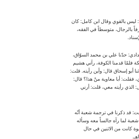
: ليس بالقوي وقال ابن كامل: كان
اً بالرجال، متوسطاً في الفقه،
ادي: حدّنا علي بن محمد السوّاق،
كة فلمّا قدمنا الكوفة، رآني هشيم
 أبو إسحاق قال: وأين رأيته. قلت:
 فقلت: أبا معاوية منْ هذا؟ قال:
ل: الذي رأيته معي، قلت: أرني
من «السير» قلت: قد ذكرنا في ترجمة شعبة أنّه
بة لما رآه جالساً معه وسأله
ة كانت من الاثنين في حال
هـ.