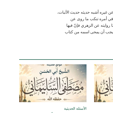
 غيره أشبه حديثه حديث الأثبات،
 في أمره تنكب ما روى عن
يره. ثم ذكره في الثقات (6/404) فقال: «وأمّا روايته عن الزهري فإنّ فيها
 يجب أن يمحى اسمه من كتاب
الأسئلة الحديثية