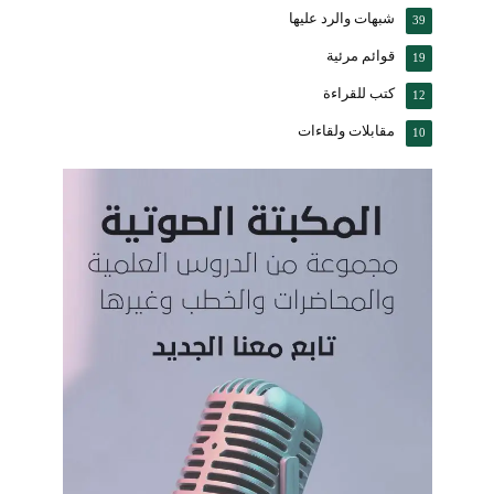
شبهات والرد عليها
39
قوائم مرئية
19
كتب للقراءة
12
مقابلات ولقاءات
10