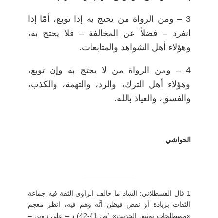
3 – ومن الرواة من يحتج به إذا توبع، أمّا إذا
انفرد – فضلاً عن المخالفة – فلا يحتج به،
وهؤلاء أهل الشواهد والمتابعات.
4 – ومن الرواة من لا يحتج به وإن توبع،
وهؤلاء أهل الترك، والرد، والتهمة، والكذب،
والفسق، والعياذ بالله.
الحواشي
1
قال القسطلاني: الشاذ ما خالف الراوي الثقة فيه جماعة
الثقات بزيادة أو نقص فيظن أنَّه وهم فيه، انظر معجم
«مصطلحات توثيق الحديث» (ص:41-42) د
–
علي زوين
–