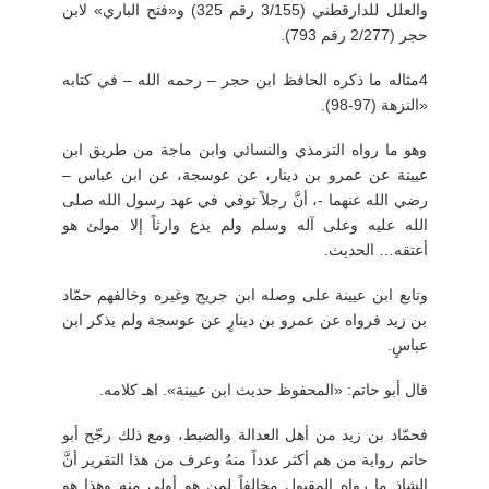
والعلل للدارقطني (3/155 رقم 325) و«فتح الباري» لابن
حجر (2/277 رقم 793).
4
مثاله ما ذكره الحافظ ابن حجر
–
رحمه الله
–
في كتابه
«النزهة (97-98).
وهو ما رواه الترمذي والنسائي وابن ماجة من طريق ابن
عيينة عن عمرو بن دينار، عن عوسجة، عن ابن عباس
–
رضي الله عنهما -، أنَّ رجلاً توفي في عهد رسول الله صلى
الله عليه وعلى آله وسلم ولم يدع وارثاً إلا مولئ هو
أعتقه… الحديث.
وتابع ابن عيينة على وصله ابن جريج وغيره وخالفهم حمّاد
بن زيد فرواه عن عمرو بن دينارٍ عن عوسجة ولم يذكر ابن
عباسٍ.
قال أبو حاتم: «المحفوظ حديث ابن عيينة». اهـ كلامه.
فحمّاد بن زيد من أهل العدالة والضبط، ومع ذلك رجّح أبو
حاتم رواية من هم أكثر عدداً منهُ وعرف من هذا التقرير أنَّ
الشاذ ما رواه المقبول مخالفاً لمن هو أولى منه وهذا هو