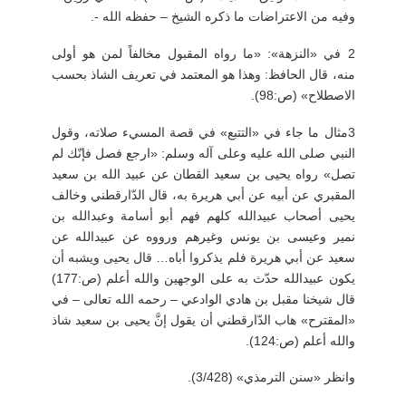
وفيه من الاعتراضات ما ذكره الشيخ
–
حفظه الله -.
2
في «النزهة»: «ما رواه المقبول مخالفاً لمن هو أولى
منه، قال الحافظ: وهذا هو المعتمد في تعريف الشاذ بحسب
الاصطلاح» (ص:98).
3
مثال ما جاء في «التتبع» في قصة المسيء صلاته، وقول
النبي صلى الله عليه وعلى آله وسلم: «ارجع فصل فإنّك لم
تصل» رواه يحيى بن سعيد القطان عن عبيد الله بن سعيد
المقبري عن أبيه عن أبي هريرة به، قال الدّارقطني وخالف
يحيى أصحاب عبيدالله كلهم فهم أبو أسامة وعبدالله بن
نمير وعيسى بن يونس وغيرهم ورووه عن عبيدالله عن
سعيد عن أبي هريرة فلم يذكروا أباه… قال يحيى ويشبه أن
يكون عبيدالله حدّث به على الوجهين والله أعلم (ص:177)
قال شيخنا مقبل بن هادي الوادعي
–
رحمه الله تعالى
–
في
«المقترح» هاب الدّارقطني أن يقول إنَّ يحيى بن سعيد شاذ
والله أعلم (ص:124).
وانظر «سنن الترمذي» (3/428).