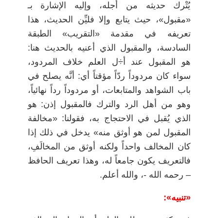
يُتْرك حديثه من أجله، وإليه الإشارة بـ
«مقبول»، حيث يتابع وإلا فليِّن الحديث، هذا
تعريفه في مقدمة «التقريب» الطبقة
السادسة، والمقبول الذي أعنيه بالحديث هنا:
هو المقبول عند أ÷ل العلم خلاف المردود،
سواء كان مردوداً ردّاً مؤقتاً أي: أنَّه يصلح في
باب الشواهد والمتابعات، أو مردوداً رداً نهائياً،
وهو من أهل الرد والترك فالمقبول إذن: هو
الذي يُقبل في الاحتجاج به، فقولنا: «مخالفة
المقبول لمن هو أوثق منه» يدخل في ذلك إذا
كان المخالف واحداً ولكنه أوثق من المخالَفِ،
فالتعريف يكون جامعاً له، وهذا تعريف الحافظ
– رحمه الله -، والله أعلم.
«تنبيه»: