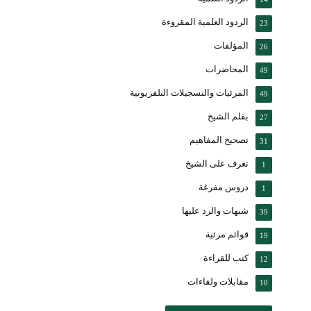
الردود العلمية المقروءة
23
المؤلفات
26
المحاضرات
49
المرئيات والتسجيلات التلفزيونية
49
بقلم الشيخ
27
تصحيح المفاهيم
31
تعرف على الشيخ
1
دروس مفرغة
1
شبهات والرد عليها
39
قوائم مرئية
19
كتب للقراءة
12
مقابلات ولقاءات
10