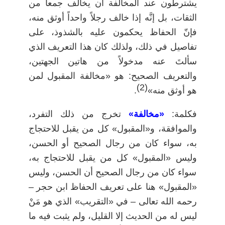
يشترطون عند المخالفة أن يخالف جمعاً من
الثقات، بل إنَّه إذا خالف رجلاً واحداً أوثق منه،
فإنّ الحفاظ يحكمون عليه بالشذوذ، على
تفاصيل في ذلك، ولذلك كان هذا التعريف الذي
سألتَ عنه مدخولاً من هاتين الجهتين،
والتعريف الصحيح: هو «مخالفة المقبول لمن
(2)
هو أوثق منه»
.
فكلمة:
«مخالفة»
تخرج من ذلك التفرد،
والموافقة، و«المقبول» كل من يقبل للاحتجاج
به، سواء كان من رجال الصحيح أو الحسن،
وليس «المقبول» كل من يقبل للاحتجاج به،
سواء كان من رجال الصحيح أن الحسن، وليس
«المقبول» هنا على تعريف الحفاظ ابن حجر –
رحمه الله تعالى – في «التقريب» الذي هو مَنْ
ليس له من الحديث إلا القليل، ولم يثبت فيه ما