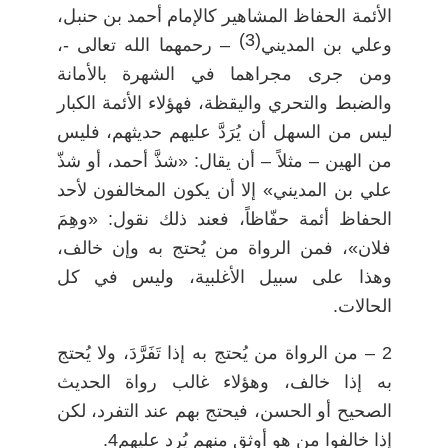
الأئمة الحفاظ المشاهير كالإمام أحمد بن حنبل،
(3)
وعلي بن المديني
– رحمهما الله تعالى -،
ومن جرى مجراهما في الشهرة بالأمانة
والضبط والتحري واليقظة، فهؤلاء الأئمة الكبار
ليس من السهل أن يُرَدَّ عليهم حديثهم، فليس
من الهين – مثلاً – أن يقال: «شذَّ أحمد، أو شذّ
علي بن المديني» إلا أن يكون المخالفون لأحد
الحفاظ أئمة حفّاظاً، فعند ذلك نقول: «وهِمَ
فلان»، فمن الرواة من يُحتج به وإن خالف،
وهذا على سبيل الأغلبية، وليس في كل
الحالات.
2 – من الرواة من يُحتج به إذا تَفَرَّدَ، ولا يُحتج
به إذا خالف، وهؤلاء غالب رواة الحديث
الصحيح أو الحسن، فيحتج بهم عند التفرد، لكن
إذا خالفوا من هو أوثق منهم يُرد عليهم4.