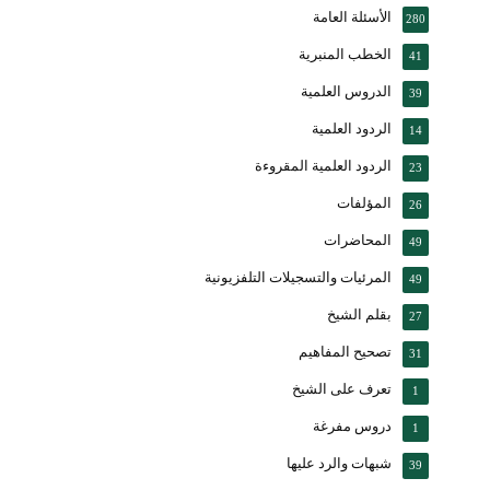
الأسئلة العامة
280
الخطب المنبرية
41
الدروس العلمية
39
الردود العلمية
14
الردود العلمية المقروءة
23
المؤلفات
26
المحاضرات
49
المرئيات والتسجيلات التلفزيونية
49
بقلم الشيخ
27
تصحيح المفاهيم
31
تعرف على الشيخ
1
دروس مفرغة
1
شبهات والرد عليها
39