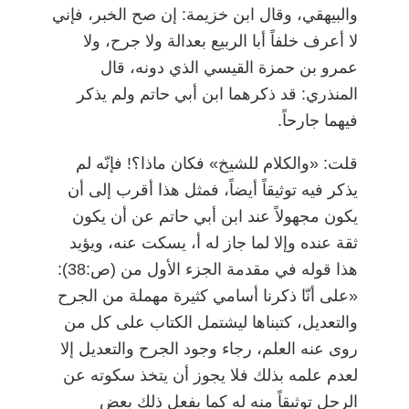
والبيهقي، وقال ابن خزيمة: إن صح الخبر، فإني
لا أعرف خلفاً أبا الربيع بعدالة ولا جرح، ولا
عمرو بن حمزة القيسي الذي دونه، قال
المنذري: قد ذكرهما ابن أبي حاتم ولم يذكر
فيهما جارحاً.
قلت: «والكلام للشيخ» فكان ماذا؟! فإنّه لم
يذكر فيه توثيقاً أيضاً، فمثل هذا أقرب إلى أن
يكون مجهولاً عند ابن أبي حاتم عن أن يكون
ثقة عنده وإلا لما جاز له أ، يسكت عنه، ويؤيد
هذا قوله في مقدمة الجزء الأول من (ص:38):
«على أنّا ذكرنا أسامي كثيرة مهملة من الجرح
والتعديل، كتبناها ليشتمل الكتاب على كل من
روى عنه العلم، رجاء وجود الجرح والتعديل إلا
لعدم علمه بذلك فلا يجوز أن يتخذ سكوته عن
الرجل توثيقاً منه له كما يفعل ذلك بعض