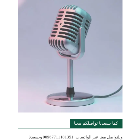
كما يسعدنا تواصلكم معنا
وللتواصل معنا عبر الواتساب: 00967711181351 ويسعدنا