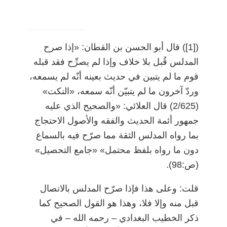
)
[1]
(
قال أبو الحسن بن القطان: «إذا صرح
المدلس قُبل بلا خلاف وإذا لم يصرِّح فقد قبله
قوم ما لم يتبين في حديث بعينه أنّه لم يسمعه،
وردّ آخرون ما لم يتبيّن أنّه سمعه، «النكت»
(2/625) قال العلائي: «والصحيح الذي عليه
جمهور أئمة الحديث والفقه والأصول الاحتجاج
بما رواه المدلس الثقة مما صرّح فيه بالسماع
دون ما رواه بلفظ محتمل» «جامع التحصيل»
(ص:98).
قلت: وعلى هذا فإذا صرّح المدلس بالاتصال
قبل منه وإلا فلا، وهذا هو القول الصحيح كما
ذكر الخطيب البغدادي
–
رحمه الله
–
في