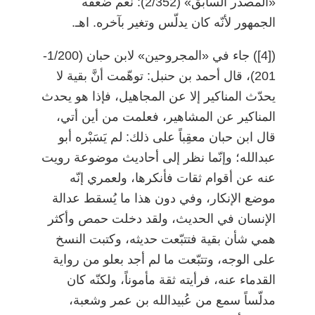
«المصدر السابق» (2/352): نعم ضعّفه
الجمهور لأنّه كان يدلّس وتغير بآخره. اهـ.
)
[4]
(
جاء في «المجروحين» لابن حبان (1/200-
201)، قال أحمد بن حنبل: توهّمت أنَّ بقية لا
يحدّث المناكير إلا عن المجاهيل، فإذا هو يحدث
المناكير عن المشاهير، فعلمت من أين أتي،
قال ابن حبان معقِباً على ذلك: لم يَسَبْره أبو
عبدالله؛ وإنّما نظر إلى أحاديث موضوعة رويت
عنه عن أقوام ثقات فأنكرها، ولعمري إنّه
موضع الإنكار، وفي دون هذا ما يُسقط عدالة
الإنسان في الحديث، ولقد دخلت حمص وأكثر
همي شأن بقية فتتبّعت حديثه، وكتبت النسخ
على الوجه، وتتبّعت ما لم أجد بعلو من رواية
القدماء عنه، فرأيته ثقة مأموناً، ولكنّه كان
مدلّساً سمع من عُبيدالله بن عمر وشعبة،