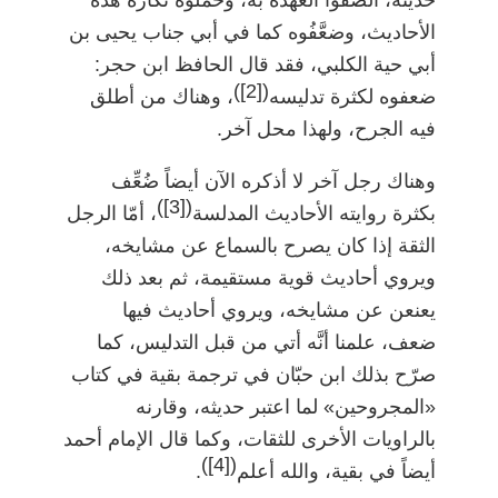
الأحاديث، وضعَّفُوه كما في أبي جناب يحيى بن
أبي حية الكلبي، فقد قال الحافظ ابن حجر:
)
[2]
(
ضعفوه لكثرة تدليسه
، وهناك من أطلق
فيه الجرح، ولهذا محل آخر.
وهناك رجل آخر لا أذكره الآن أيضاً ضُعِّف
)
[3]
(
بكثرة روايته الأحاديث المدلسة
، أمّا الرجل
الثقة إذا كان يصرح بالسماع عن مشايخه،
ويروي أحاديث قوية مستقيمة، ثم بعد ذلك
يعنعن عن مشايخه، ويروي أحاديث فيها
ضعف، علمنا أنَّه أتي من قبل التدليس، كما
صرّح بذلك ابن حبّان في ترجمة بقية في كتاب
«المجروحين» لما اعتبر حديثه، وقارنه
بالراويات الأخرى للثقات، وكما قال الإمام أحمد
)
[4]
(
أيضاً في بقية، والله أعلم
.