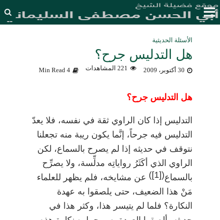
الأسئلة الحديثية
هل التدليس جرح؟
221 المشاهدات
30 أكتوبر، 2009
4 Min Read
هل التدليس جرح؟
التدليس إذا كان الراوي ثقة في نفسه، فلا يعدّ
التدليس فيه جرحاً، إنَّما يكون ريبة منه تجعلنا
نتوقف في حديثه إذا لم يصرح بالسماع، لكن
الراوي الذي أكَثَرُ رواياتِه مدلِّسة، ولا يصرِّح
)
[1]
(
بالسماع
عن مشايخه، فلم يظهر للعلماء
مَنْ هذا الضعيف، حتى يلصقوا به عهدة
النكارة؟ فلما لم يتيسر هذا، وكثر هذا في
حديثه، ألصقوا العهدة به، وحملوه نكارة هذه