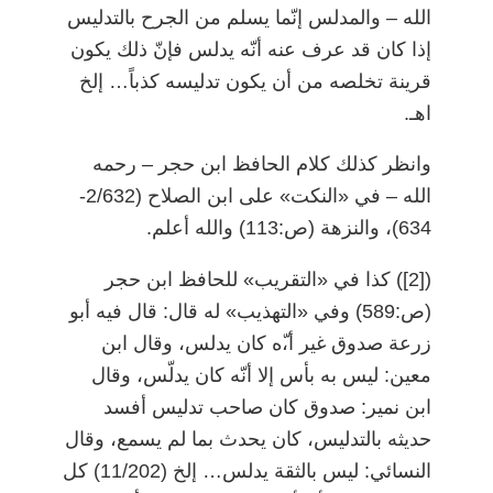
الله
–
والمدلس إنّما يسلم من الجرح بالتدليس
إذا كان قد عرف عنه أنّه يدلس فإنّ ذلك يكون
قرينة تخلصه من أن يكون تدليسه كذباً… إلخ
اهـ.
وانظر كذلك كلام الحافظ ابن حجر
–
رحمه
الله
–
في «النكت» على ابن الصلاح (2/632-
634)، والنزهة (ص:113) والله أعلم.
)
[2]
(
كذا في «التقريب» للحافظ ابن حجر
(ص:589) وفي «التهذيب» له قال: قال فيه أبو
زرعة صدوق غير أ،ّه كان يدلس، وقال ابن
معين: ليس به بأس إلا أنّه كان يدلّس، وقال
ابن نمير: صدوق كان صاحب تدليس أفسد
حديثه بالتدليس، كان يحدث بما لم يسمع، وقال
النسائي: ليس بالثقة يدلس… إلخ (11/202) كل