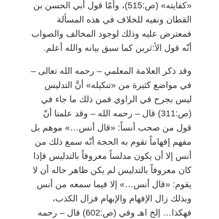
«كفايته» (ص:515)، وأمّا قول أبي الحسن بن
القطان ونفيه للخلاف في هذه المسألة
فمعترض عليه وذلك لوجود المخالف والصواب
أنّه قول الأ:ثرين كما سبق بيانه والله أعلم.
وقد ذكر العلامة المعلمي
–
رحمه الله تعالى
–
في مواضع كثيرة من «تنكيله» أنَّ التدليس
ليس بجرح في الراوي فمن ذلك ما جاء في
(ص:311) قال
–
رحمه الله
–
وقد علمنا أنّ
قول من صحب أنساً: «قال أنس…» موهم بل
مفهم إفهاماً تقوم به الحجة أنّه سمع ذلك من
أنس إلا أن يكون مدلساً معروفاً بالتدليس فإذا
كان معروفاً بالتدليس لم يكن ظاهر حاله أن لا
يقوم: «قال أنس…» إلا فيما سمعه من أنس
وبذلك زال الإفهام والإبهام فزال الكذب،
فهكذا… إلخ اهـ وفي (ص:602) قال
–
رحمه