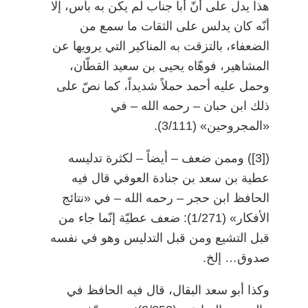
هذا يدل على أنّ أبا جناب لم يكن به بأس، إلا
أنّه كان يدلس على الثقات ما سمع من
الضعفاء، بالتزقت به المناكير التي يرويها عن
المشاهير، فوهّاه يحيى بن سعيد القطّان،
وحمل عليه أحمد حملاً شديداً، كما نصّ على
ذلك ابن حبان
–
رحمه الله
–
في
«المجروحين» (3/111).
)
[3]
(
وممن ضعف
–
أيضاً
–
لكثرة تدليسه
عطية بن سعد بن جنادة العوفي قال فيه
الحافظ ابن حجر
–
رحمه الله
–
في «نتائج
الأفكار» (1/271): ضعف عطيّة إنّما جاء من
قبل التشيع ومن قبل التدليس وهو في نفسه
صدوق… إلخ.
وكذا أبو سعد البقال، قال فيه الحافظ في