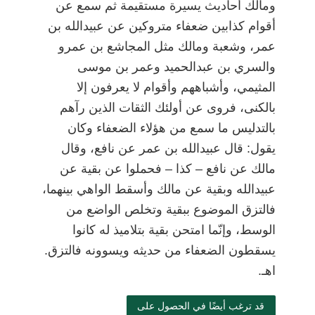
ومالك أحاديث يسيرة مستقيمة ثم سمع عن
أقوام كذابين ضعفاء متروكين عن عبيدالله بن
عمر، وشعبة ومالك مثل المجاشع بن عمرو
والسري بن عبدالحميد وعمر بن موسى
المثيمي، وأشباههم وأقوام لا يعرفون إلا
بالكنى، فروى عن أولئك الثقات الذين رآهم
بالتدليس ما سمع من هؤلاء الضعفاء وكان
يقول: قال عبيدالله بن عمر عن نافع، وقال
مالك عن نافع
–
كذا
–
فحملوا عن بقية عن
عبيدالله وبقية عن مالك وأسقط الواهي بينهما،
فالتزق الموضوع ببقية وتخلص الواضع من
الوسط، وإنّما امتحن بقية بتلاميذ له كانوا
يسقطون الضعفاء من حديثه ويسوونه فالتزق.
اهـ.
قد ترغب أيضًا في الحصول على