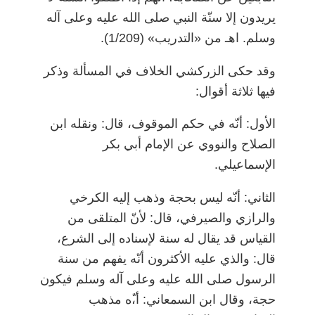
يريدون إلا سنّة النبي صلى الله عليه وعلى آله
وسلم. اهـ من «التدريب» (1/209).
وقد حكى الزركشي الخلاف في المسألة وذكر
فيها ثلاثة أقوال:
الأول: أنّه في حكم الموقوف، قال: ونقله ابن
الصلاح والنووي عن الإمام أبي بكر
الإسماعيلي.
الثاني: أنّه ليس بحجة وذهب إليه الكرخي
والرازي والصيرفي، قال: لأنّ المتلقى من
القياس قد يقال له سنة لإسناده إلى الشرع،
قال: والذي عليه الأكثرون أنّه يفهم من سنة
الرسول صلى الله عليه وعلى آله وسلم فيكون
حجة، وقال ابن السمعاني: أ،ّه مذهب