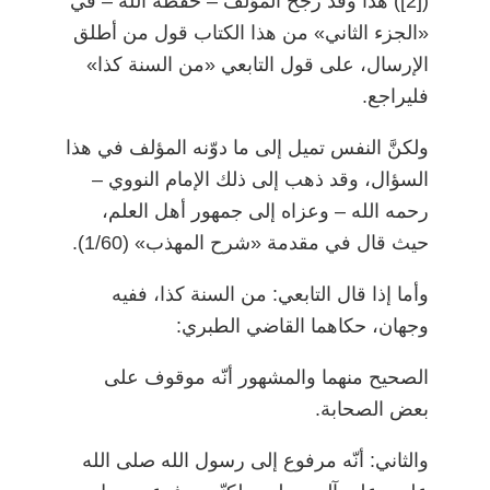
)
[2]
(
هذا وقد رجّح المؤلف
–
حفظه الله
–
في
«الجزء الثاني» من هذا الكتاب قول من أطلق
الإرسال، على قول التابعي «من السنة كذا»
فليراجع.
ولكنَّ النفس تميل إلى ما دوّنه المؤلف في هذا
السؤال، وقد ذهب إلى ذلك الإمام النووي
–
رحمه الله
–
وعزاه إلى جمهور أهل العلم،
حيث قال في مقدمة «شرح المهذب» (1/60).
وأما إذا قال التابعي: من السنة كذا، ففيه
وجهان، حكاهما القاضي الطبري:
الصحيح منهما والمشهور أنّه موقوف على
بعض الصحابة.
والثاني: أنّه مرفوع إلى رسول الله صلى الله