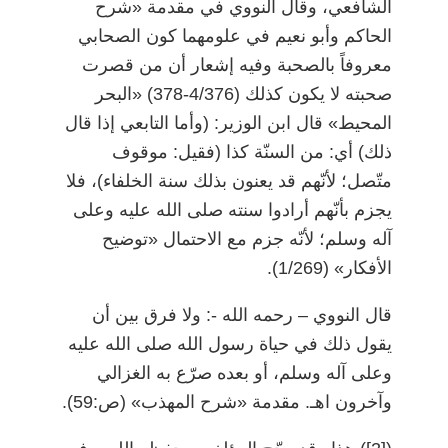
الشافعي، وقال النووي في مقدمة «شرح
الحاكم وأبو نعيم في علومهما كون الصحابي
معروفاً بالصحبة وفيه إشعار أن من قصرت
صحبته لا يكون كذلك (4/376-378) «البحر
المحيط» قال ابن الوزير: (وأما التابعي إذا قال
ذلك) أي: من السنّة كذا (فقيل: موقوف
متّصل؛ لأنّهم قد يعنون بذلك سنة الخلفاء)، فلا
يجزم بأنّهم أرادوا سنته صلى الله عليه وعلى
آله وسلم؛ لأنّه جزم مع الاحتمال «توضيح
الأفكار» (1/269).
قال النووي
–
رحمه الله -: ولا فرق بين أن
يقول ذلك في حياة رسول الله صلى الله عليه
وعلى آله وسلم، أو بعده صرّع به الغزالي
وآخرون اهـ. مقدمة «شرح المهذب» (ص:59).