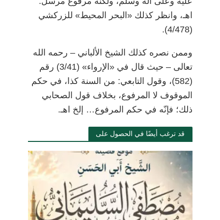
عليه وعلى آله وسلم، ولكنّه مرفوع مرسل.
اهـ، وانظر كذلك «البحر المحيط» للزركشي
(4/478).
وممن نصره كذلك الشيخ الألباني
–
رحمه الله
تعالى
–
حيث قال في «الإرواء» (3/41) رقم
(582)، وقول التابعي: من السنة كذا، في حكم
الموقوف لا المرفوع، بخلاف قول الصحابي
ذلك؛ فإنّه في حكم المرفوع… إلخ اهـ.
قد ترغب أيضًا في الحصول على