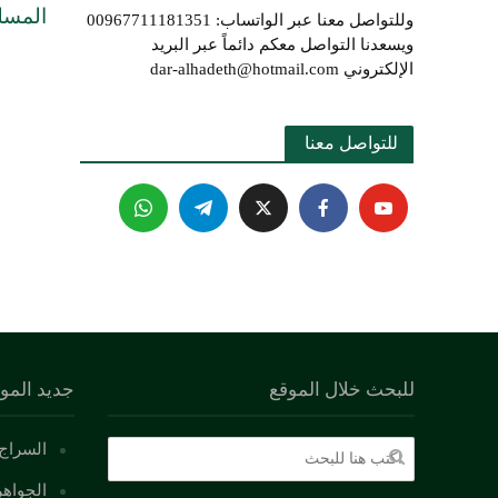
المسل
وللتواصل معنا عبر الواتساب: 00967711181351
ويسعدنا التواصل معكم دائماً عبر البريد
الإلكتروني dar-alhadeth@hotmail.com
للتواصل معنا 
للبحث خلال الموقع
جديد المو
السراج 
الجواهر