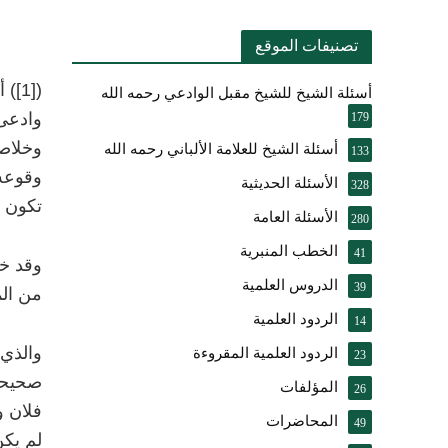
تصنيفات الموقع
)
[1]
(
أ
أسئلة الشيخ للشيخ مقبل الوادعي رحمه الله
وادعى 
179
وخلاصة
أسئلة الشيخ للعلامة الألباني رحمه الله
133
وقوعه 
الأسئلة الحديثية
328
تكون س
الأسئلة العامة
280
الخطب المنبرية
41
وقد خا
الدروس العلمية
39
من الم
الردود العلمية
14
والذي 
الردود العلمية المقروءة
23
صحيحة 
المؤلفات
26
فلان و
المحاضرات
49
لم يكن