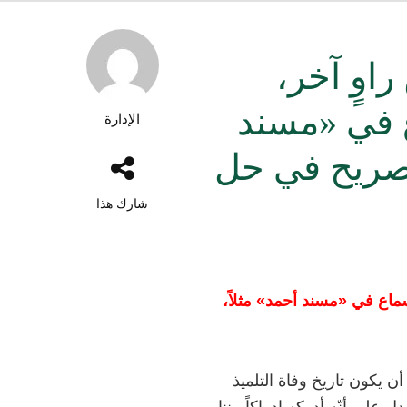
اوٍ آخر،
ع في «مسند
الإدارة
لتصريح في حل
شارك هذا
سماع في «مسند أحمد» مثلاً،
 يكون تاريخ وفاة التلميذ