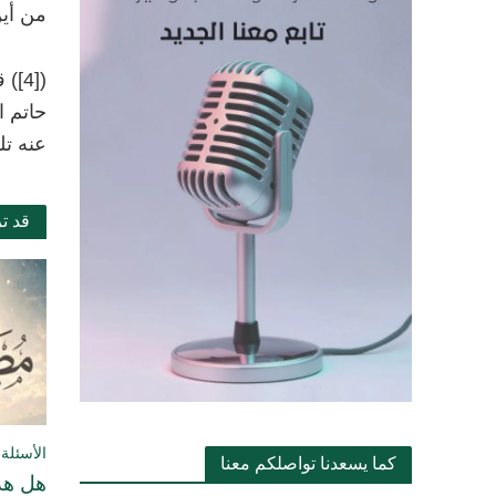
من أين
)
[4]
(
ق
حاتم ا
عنه تل
قد ت
الأسئلة 
كما يسعدنا تواصلكم معنا
هل هذا