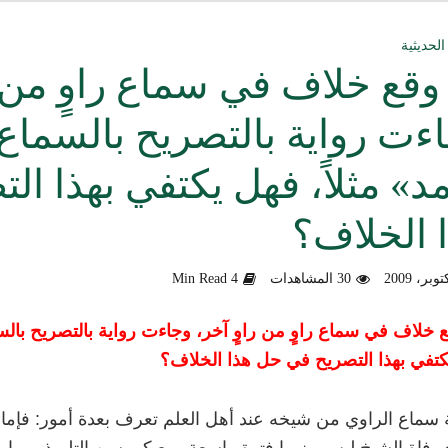
ق العمل الدعوي بين علماء ودعاة اليمن (صوت)
الحديثية
 وقع خلاف في سماع راوٍ من ر
سليماني الحديثية للشيخ المحدث أبي الحسن السليماني
ءت رواية بالتصريح بالسما
وزلندا الإرهابي
د» مثلاً، فهل يكتفي بهذا ا
الألباني رحمه الله من أخطاء الجماعات الإسلامية
 الخلاف؟
هية في التعامل مع المخالف – صوت
دكتور صادق بن محمد البيضاني حول فَهْمِهِ كلامي عن تنظيم القاعدة
30 المشاهدات
4 Min Read
لأهل السودان
ع خلاف في سماع راوٍ من راوٍ آخر، وجاءت رواية بالتصريح بال
تفي بهذا التصريح في حل هذا الخلاف؟
سماع الراوي من شيخه عند أهل العلم تعرف بعدة أمور: فإما أن