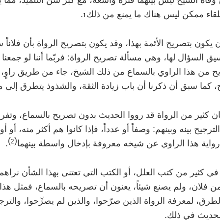
 وفاة الشيخ ليس بينهما فترة واسعة، مع كبر سن التلميذ، مما يدل 
لقاء ممكن ليس هناك ما يمنع من ذلك
.
1
أن يكون بتصريح الأئمة بهذا، وقد يكون بتصريح الرواة بأن فلانا
يق السؤال لها، وهي مسألة تصريح الرواة: فربّما أننا لو جمعن
ح من هذا الراوي بالسماع من ذلك الشيخ، جاء من طريق راوٍ، و
 كما سبق أن ذكرنا أن باب زيادة الثقة، والشذوذ يتطرق إلى م
ان كثير من الرواة قد رووا الحديث بدون تصريح بالسماع، وتفرد 
ترجيح بينه وبينهم: وصفاً أو عدداً، فإذا كانوا هم أكثر منه، أو أوث
)
(
2
واية هذا الراوي عن شيخه معروفة بإدخال واسطة بينهما
.
ي كثير من كتب العلل، أو الكتب التي تعتني بهذا الشأن نراهم
ن فلان، ولم يصنع شيئاً، يعنون أن تصريحه بالسماع، فمثل هذا 
طرق، لمعرفة الرواة الذين صرّحوا، والذين لم يصرِّحوا، والترجي
لحديث في ذلك.