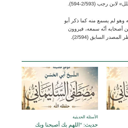
رجب (2/593-594).
وهو لم يسمع منه كما ذكر أبو
ن أصحابه أنّه سمعه، فيروون
صدر السابق (2/594).
الأسئلة الحديثية
حديث: “اللهم بك أصبحنا وبك