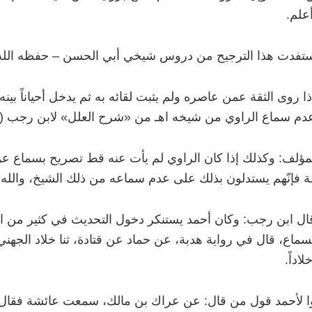
أعلم.
ستفدت هذا الترجيح من دروس شيخي أبي الحسن
–
حفظه الل
ذا روى الثقة عمن عاصره ولم يثبت لقائه به ثم يدخل أحياناً بين
م سماع الراوي من شيخه اهـ من «شرح العلل» لابن رجب (2/593).
مؤلف: وكذلك إذا كان الراوي لم يأت عنه قط تصريح بسماع ع
فإنّهم يستدلون بذلك على عدم سماعه من ذلك الشيخ، والله 
ال ابن رجب: وكان أحمد يستنكر دخول التحديث في كثير من الأ
سماع، قال في رواية هدبة، عن حماد عن قتادة، ثنا خلاد الجهني
لاداً.
 لأحمد قول من قال: عن عراك بن مالك، سمعت عائشة فقال: 