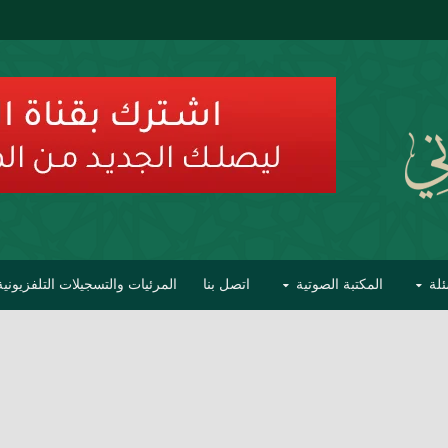
ئلة
المكتبة الصوتية
اتصل بنا
المرئيات والتسجيلات التلفزيونية
ح الأفهام
تحذير مشاهير العلماء من فوضى التبديع والتصنيف
السليماني على مؤاخذات عبدالمالك رمضاني كامل