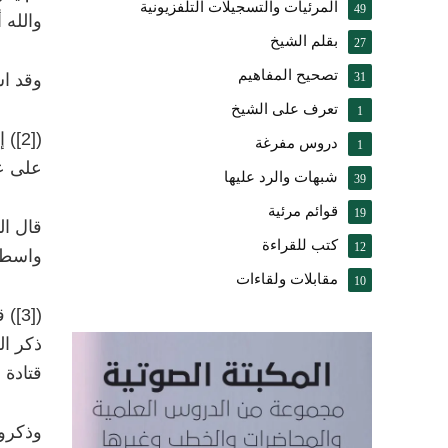
المرئيات والتسجيلات التلفزيونية
49
والله 
بقلم الشيخ
27
تصحيح المفاهيم
31
وقد ا
تعرف على الشيخ
1
)
[2]
(
إ
دروس مفرغة
1
على عد
شبهات والرد عليها
39
قوائم مرئية
19
قال ال
كتب للقراءة
12
واسطة 
مقابلات ولقاءات
10
)
[3]
(
ق
ذكر ال
قتادة خ
وذكروا