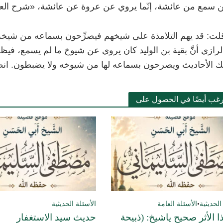
 سمع من عائشة، إنّما يروي عن عروة عن عائشة، «شرح العلل» لابن 
لت: قد يهم التلامذة على شيخهم فيصرِّحون بسماعه من شيخه 
لرازي أنَّ بقية بن الوليد كان يروي عن شيوخ ما لم يسمع، فيظ
ك الأحاديث ويصرحون بسماعه لها من شيوخه ولا يضبطون. انظر الم
رغب أيضًا في الحصول على
الحديثية
•
الأسئلة العامة
الأسئلة الحديثية
 الأثر صحيح ياشيخ: (ذبيحة
حديث سيد الاستغفار