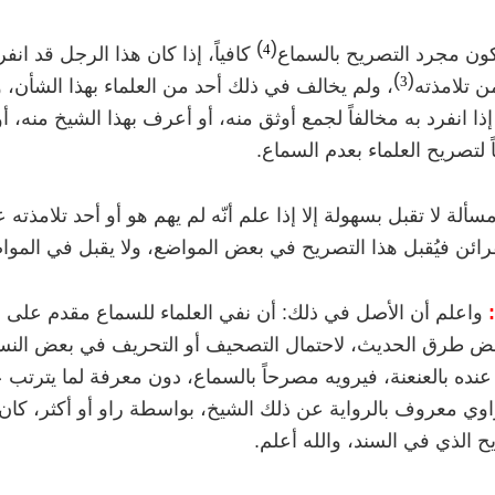
)
(
4
ون مجرد التصريح بالسماع
كافياً، إذا كان هذا الرجل قد انف
)
(
3
من تلامذته
، ولم يخالف في ذلك أحد من العلماء بهذا الشأن، 
، إذا انفرد به مخالفاً لجمع أوثق منه، أو أعرف بهذا الشيخ منه،
ً لتصريح العلماء بعدم السماع.
سألة لا تقبل بسهولة إلا إذا علم أنّه لم يهم هو أو أحد تلامذته 
رائن فيُقبل هذا التصريح في بعض المواضع، ولا يقبل في الموا
واعلم أن الأصل في ذلك: أن نفي العلماء للسماع مقدم على 
 طرق الحديث، لاحتمال التصحيف أو التحريف في بعض النسخ، 
عنده بالعنعنة، فيرويه مصرحاً بالسماع، دون معرفة لما يترتب 
اوي معروف بالرواية عن ذلك الشيخ، بواسطة راو أو أكثر، كان ذل
ح الذي في السند، والله أعلم.