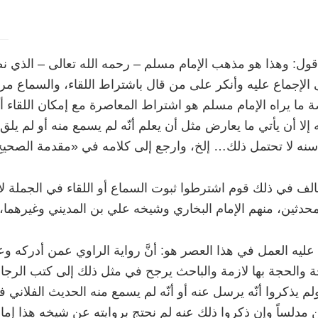
قول: وهذا هو مذهب الإمام مسلم
–
رحمه الله تعالى
–
الذي ن
الإجماع عليه وأنكر على من قال باشتراط اللقاء، والسماع مرة ف
 ما يراه الإمام مسلم هو اشتراط المعاصرة مع إمكان اللقاء 
إلا أن يأتي ما يعارض مثل أن يعلم أنّه لم يسمع منه أو لم يلق 
نه لا تحتمل ذلك… إلخ، وارجع إلى كلامه في «مقدمة الصحيح» (1/29-0
لف في ذلك قوم اشترطوا ثبوت السماع أو اللقاء في الجملة ل
حدثين، منهم الإمام البخاري وشيخه علي بن المديني وغيرهما، 
عليه العمل في هذا العصر هو: أنَّ رواية الراوي عمن أدركه و
والحجة بها لازمة والباحث يرجح في مثل ذلك إلى كتب الرجال 
لم يذكروا أنّه يرسل عنه أو أنّه لم يسمع منه الحديث الفلاني 
 مدلساً وإن ذكروا ذلك عنه لم نحتج بروايته عن شيخه هذا إما 