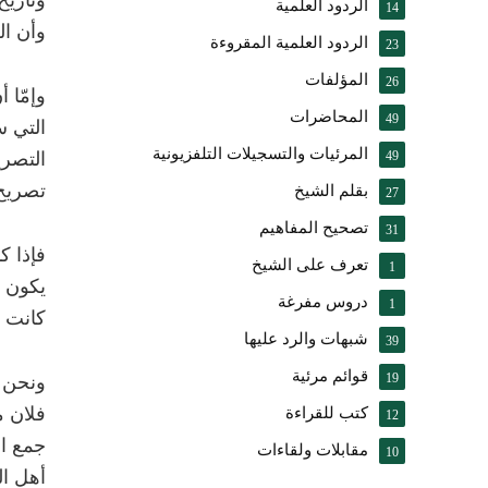
وتاريخ
الردود العلمية
14
وأن ال
الردود العلمية المقروءة
23
المؤلفات
26
وإمّا 
المحاضرات
49
التي س
المرئيات والتسجيلات التلفزيونية
49
التصري
تصريح،
بقلم الشيخ
27
تصحيح المفاهيم
31
فإذا ك
تعرف على الشيخ
1
يكون ال
دروس مفرغة
1
كانت ر
شبهات والرد عليها
39
قوائم مرئية
19
ونحن ف
فلان م
كتب للقراءة
12
جمع ال
مقابلات ولقاءات
10
أهل ا