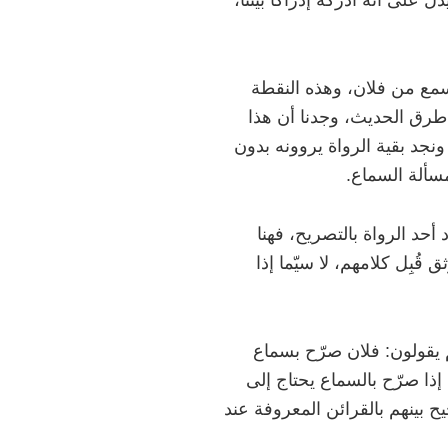
على أنّه أدركه إدراكاً بيننا،
ً سمع من فلان، وهذه النقطة
ا طرق الحديث، وجدنا أن هذا
نجد بقية الرواة يروونه بدون
سألة السماع.
أحد الرواة بالتصريح، فهنا
ق قُبِل كلامهم، لا سيّما إذا
 يقولون: فلان صرّح بسماع
إذا صرّح بالسماع يحتاج إلى
ح بينهم بالقرائن المعروفة عند