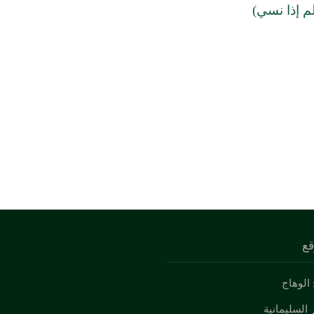
م إذا نسي)
قع
الوهاج
 السليمانية