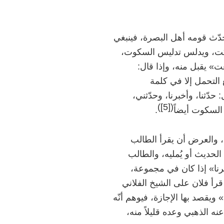
 حدّث قومه أهل البصرة، فينبغي
يسكت، ويدلس تدليس السكوت،
» يقبل منه، وإذا قال:
 التحمل إلا في كلمة
دّثنا، وأخبرنا، وحدّثني،
)
[5]
(
لسكوت أيضاً
.
 والعرض أن يقرأ الطالب
لحديث أو يُمليه، والطالب
رنا» إذا كان في مجموعة،
قرأ فلان على الشيخ الفلاني
 ويقصد بها الإجازة، فيوهم أنّه
 الذهبي وعده قليلاً منه،