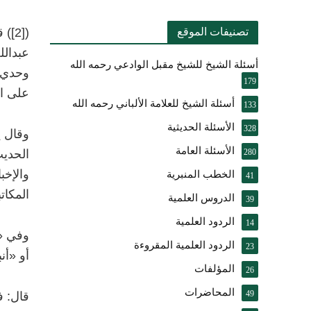
تصنيفات الموقع
)
[2]
(
ق
عبدالل
أسئلة الشيخ للشيخ مقبل الوادعي رحمه الله
وحدي، 
179
على ال
أسئلة الشيخ للعلامة الألباني رحمه الله
133
الأسئلة الحديثية
328
وقال ي
الأسئلة العامة
280
الحديث
والإخب
الخطب المنبرية
41
المكاتبة اه
الدروس العلمية
39
الردود العلمية
14
وفي «
الردود العلمية المقروءة
23
أو «أنب
المؤلفات
26
المحاضرات
49
قال: ف