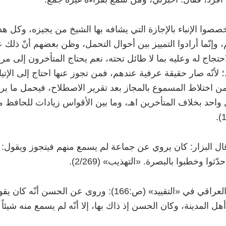
صصوا الإنباء بالإجازة التي يشافه بها الشيخ من يجيزه، وك
 وإنّما أرادوا التمييز بين أحوال التحمل، وظن بعضهم أنّ ذلك 
حتجاج له وعليه بما لا طائل تحته، نعم يحتاج المتأخرون إلى مرا
 لأنّه صار حقيقة عرفية عندهم، فمن تجوز عنها احتاج إلى الإتيا
من اختلاط المسموع بالمجاز بعد تقرير الاصطلاح، فيحمل ما ير
احد بخلاف المتأخرين اهـ، وما بين الأقواس زيادات للحافظ 
ال البزار: كان يروي عن جماعة لم يسمع منهم فيتجوز ويقول: حد
دّثوا وخطبوا بالبصرة. «التهذيب» (2/269).
وقال العراقي في «التقييد» (ص:166): وروى عن الحسن 
هل المدينة، وكان الحسن إذ ذاك بها، إلا أنّه لم يسمع منه شيئاً ا