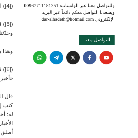
)
[4]
(
ا
وللتواصل معنا عبر الواتساب: 00967711181351
ويسعدنا التواصل معكم دائماً عبر البريد
الإلكتروني dar-alhadeth@hotmail.com
(
[5]
)
وحدّثن
للتواصل معنا 
وهذا ين
)
[6]
(
ق
«أخبرن
قال ال
كتب إل
له: أخ
الأخبا
أطلق ذ