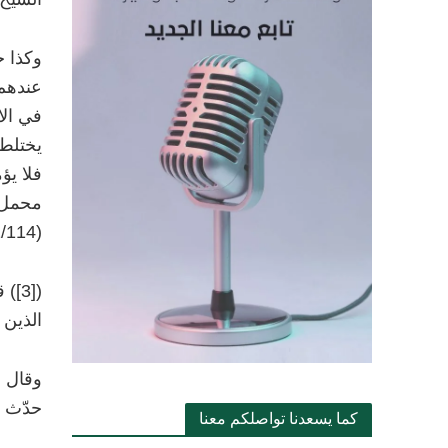
وكذا خ
عندهم،
في الا
يختلط؛
فلا يؤ
محمل و
(1/114).
)
[3]
(
ق
الذين ح
حدّث أ
كما يسعدنا تواصلكم معنا