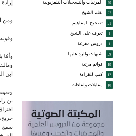
إرادة 
المرئيات والتسجيلات التلفزيونية
49
بقلم الشيخ
27
ومن أص
تصحيح المفاهيم
31
تعرف على الشيخ
1
وقوله
دروس مفرغة
1
شبهات والرد عليها
39
وأمّا 
قوائم مرئية
ومالك 
19
ابن ال
كتب للقراءة
12
مقابلات ولقاءات
10
ومنهم 
بن راه
افتراق
جريج، 
سمع و
الشيخ 