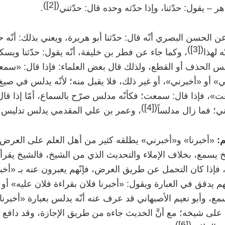
)
[2]
(
ر – يقول: حدّثنا، وإذا حدّثه وحده قال: حدّثني
.
ن الحسن البصري أنّه قال: حدّثنا أبو هريرة، ويعني بذلك: أنّه
)
[3]
(
ّه لهذا
، وكما جاء عن فطر بن خليفة، أنّه يقول: حدّثنا و
يس الحذف أو القطع، ولذلك قال بعض العلماء: فإذا قال: «سمعت
ي» أو «أخبرني»، أو غير ذلك، فلا يقبل منه؛ لأنّه يدلس في صيغ
، فإذا قال: سمعت؛ فكأنّه مدلس صرّح بالسماع، أمّا إذا قال: ح
)
[4]
(
ي؛ فما زال مدلساً
، وعمر بن علي المقدمي يدلس تدليس ا
:
«أخبرنا» و«أخبرني» يطلقه كثير من أهل العلم على العرض،
 يسمع، بخلاف الإملاء والتحديث الذي من الشيخ، فالشيخ يقرأ ا
فإذا كان التحمل عن طريق العرض، فإنّهم يعبرون عنه بـ «أخب
 يدقق في العبارة ويقول: «أخبرنا فلان بقراءة فلان عليه» أو 
سمع، وأبو نعيم الأصبهاني قد عرف عنه أنّه يدلس بعبارة «أخبرنا»
ى شيخه؛ مع أنَّ الحديث جاءه من طريق الإجازة، وقد دافع عنه
)
[6]
(