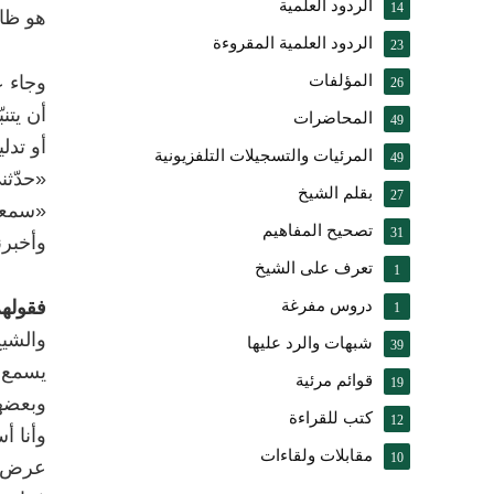
الردود العلمية
14
هو ظاه
الردود العلمية المقروءة
23
المؤلفات
وجاء ع
26
أن يتنب
المحاضرات
49
أو تدل
المرئيات والتسجيلات التلفزيونية
49
«حدّثن
بقلم الشيخ
27
«سمعت»
تصحيح المفاهيم
31
وأخبرن
تعرف على الشيخ
1
دروس مفرغة
فقولهم
1
والشيخ
شبهات والرد عليها
39
يسمع، 
قوائم مرئية
19
وبعضهم
كتب للقراءة
12
وأنا أ
مقابلات ولقاءات
10
عرض عل