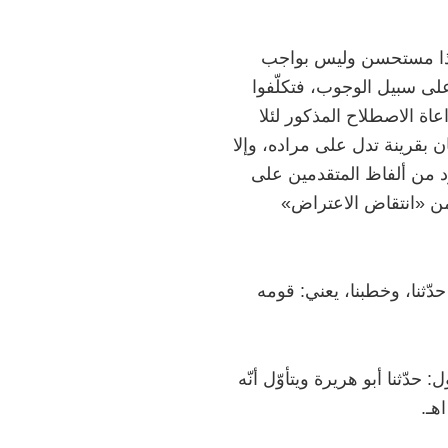
ل هذا مستحسن وليس بواجب
على سبيل الوجوب، فتكلّفوا
عاة الاصطلاح المذكور لئلا
ن بقرينة تدل على مراده، وإلا
د من ألفاظ المتقدمين على
من «انتقاض الاعتراض»
ّثنا، وخطبنا، يعني: قومه
أنّه كان يقول: حدّثنا أبو هريرة ويتأوّل أنّه
هـ.