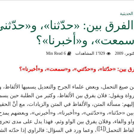
ق العمل الدعوي بين علماء ودعاة اليمن (صوت)
الحديثية
الفرق بين: «حدّثنا»، و«حدّثن
سليماني الحديثية للشيخ المحدث أبي الحسن السليماني
معت»، و«أخبرنا»؟
وزلندا الإرهابي
1٬929 المشاهدات
6 Min Read
الألباني رحمه الله من أخطاء الجماعات الإسلامية
هية في التعامل مع المخالف – صوت
رق بين: «حدّثنا»، و«حدّثني»، و«سمعت»، و«أخبرنا»؟
دكتور صادق بن محمد البيضاني حول فَهْمِهِ كلامي عن تنظيم القاعدة
 صيغ التحمل، وبعض علماء الجرح والتعديل يسميها الألفاظ، وت
واة ويقول: فلان يفرق بين الألفاظ، وكثير من الطلبة حين يسم
لأهل السودان
 إليهم: مسألة المتن، والألفاظ في المتن والزيادات، مع أنَّ الحقي
ين «حدّثنا»، و«حدّثني»، و«أخبرنا»، و«أخبرني»، وبعضهم يمدح
واو والفاء، وفلان يفرق بين الواو وثم، فهذا يدل على مدى تحر
)
[1]
(
فاظ التحمل
، وعما ورد في السؤال: فالراوي إذا حدّثه 