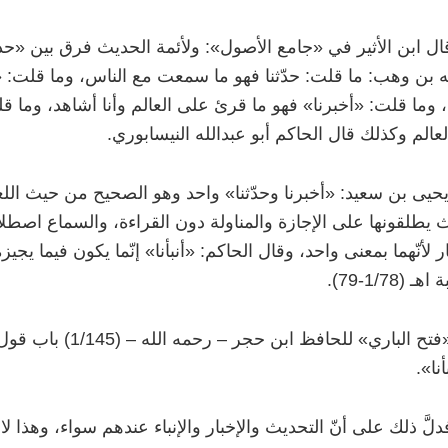
ال ابن الأثير في «جامع الأصول»: ولأئمة الحديث فرق بين «حدثنا
ه بن وهب: ما قلت: حدّثنا فهو ما سمعت مع الناس، وما قلت:
وما قلت: «أخبرنا» فهو ما قرئ على العالم وأنا أشاهد، وما 
عالم وكذلك قال الحاكم أبو عبدالله النيسابوري.
حيى بن سعيد: «أخبرنا وحدّثنا» واحد وهو الصحيح من حيث اللغة، 
 يطلقونها على الإجازة والمناولة دون القراءة، والسماع اصطلاحاً،
ار لأنّهما بمعنى واحد، وقال الحاكم: «أنبأنا» إنّما يكون فيما يج
ـ (1/78-79).
فتح الباري» للحافظ ابن حجر
–
رحمه الله
–
(1/145) باب
أنا».
دلَّ ذلك على أنّ التحديث والإخبار والإنباء عندهم سواء، وهذا لا