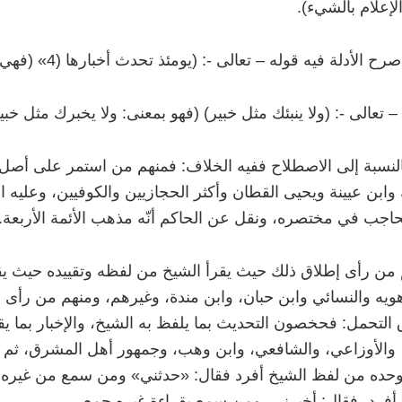
الإعلام بالشيء).
رح الأدلة فيه قوله
–
تعالى -: (يومئذ تحدث أخبارها (4» (فهي بمعنى: تخبر أخبارها).
–
تعالى -: (ولا ينبئك مثل خبير) (فهو بمعنى: ولا يخبرك مثل خبير
بالنسبة إلى الاصطلاح ففيه الخلاف: فمنهم من استمر على أصل 
وابن عيينة ويحيى القطان وأكثر الحجازيين والكوفيين، وعليه 
حاجب في مختصره، ونقل عن الحاكم أنّه مذهب الأئمة الأربعة.
من رأى إطلاق ذلك حيث يقرأ الشيخ من لفظه وتقييده حيث ي
ويه والنسائي وابن حبان، وابن مندة، وغيرهم، ومنهم من رأى 
 التحمل: فحخصون التحديث بما يلفظ به الشيخ، والإخبار بما ي
والأوزاعي، والشافعي، وابن وهب، وجمهور أهل المشرق، ثم أح
حده من لفظ الشيخ أفرد فقال: «حدثني» ومن سمع من غيره 
أفرد، فقال: أخبرني، ومن سمع بقراءة غيره جمع.