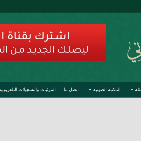
ئلة
المكتبة الصوتية
اتصل بنا
المرئيات والتسجيلات التلفزيونية
ح الأفهام
تحذير مشاهير العلماء من فوضى التبديع والتصنيف
السليماني على مؤاخذات عبدالمالك رمضاني كامل