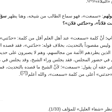
«النبلاء»
.
ولهم
: «سمعت»، فهو سماع الطالب من شيخه، وهنا يظهر
سؤال
فلاناً»، و«حدّثني فلان»؟
اب:
أنَّ كلمة «سمعت» عند أهل العلم أقل من كلمة: «حدّثني»؛
وليس مقصوداً بالتحديث، بخلاف قوله: «حدّثني»، فقد قصده ا
 الذين يطردهم الأئمة من مجالسهم، وهم لا يصبرون على حدي
في حضور المجلس، فقد يجلس وراء الشيخ، وقد يجلس في مكان
ي حقه أن يقول: «سمعت»؛ لأنَّ الشيخ ما قصده بالتحديث، فمن
)
[7]
(
«حدثني» أعلى من كلمة «سمعت»، والله أعلم
.
نظر «شفاء العليل» للمؤلف (1/33).