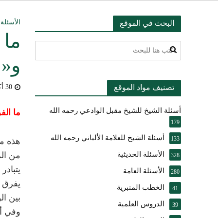
التعليق على ميثا
الأسئلة 
البحث في الموقع
ما 
أسئلة عبدالله ال
و«س
بيان بشأن حادث ني
تصنيف مواد الموقع
30 أكتوبر، 2009
حقيقة موقف الشيخ 
أسئلة الشيخ للشيخ مقبل الوادعي رحمه الله
شرح الضوابط الفق
ما الف
179
تعقيب على مقال ال
أسئلة الشيخ للعلامة الألباني رحمه الله
133
هذه من
الأسئلة الحديثية
من الر
النصيحة والتبيان 
328
يتبادر
الأسئلة العامة
280
يفرق ب
الخطب المنبرية
41
بين ال
الدروس العلمية
39
وفي أل