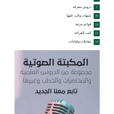
دروس مفرغة
1
شبهات والرد عليها
39
قوائم مرئية
19
كتب للقراءة
12
مقابلات ولقاءات
10