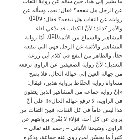
ما يشير إلى هذا، حين سأله عن رواية الثقات
عن الرجل هل تنفعه؟ فقال: نعم، وسأله عن
)
[1]
(
روايته عن الثقات هل تنفعه؟ فقال: لا
والأمر كذلك؛ لأنَّ الكذاب قد يدّعي لقاء
)
[2]
(
المشاهير والسماع من الأئمة
، أمَّا رواية
المشاهير والأئمة عن الرجل فهي التي تنفعه
حقاً، والظاهر من النفع في كلام أبي زرعة
التعديل؛ لأنَّ رواية الضعيفين عن الراوي ترفعه
من جهالة العين إلى جهالة الحال، فلا يصح
مساواة رواية الحفّاظ برواية هذين، فيقال:
«إنَّ رواية جماعة من المشاهير الذين ينتقون
في الراوية، لا ترفع جهالة الحال»!! على أنَّ
هذا ليس عاماً في كل الثقات، فمِنَ الثقات من
يروي عن كل أحد، فؤلاء لا يُفْرح بروايتهم عن
الراوي، وشيخنا الألباني
–
رحمه الله تعالى
–
كثيراً ما يحسّن لمن روى عنه جماعة، وذكره