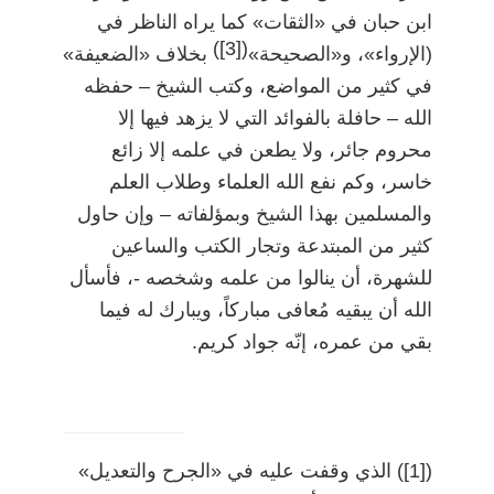
ابن حبان في «الثقات» كما يراه الناظر في
)
[3]
(
(الإرواء»، و«الصحيحة»
بخلاف «الضعيفة»
في كثير من المواضع، وكتب الشيخ
–
حفظه
الله
–
حافلة بالفوائد التي لا يزهد فيها إلا
محروم جائر، ولا يطعن في علمه إلا زائع
خاسر، وكم نفع الله العلماء وطلاب العلم
والمسلمين بهذا الشيخ وبمؤلفاته
–
وإن حاول
كثير من المبتدعة وتجار الكتب والساعين
للشهرة، أن ينالوا من علمه وشخصه -، فأسأل
الله أن يبقيه مُعافى مباركاً، ويبارك له فيما
بقي من عمره، إنّه جواد كريم.
)
[1]
(
الذي وقفت عليه في «الجرح والتعديل»