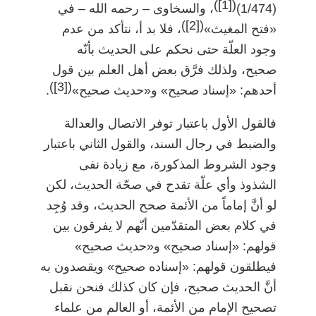
)
[1]
(
(1/474)
، والسخاوى
–
رحمه الله
–
في
)
[2]
(
«فتح المغيث»
، فلا بد أ، نتأكد من عدم
وجود العلّة حتى نحكم على الحديث بأنّه
صحيح، ولذلك فرَّق بعض أهل العلم بين قول
)
[3]
(
أحدهم: «إسناد صحيح» و«حديث صحيح»
.
فالقول الأول باعتبار توفر الاتصال والعدالة
والضبط في رجال السند، والقول الثاني باعتبار
وجود الشروط المذكورة، مع زيادة نفى
الشذوذ وأي علّة تقدح في صحّة الحديث، لكن
لو أنَّ إماماً من الأئمة صحح الحديث، وقد وُجِد
في كلام بعض المتقدّمين أنّهم لا يفرقون بين
قولهم: «إسناد صحيح» و«حديث صحيح»
فيطلقون قولهم: «إسناده صحيح» ويقصدون به
أنَّ الحديث صحيح، فإن كان كذلك فنحن نقبل
تصحيح الإمام من الأئمة، أو العالم من علماء