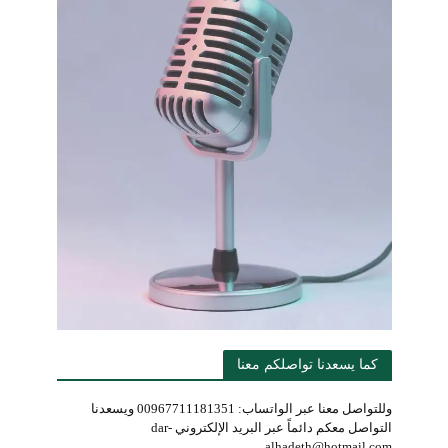
كما يسعدنا تواصلكم معنا
وللتواصل معنا عبر الواتساب: 00967711181351 ويسعدنا
التواصل معكم دائماً عبر البريد الإلكتروني dar-
alhadeth@hotmail.com