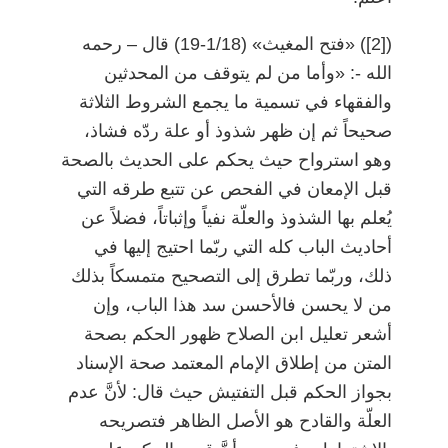
)
[2]
(
«فتح المغيث» (1/18-19) قال
–
رحمه
الله -: «وأما من لم يتوقف من المحدثين
والفقهاء في تسمية ما يجمع الشروط الثلاثة
صحيحاً ثم إن ظهر شذوذ أو علة ردّه فشاذ،
وهو استرواح حيث يحكم على الحديث بالصحة
قبل الإمعان في الفحص عن تتبع طرقه التي
يُعلم بها الشذوذ والعلّة نفياً وإثباتاً، فضلاً عن
أحاديث الباب كله التي ربّما احتيج إليها في
ذلك، وربّما تطرق إلى التصحيح متمسكاً بذلك
من لا يحسن فالأحسن سد هذا الباب، وإن
أشعر تعليل ابن الصلاح ظهور الحكم بصحة
المتن من إطلاق الإمام المعتمد صحة الإسناد
بجواز الحكم قبل التفتيش حيث قال: لأنَّ عدم
العلّة والقادح هو الأصل الظاهر فتصريحه