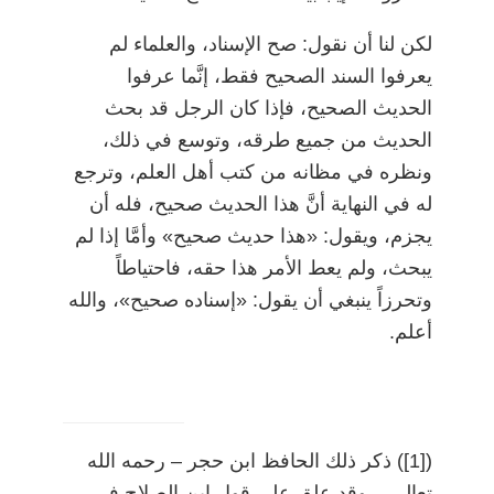
لكن لنا أن نقول: صح الإسناد، والعلماء لم
يعرفوا السند الصحيح فقط، إنَّما عرفوا
الحديث الصحيح، فإذا كان الرجل قد بحث
الحديث من جميع طرقه، وتوسع في ذلك،
ونظره في مظانه من كتب أهل العلم، وترجع
له في النهاية أنَّ هذا الحديث صحيح، فله أن
يجزم، ويقول: «هذا حديث صحيح» وأمَّا إذا لم
يبحث، ولم يعط الأمر هذا حقه، فاحتياطاً
وتحرزاً ينبغي أن يقول: «إسناده صحيح»، والله
أعلم.
)
[1]
(
ذكر ذلك الحافظ ابن حجر
–
رحمه الله
تعالى
–
وقد علق على قول ابن الصلاح في