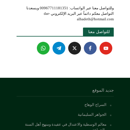
وللتواصل معنا عبر الواتساب: 00967711181351 ويسعدنا
التواصل معكم دائماً عبر البريد الإلكتروني dar-
alhadeth@hotmail.com
للتواصل معنا 
جديد الموقع
السراج الوهاج
الجواهر السليمانية
معالم الوسطية والاعتدال في عقيدة ومنهج أهل السنة
والجماعة