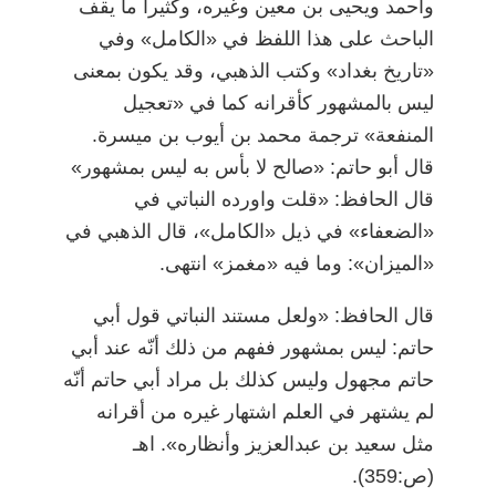
وأحمد ويحيى بن معين وغيره، وكثيراً ما يقف
الباحث على هذا اللفظ في «الكامل» وفي
«تاريخ بغداد» وكتب الذهبي، وقد يكون بمعنى
ليس بالمشهور كأقرانه كما في «تعجيل
المنفعة» ترجمة محمد بن أيوب بن ميسرة.
قال أبو حاتم: «صالح لا بأس به ليس بمشهور»
قال الحافظ: «قلت واورده النباتي في
«الضعفاء» في ذيل «الكامل»، قال الذهبي في
«الميزان»: وما فيه «مغمز» انتهى.
قال الحافظ: «ولعل مستند النباتي قول أبي
حاتم: ليس بمشهور ففهم من ذلك أنّه عند أبي
حاتم مجهول وليس كذلك بل مراد أبي حاتم أنّه
لم يشتهر في العلم اشتهار غيره من أقرانه
مثل سعيد بن عبدالعزيز وأنظاره». اهـ
(ص:359).