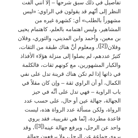
تفاصيل في ذلك سبق شرحها
–
إلا أنني ألفت
النظر إلى أنّهم قد يقولون في الراوي: «ليس
مشهوراً بالطلب» أي: كشهرة غيره من
المشاهير، وليس اهتمامه بالعلم، كاهتمام يحيى
بن معين، وأحمد وابن المديني، والثوري، وفلان
)
[2]
(
وفلان
، ومعلوم أنَّ هناك طبقة من الثقات،
كثيرٌ عددهم، لم يصلوا إلى منزلة هؤلاء الأفذاذ
والكبار المشهورين، مع كونهم ثقات، فالكلمة
في ذاتها إذا لم تكن هناك قرينة تدل على نفي
الكمال، أو أن الراوي ثقة
–
وإن كان مقلاً في
باب الراوية
–
فهي تدل على أنَّه في حيز
الجهالة، جهالة عين أو حال، على حسب عدد
الرواة، ولكن مسألة عدد الرواة هذه، ليست
قاعدة مطردة، إنّما هي تقريبية، فقد يروي
)
[3]
(
واحد عن الرجل، ويرفع جهالة عينه
، وقد
يروي جماعة عن الرجل، ولا يرفعون جهالة