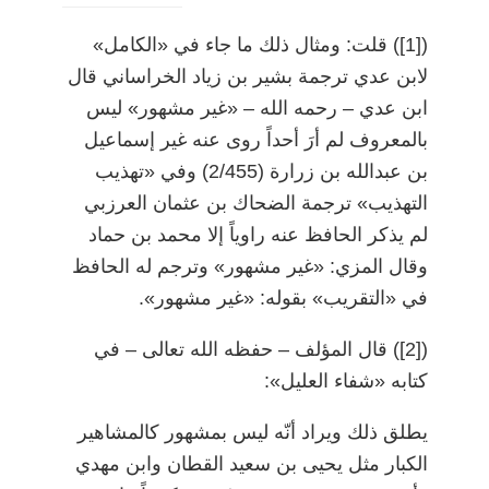
)
[1]
(
قلت: ومثال ذلك ما جاء في «الكامل»
لابن عدي ترجمة بشير بن زياد الخراساني قال
ابن عدي
–
رحمه الله
–
«غير مشهور» ليس
بالمعروف لم أرَ أحداً روى عنه غير إسماعيل
بن عبدالله بن زرارة (2/455) وفي «تهذيب
التهذيب» ترجمة الضحاك بن عثمان العرزبي
لم يذكر الحافظ عنه راوياً إلا محمد بن حماد
وقال المزي: «غير مشهور» وترجم له الحافظ
في «التقريب» بقوله: «غير مشهور».
)
[2]
(
قال المؤلف
–
حفظه الله تعالى
–
في
كتابه «شفاء العليل»:
يطلق ذلك ويراد أنّه ليس بمشهور كالمشاهير
الكبار مثل يحيى بن سعيد القطان وابن مهدي