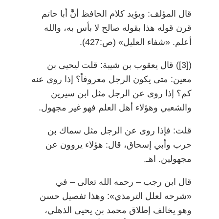
قال المؤلف: ويؤيد كلام الحافظ أنَّ أبا حاتم
قرن قوله هذا بقوله صالح لا بأس به، والله
أعلم. «شفاء العليل» (ص:427).
)
[3]
(
قال يعقوب بن شيبة: قلت ليحيى بن
معين: متى يكون الرجل معروفاً؟ إذا روى عنه
كم؟ إذا روى عن الرجل مثل ابن سيرين
والشعبي وهؤلاء أهل العلم فهو غير مجهول.
قلت: فإذا روى عن الرجل مثل سماك بن
حرب وأبي إسحاق، قال: هؤلاء يروون عن
مجهولين. اهـ.
قال ابن رجب
–
رحمه الله تعالى
–
في
«شرحه لعلل الترمذي»: وهذا تفصيل حسن
وهو يخالف إطلاق محمد بن يحيى الذهلي،