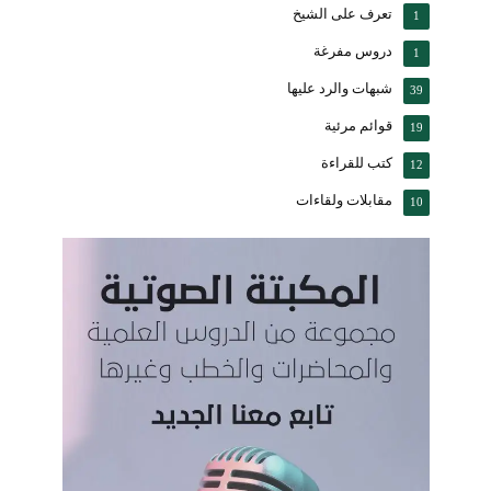
تعرف على الشيخ
1
دروس مفرغة
1
شبهات والرد عليها
39
قوائم مرئية
19
كتب للقراءة
12
مقابلات ولقاءات
10