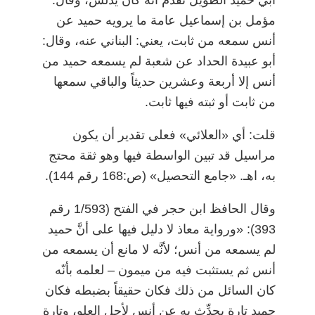
مؤمل بن إسماعيل عامة ما يرويه حميد عن
أنس سمعه من ثابت، يعني: البناني عنه، وقال:
أبو عبيدة الحداد عن شعبة لم يسمعه حميد من
أنس إلا أربعة وعشرين حديثاً والباقي سمعها
من ثابت أو ثبته فيها ثابت.
قلت: أي «العلائي» فعلى تقدير أن يكون
مراسيل قد تبين الواسطة فيها وهو ثقة محتج
به، اهـ. «جامع التحصيل» (ص:168 رقم 144).
وقال الحافظ ابن حجر في الفتح (1/593 رقم
393): «ورواية معاذ لا دليل فيها على أنَّ حميد
لم يسمعه من أنس؛ لأنَّه لا مانع أن يسمعه من
أنس ثم يستثبت فيه من ميمون
–
لعلمه بأنّه
كان السائل من ذلك فكان حقيقاً بضبطه فكان
حميد تارة يحدِّث به عن أنس لأجل العلو، وتارة