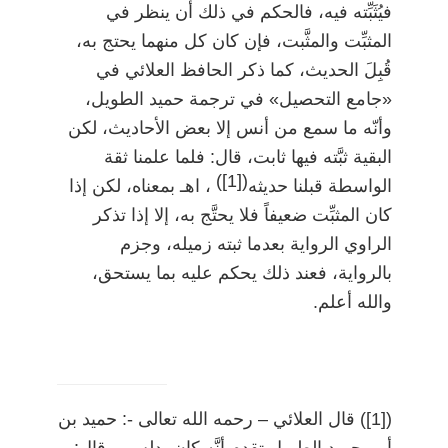
فيُثَبِّته فيه، فالحكم في ذلك أن ينظر في
المثبِّت والمثَّبت، فإن كان كل منهما يحتج به،
قُبِلَ الحديث، كما ذكر الحافظ العلائي في
«جامع التحصيل» في ترجمة حميد الطويل،
وأنّه ما سمع من أنس إلا بعض الأحاديث، لكن
البقية ثبَّته فيها ثابت، قال: فلما علمنا ثقة
)
[1]
(
الواسطة قبلنا حديثه
، اهـ بمعناه، لكن إذا
كان المثبِّت ضعيفاً فلا يحتَّج به، إلا إذا تذكر
الراوي الرواية بعدما ثبته زميله، وجزم
بالرواية، فعند ذلك يحكم عليه بما يستحق،
والله أعلم.
(
[1]
)
قال العلائي
–
رحمه الله تعالى -: حميد بن
أبي حميد الطويل تقدم أنَّه كان يدلس، وقال: