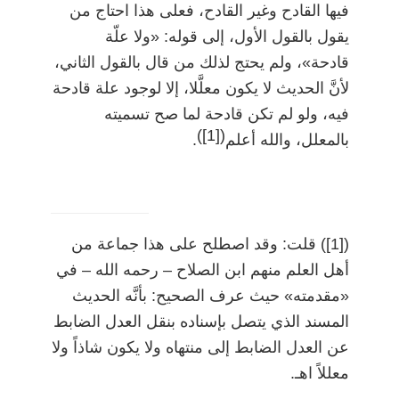
فيها القادح وغير القادح، فعلى هذا احتاج من
يقول بالقول الأول، إلى قوله: «ولا علّة
قادحة»، ولم يحتج لذلك من قال بالقول الثاني،
لأنَّ الحديث لا يكون معلَّلا، إلا لوجود علة قادحة
فيه، ولو لم تكن قادحة لما صح تسميته
)
[1]
(
بالمعلل، والله أعلم
.
(
[1]
)
قلت: وقد اصطلح على هذا جماعة من
أهل العلم منهم ابن الصلاح
–
رحمه الله
–
في
«مقدمته» حيث عرف الصحيح: بأنَّه الحديث
المسند الذي يتصل بإسناده بنقل العدل الضابط
عن العدل الضابط إلى منتهاه ولا يكون شاذاً ولا
معللاً اهـ.