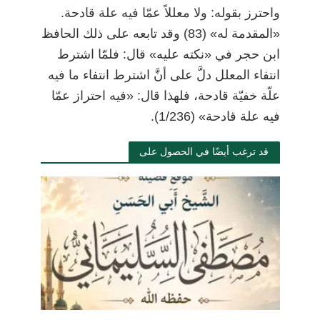
واحترز بقوله: ولا معللاً عمّا فيه علة قادحة.
«المقدمة له» (83) وقد تابعه على ذلك الحافظ
ابن حجر في «نكته عليه» قال: فلمّا اشترط
انتفاء المعلل دلَّ على أنَّ اشترط انتفاء ما فيه
علّة خفيّة قادحة، فلهذا قال: «فيه احتراز عمّا
فيه علة قادحة» (1/236).
قد ترغب أيضًا في الحصول على