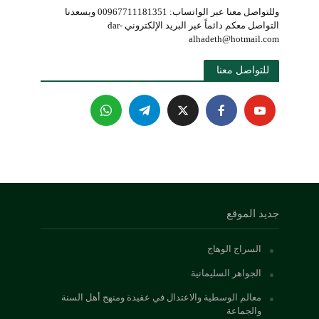
وللتواصل معنا عبر الواتساب: 00967711181351 ويسعدنا
التواصل معكم دائماً عبر البريد الإلكتروني dar-
alhadeth@hotmail.com
للتواصل معنا 
جديد الموقع
السراج الوهاج
الجواهر السليمانية
معالم الوسطية والاعتدال في عقيدة ومنهج أهل السنة
والجماعة