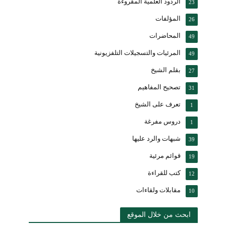
الردود العلمية المقروءة
23
المؤلفات
26
المحاضرات
49
المرئيات والتسجيلات التلفزيونية
49
بقلم الشيخ
27
تصحيح المفاهيم
31
تعرف على الشيخ
1
دروس مفرغة
1
شبهات والرد عليها
39
قوائم مرئية
19
كتب للقراءة
12
مقابلات ولقاءات
10
ابحث من خلال الموقع