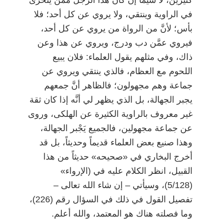
في الراوية وينتقي، ولا يروي عن كل أحد؛ فلا
بأس؛ لأنَّ من الرواة من يروي عن كل أحد،
فيروي عمَّن دب ودرج، ويروي عن هذا وعن
ذاك، وفي مثلهم يقول العلماء: فلان يبيع
اللحوم مع العظام، فالذي ينتقي ويروي عن
جماعة وهم مجهولون؛ فالظاهر أنَّ جمعهم
يجبر الجهالة، بل الذي يظهر لي أنَّه إذا كان ثقة
غير معروف بالراوية الكثيرة عن الهلكى، وروى
عن جماعة مجهولين، فالجميع يَجْبر الجهالة،
وهذا صنيع بعض العلماء قديماً وحديثاً، بل قد
أخرج البخاري في «صحيحه» حديثاً من هذا
القبيل، انظر الكلام عليه في (الإرواء»
(5/128)، وسيأتي
–
إن شاء الله تعالى
–
تفصيل القول في ذلك في السؤال رقم (226)،
وما فصلته هناك هو المعتمد، والله أعلم.