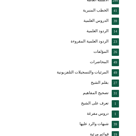
280
الخطب المنبرية
41
الدروس العلمية
39
الردود العلمية
14
الردود العلمية المقروءة
23
المؤلفات
26
المحاضرات
49
المرئيات والتسجيلات التلفزيونية
49
بقلم الشيخ
27
تصحيح المفاهيم
31
تعرف على الشيخ
1
دروس مفرغة
1
شبهات والرد عليها
39
قوائم مرئية
19