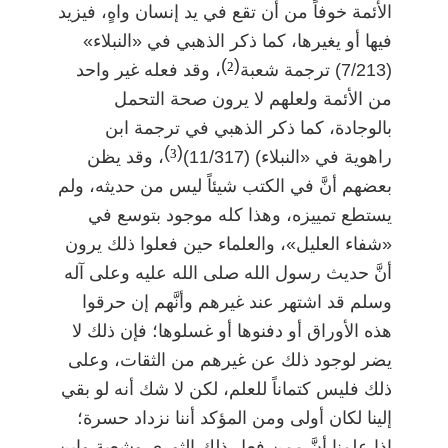
الأئمة خوفاً من أن تقع في يد إنسان واهٍ، فيزيد
فيها أو يغيرها، كما ذكر الذهبي في «النبلاء»
)
(
2
(7/213) ترجمة شعبة
، وقد فعله غير واحد
من الأئمة ولعلهم لا يرون صحة التحمل
بالوجادة، كما ذكر الذهبي في ترجمة ابن
)
(
3
راهوية في «النبلاء) (11/317)
، وقد يظن
بعضهم أنَّ في الكتب شيئاً ليس من حديثه، ولم
يستطع تمييزه، وهذا كله موجود بتوسع في
«شفاء العليل»، والعلماء حين فعلوا ذلك يرون
أنَّ حديث رسول الله صلى الله عليه وعلى آله
وسلم قد اشتهر عند غيرهم وأنَّهم إن حرقوا
هذه الأوراق أو دفنوها أو غسلوها؛ فإن ذلك لا
يضر لوجود ذلك عن غيرهم من الثقات، وعلى
ذلك فليس كتماناً للعلم، لكن لا شك أنه لو بقي
إلينا لكان أولى ومن المؤكد أننا نزداد حسرة؛
إذا علمنا أنَّ ممن فعل ذلك الثوري وشعبة وابن