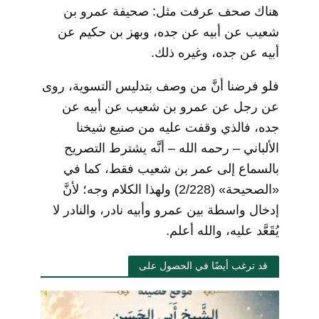
هناك صحف عرفت مثل: صحيفة عمرو بن
شعيب عن أبيه عن جده، وبهز بن حكيم عن
أبيه عن جده، وغيره ذلك.
فلو فرضنا أنَّ من وصف بتدليس التسوية، روى
عن رجل عن عمرو بن شعيب عن أبيه عن
جده، فالذي وقفت عليه من صنيع شيخنا
الألباني
–
رحمه الله
–
أنَّه يشترط التصريح
بالسماع إلى عمر بن شعيب فقط، كما في
«الصحيحة» (2/228) ولهذا الكلام وجه؛ لأنَّ
إدخال واسطة بين عمرو وأبيه نادر، والنادر لا
يُقَعَّد عليه، والله أعلم.
قد ترغب أيضًا في الحصول على