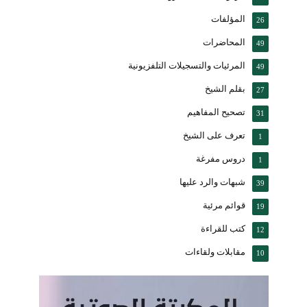
المؤلفات
26
المحاضرات
49
المرئيات والتسجيلات التلفزيونية
49
بقلم الشيخ
27
تصحيح المفاهيم
31
تعرف على الشيخ
1
دروس مفرغة
1
شبهات والرد عليها
39
قوائم مرئية
19
كتب للقراءة
12
مقابلات ولقاءات
10