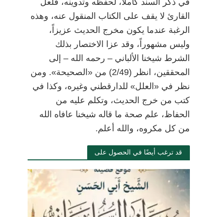
في ذكر السند كاملاً، لحفظه وتدوينه، فلعل
القارئ لا يقف على الكتاب المنقول عنه، وهذه
الرغبة عندما يكون مخرج الحديث عزيزاً،
وليس مشهوراً، وقد عزا الاختصار بذلك
الشرط شيخنا الألباني
–
رحمه الله
–
إلى
المحققين، انظر (2/49) من «الصحيحة». ومن
نظر في «العلل» للدارقطني وغيره، وكذا في
كتب من خرج الحديث، وتكلم عليه من
الحفاظ، علم صحة ما قاله شيخنا عافاه الله
من كل مكروه، والله أعلم.
قد ترغب أيضًا في الحصول على