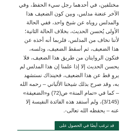
مختلفين، في أحدهما رجل سيء الحفظ، وفي
الآخر عنعنة مدلس، وبين كون الضعيف هذا
والمدلس روياه عن شيخ واحد، ففي الحالة
الأولى يُحسن الحديث، بخلاف الحالة الثانية؛
لأننا نخاف من المدلس، فلربما أنه أخذه عن
هذا الضعيف، ثم أسقط الضعيف، ودلسه،
فتكون الروايتان من طريق هذا الضعيف، فلا
يحسن الحديث إلا إذا علمنا إن هذا المدلس لم
يروِ قط عن هذا الضعيف، فحينذاك نستشهد
به، وقد صرح بذلك شيخنا الألباني
–
رحمه الله
–
كما في «تمام المنة» ص(72) و«الضعيفة»
(3/145)، ولم أستفد هذه الفائدة النفيسة إلا
عنه
–
يحفظه الله تعالى-.
قد ترغب أيضًا في الحصول على