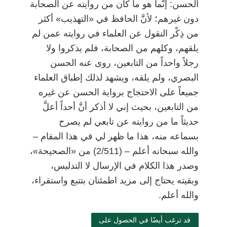
الحسن: إنَّما هو ما كان من روايته عن الصحابة
دون غيرهم؛ لأنَّ الحافظ في «التهذيب» أكثر
من ذِكْر النقول عن العلماء في روايته عمن لم
يلقهم، وكلهم من الصحابة، فلم يذكروا ولا
رجلاً واحداً من التابعين، روى عنه الحسن
البصري، ولم يلقه، ويشهد لذلك إطباق العلماء
جميعاً على الاحتجاج برواية الحسن عن غيره
من التابعين، بحيث إني لا أذكر أنَّ أحداً أعلَّ
حديثاً ما من روايته عن تابعي لم يصرح
بسماعه منه، هذا ما ظهر لي في هذا المقام
–
والله سبحانه أعلم
–
(2/511) من «الصحيحة»،
وصدر هذا الكلام في الإرسال لا التدليس،
وبقيته يحتاج إلى مزيد اطمئنان بتتبع واستقراء،
والله أعلم.
قد ترغب أيضًا في الحصول على