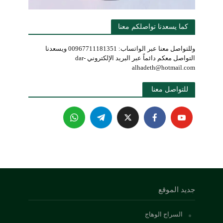
كما يسعدنا تواصلكم معنا
وللتواصل معنا عبر الواتساب: 00967711181351 ويسعدنا
التواصل معكم دائماً عبر البريد الإلكتروني dar-
alhadeth@hotmail.com
للتواصل معنا 
جديد الموقع
السراج الوهاج