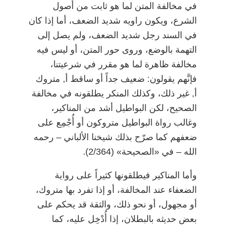
في مخالفة المتن لما هو ثابت من أصول
الشرع، ويكون راويه شديد الضعف، أما إذا كان
في السند رجل شديد الضعف، ولم يصل إلى
التهمة بالوضع، وروى حور المتن، أو ليس فيه
مخالفة ظاهرة لما هو مقرر في شرعيتنا،
فإنَّهم يقولون: ضعيف جداً أو ساقط أ, متروك
أ, غير ذلك، وكذلك المنكر يطلقونه في مخالفة
الصحيح، لكن البواطيل أشد من المناكير،
وغالب رواة البواطيل متروكون أو أُجْمِع على
ضعفهم كما صرّح بذلك شيخنا الألباني
–
رحمه
الله
–
في «الصحيحة» (2/364).
وأما المناكير فيطلقونها كثيراً على رواية
الضعفاء عند المخالفة، أو إذا تفرد بها متروك،
أو مجهول، أو نحو ذلك، والثقة قد يحكم على
بعض حديثه بالبطلان، إذا أُدْخِل عليه، كما