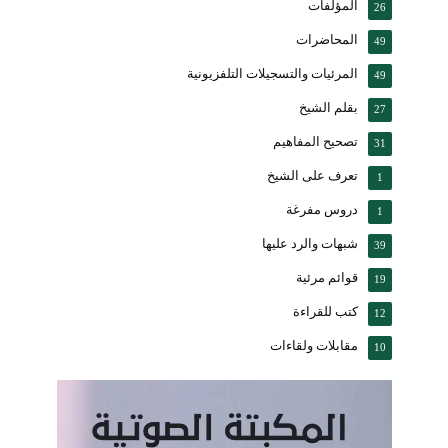
المؤلفات
26
المحاضرات
49
المرئيات والتسجيلات التلفزيونية
49
بقلم الشيخ
27
تصحيح المفاهيم
31
تعرف على الشيخ
1
دروس مفرغة
1
شبهات والرد عليها
39
قوائم مرئية
19
كتب للقراءة
12
مقابلات ولقاءات
10