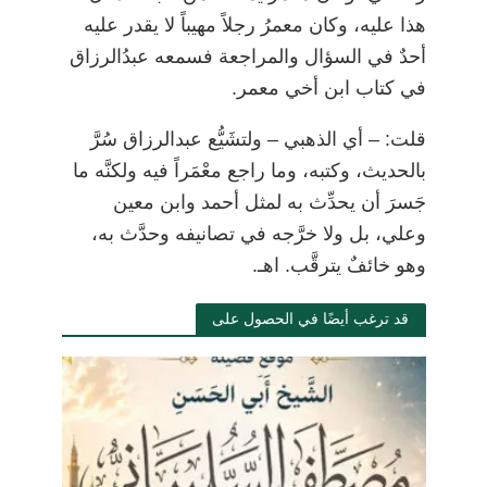
هذا عليه، وكان معمرُ رجلاً مهيباً لا يقدر عليه
أحدٌ في السؤال والمراجعة فسمعه عبدُالرزاق
في كتاب ابن أخي معمر.
قلت: – أي الذهبي
–
ولتشَيُّع عبدالرزاق سُرَّ
بالحديث، وكتبه، وما راجع معْمَراً فيه ولكنَّه ما
جَسرَ أن يحدِّث به لمثل أحمد وابن معين
وعلي، بل ولا خرَّجه في تصانيفه وحدَّث به،
وهو خائفٌ يترقَّب. اهـ.
قد ترغب أيضًا في الحصول على