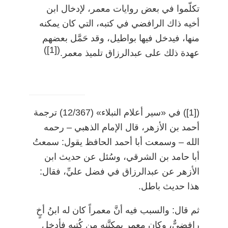
تكلّموا في بعض روايات معمر، لإدخال ابن
أخيه ذاك الرافضي في كتبه، التي كان يمكنه
منها، فيدخل فيها بواطيل، وقد حَمَّل بعضهم
)
[1]
(
عهدة ذلك على عبدالرزاق تلميذ معمر.
)
[1]
(
في «سير أعلام النبلاء» (12/367) ترجمة
أحمد بن الأزهر، قال الإمام الذهبي
–
رحمه
الله
–
وسمعت أبا أحمد الحافظ يقول: سمعتُ
أبا حامد بن الشرقي، وسُئل عن حديث ابن
الأزهر عن عبدالرزاق في فضل عليِّ، فقال:
هذا حديث باطل.
ثم قال: والسبب فيه أنَّ معمراً كان له ابنُ أخٍ
رافضيٌّ، وكان معمر يمكنَّنه من كُتبه فأدخل