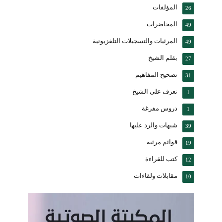
المؤلفات
26
المحاضرات
49
المرئيات والتسجيلات التلفزيونية
49
بقلم الشيخ
27
تصحيح المفاهيم
31
تعرف على الشيخ
1
دروس مفرغة
1
شبهات والرد عليها
39
قوائم مرئية
19
كتب للقراءة
12
مقابلات ولقاءات
10