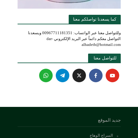
كما يسعدنا تواصلكم معنا
وللتواصل معنا عبر الواتساب: 00967711181351 ويسعدنا
التواصل معكم دائماً عبر البريد الإلكتروني dar-
alhadeth@hotmail.com
للتواصل معنا 
جديد الموقع
السراج الوهاج