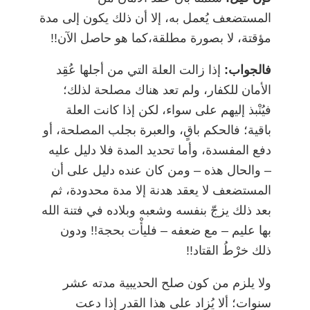
المستضعف يُعمل به، إلا أن ذلك يكون إلى مدة
مؤقتة، لا بصورة مطلقة،كما هو حاصل الآن!!
فالجواب:
إذا زالت العلة التي من أجلها عُقِد
الأمان للكفار، ولم تعد هناك مصلحة لذلك؛
فيُنْبذ إليهم على سواء، لكن إذا كانت العلة
باقية؛ فالحكم باقٍ، والعبرة بجلب المصلحة، أو
دفع المفسدة، وأما تحديد المدة فلا دليل عليه
–
والحال هذه
–
ومن كان عنده دليل على أن
المستضعف لا يعقد هدنة إلا مدة محدودة، ثم
بعد ذلك يزجّ بنفسه وشعبه وبلاده في فتنة الله
بها عليم
–
مع ضعفه
–
فليأْت بحجة!! ودون
ذلك خرْطُ القتاد!!
ولا يلزم من كون صلح الحديبية مدته عشر
سنوات؛ ألا يُزاد على هذا القدر إذا دعت