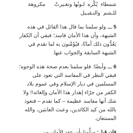
شمطاء يُكْره لـونُها وتغـيرتْ مكروهة
للـشم والتـقبـيل
5
ـــ
ولو سلمنا بما قال هذا القائل في هذه
الشبهة، وأن هذا الأمان فاسد؛ فبقي أن الكفار
يَعُدُّون ذلك أمانًا، فيُؤَمَّنون به لما تقدم في
الشبهة السابقة والجواب عنها.
6
ـــ
وأيضًا: فلو سلمنا بعدم صحة هذه الوجوه؛
فبقي النظر في المفاسد التي تعود على
المسلمين في ديار الإسلام وفي عموم بلاد
الكفر من جرّاء إهدار هذا الأمان وإلغائه!! ولا
شك أنها مفاسد عظيمة
–
كما تقدم
–
فنعوذ
بالله من كيد الكائدين، وعبث العابثين، والله
المستعان.
فإن قيل:
سلَّمنا بأن عقد الأمان من