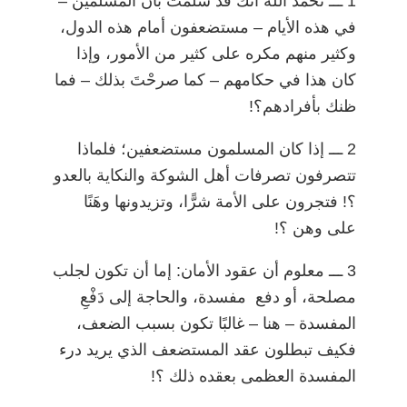
1
ـــ
نحمد الله أنك قد سَلَّمْتَ بأن المسلمين
–
في هذه الأيام
–
مستضعفون أمام هذه الدول،
وكثير منهم مكره على كثير من الأمور، وإذا
كان هذا في حكامهم
–
كما صرحْتَ بذلك
–
فما
ظنك بأفرادهم؟!
2
ـــ
إذا كان المسلمون مستضعفين؛ فلماذا
تتصرفون تصرفات أهل الشوكة والنكاية بالعدو
؟! فتجرون على الأمة شرًّا، وتزيدونها وهَنًا
على وهن ؟!
3
ـــ
معلوم أن عقود الأمان: إما أن تكون لجلب
مصلحة، أو دفع مفسدة، والحاجة إلى دَفْعِ
المفسدة
–
هنا
–
غالبًا تكون بسبب الضعف،
فكيف تبطلون عقد المستضعف الذي يريد درء
المفسدة العظمى بعقده ذلك ؟!