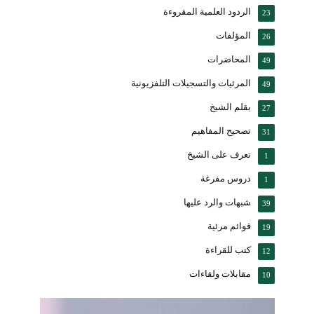
الردود العلمية المقروءة
23
المؤلفات
26
المحاضرات
49
المرئيات والتسجيلات التلفزيونية
49
بقلم الشيخ
27
تصحيح المفاهيم
31
تعرف على الشيخ
1
دروس مفرغة
1
شبهات والرد عليها
39
قوائم مرئية
19
كتب للقراءة
12
مقابلات ولقاءات
10