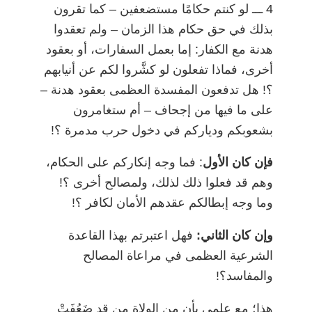
4
ـــ
لو كنتم حكامًا مستضعفين
–
كما تقرون
بذلك في حق حكام هذا الزمان
–
ولم تعقدوا
هدنة مع الكفار: إما بعمل السفارات، أو بعقود
أخرى، فماذا تفعلون لو كشَّروا لكم عن أنيابهم
؟! هل تدفعون المفسدة العظمى بعقود هدنة
–
على ما فيها من إجحاف
–
أم ستغامرون
بشعوبكم ودياركم في دخول حرب مدمرة ؟!
فإن كان الأول
: فما وجه إنكاركم على الحكام،
وهم قد فعلوا ذلك لذلك، ولمصالح أخرى ؟!
وما وجه إبطالكم عقدهم الأمان لكافر ؟!
وإن كان الثاني:
فهل اعتبرتم بهذا القاعدة
الشرعية العظمى في مراعاة المصالح
والمفاسد؟!
هذا؛ مع علمي بأن من الولاة من قد ضَعُفَتْ