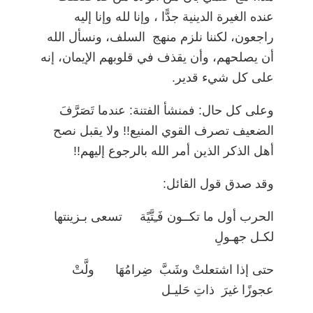
عنده الغيرة الدينية جدًّا ، وإنا لله وإنا إليه
راجعون، لكننا نلزم منهج السلف، ونسأل الله
أن يصلحهم، وأن يقذف في قلوبهم الإيمان، إنه
على كل شيء قدير.
وعلى كل حال: فمنشأ الفتنة: عندما تَصَرَّفَ
الضعيف تصرف القوي المنيع!! ولا يقبل نصح
أهل الذكر الذين أمر الله بالرجوع إليهم!!
وقد صدق قول القائل:
الحرب أول ما تكــون فَـِتَّيًة تسعى بـزينتها
لكـل جهـولِ
حتى إذا اشتعلتْ وشَبَّ ضِرامُهَا ولَّتْ
عجوزًا غيرَ ذاتِ حَليـل