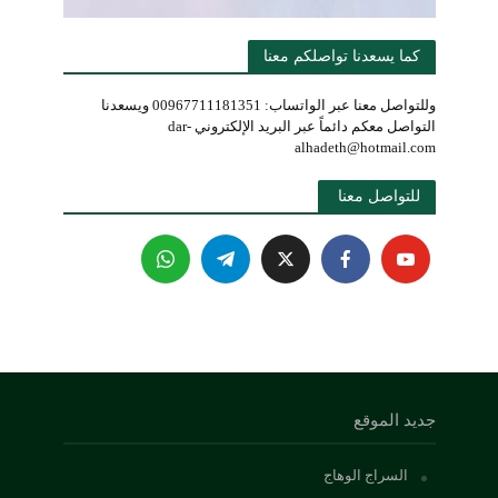
كما يسعدنا تواصلكم معنا
وللتواصل معنا عبر الواتساب: 00967711181351 ويسعدنا
التواصل معكم دائماً عبر البريد الإلكتروني dar-
alhadeth@hotmail.com
للتواصل معنا 
جديد الموقع
السراج الوهاج