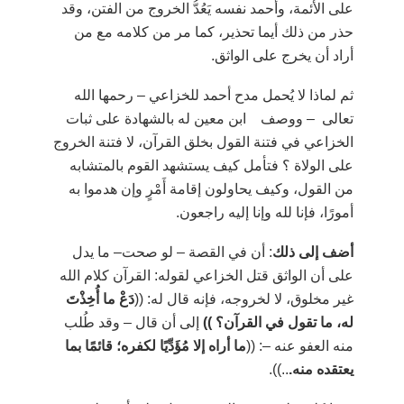
على الأئمة، وأحمد نفسه يَعُدُّ الخروج من الفتن، وقد
حذر من ذلك أيما تحذير، كما مر من كلامه مع من
أراد أن يخرج على الواثق.
ثم لماذا لا يُحمل مدح أحمد للخزاعي
–
رحمها الله
تعالى –
ووصف ابن معين له بالشهادة على ثبات
الخزاعي في فتنة القول بخلق القرآن، لا فتنة الخروج
على الولاة ؟ فتأمل كيف يستشهد القوم بالمتشابه
من القول، وكيف يحاولون إقامة أَمْرٍ وإن هدموا به
أمورًا، فإنا لله وإنا إليه راجعون.
أضف إلى ذلك
: أن في القصة
–
لو صحت
–
ما يدل
على أن الواثق قتل الخزاعي لقوله: القرآن كلام الله
غير مخلوق، لا لخروجه، فإنه قال له: ((
دَعْ ما أُخِذْتَ
له، ما تقول في القرآن؟ ))
إلى أن قال
–
وقد طُلب
منه العفو عنه
–
: ((
ما أراه إلا مُؤَدِّيًا لكفره؛ قائمًا بما
يعتقده منه.
..)).