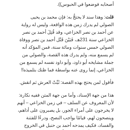
أصحابه فوضعوا في الحبوس)).
قلت
: وهذا سند لا يحتجُّ به: فإن محمد بن يحيى
الصولي لم يدرك زمن هذه الواقعة، وليس له رواية
عن أحمد بن نصر الخزاعي، وقد قُتِلَ أحمد بن نصر
الخزاعي سنة 231هـ، فَبَيْنَ قَتْل أحمد بن نصر ووفاة
الصولي خمس سنوات ومائة سنة، فمن المؤكد أنه
لم يسمع منه، ولم يدرك هذه القصة، والصولي من
جملة مشايخه أبو داود، وأبو داود نفسه لم يسمع من
الخزاعي، إنما روى عنه بواسطة فما ظنك بتلميذه!!
فأقول لمن يحتج بهذه القصة: ثَبِّتْ العرش ثم انقش.
هذا من جهة الإسناد، وأما من جهة المتن ففيه نكارة:
لأن المعروف عن السلف
–
في زمن الخزاعي
–
أنهم
لا يخرجون على أمراء الجور، بل يصبرون على أذاهم،
وينصحون لهم، قيامًا بواجب النصح، ودرءًا للفتنة
والفساد، فكيف يمدحه أحمد بن حنبل في الخروج