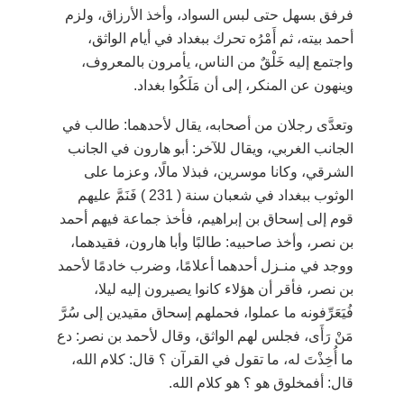
فرفق بسهل حتى لبس السواد، وأخذ الأرزاق، ولزم
أحمد بيته، ثم أَمْرُه تحرك ببغداد في أيام الواثق،
واجتمع إليه خَلْقٌ من الناس، يأمرون بالمعروف،
وينهون عن المنكر، إلى أن مَلَكُوا بغداد.
وتعدَّى رجلان من أصحابه، يقال لأحدهما: طالب في
الجانب الغربي، ويقال للآخر: أبو هارون في الجانب
الشرقي، وكانا موسرين، فبذلا مالًا، وعزما على
الوثوب ببغداد في شعبان سنة ( 231 ) فَنَمَّ عليهم
قوم إلى إسحاق بن إبراهيم، فأخذ جماعة فيهم أحمد
بن نصر، وأخذ صاحبيه: طالبًا وأبا هارون، فقيدهما،
ووجد في منـزل أحدهما أعلامًا، وضرب خادمًا لأحمد
بن نصر، فأقر أن هؤلاء كانوا يصيرون إليه ليلا،
فُيَعَرِّفونه ما عملوا، فحملهم إسحاق مقيدين إلى سُرَّ
مَنْ رَأَى، فجلس لهم الواثق، وقال لأحمد بن نصر: دع
ما أُخِذْتَ له، ما تقول في القرآن ؟ قال: كلام الله،
قال: أفمخلوق هو ؟ هو كلام الله.