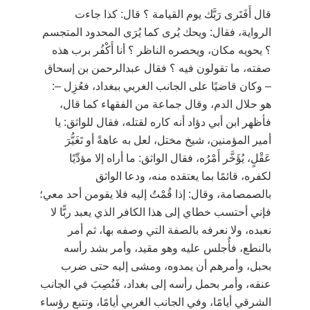
قال أَفَتَرى رَبَّك يوم القيامة ؟ قال: كذا جاءت
الرواية، فقال: ويحك يُرى كما يُرَى المحدود المتجسم
؟ يحويه مكان، ويحصره الناظر ؟ أنا أَكْفُر برب هذه
صفته، ما تقولون فيه ؟ فقال عبدالرحمن بن إسحاق
–
وكان قاضيًا على الجانب الغربي ببغداد، فعُزِل
–
:
هو حلال الدم، وقال جماعة من الفقهاء كما قال،
فأظهر ابن أبي دؤاد أنه كاره لقتله، فقال للواثق: يا
أمير المؤمنين، شيخ مختل، لعل به عاهةً أو تَغَيُّرَ
عَقْلٍ، يُؤَخَّر أَمْرُه، فقال الواثق: ما أراه إلا مؤدِّيًا
لكفره، قائمًا بما يعتقده منه، ودعا الواثق
بالصمصامة، وقال: إذا قُمْتُ إليه فلا يقومن أحد معي؛
فإني أحتسب خطاي إلى هذا الكافر الذي يعبد ربًّا لا
نعبده، ولا نعرفه بالصفة التي وصفه بها، ثم أمر
بالنطع، فأُجلس عليه وهو مقيد، وأمر بشد رأسه
بحبل، وأمرهم أن يمدوه، ومشى إليه حتى ضرب
عنقه، وأمر بحمل رأسه إلى بغداد، فَنُصِبَ في الجانب
الشرقي أيامًا، وفي الجانب الغربي أيامًا، وتتبع رؤساء