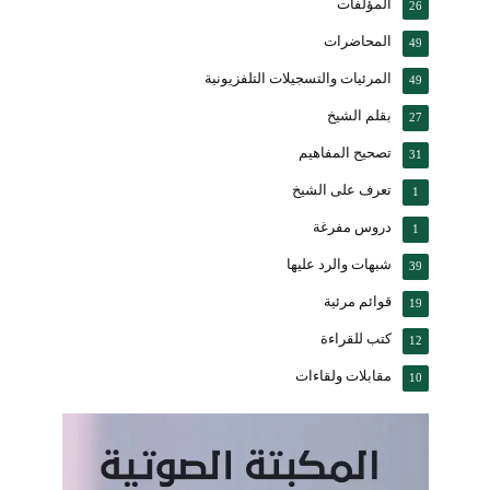
المؤلفات
26
المحاضرات
49
المرئيات والتسجيلات التلفزيونية
49
بقلم الشيخ
27
تصحيح المفاهيم
31
تعرف على الشيخ
1
دروس مفرغة
1
شبهات والرد عليها
39
قوائم مرئية
19
كتب للقراءة
12
مقابلات ولقاءات
10