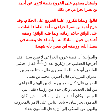
واستدل بعضهم
على الخروج بقصة تُرْوَى عن أحمد
بن نصر الخزاعي في ذلك.
قالوا
: ولماذا تنكرون علينا الخروج على الحكام، وقد
خرج أحمد بن نصر الخزاعي
–
أحد العلماء الثقات
–
على الواثق حاكم زمانه، ولما قتله الواثق؛ وصفه
أحمد بن حنبل
–
مادحًا له
–
بأنه قد جاد بنفسه في
سبيل الله، ووصفه ابن معين بأنه شهيد!!
والجواب:
أن قصة خروج الخزاعي لا تصح سندًا: فقد
)
[1]
(
أخرجها الخطيب في ((تاريخ بغداد))
فقال: حدثني
القاضي أبو عبد الله الصميري قال حدثنا محمد بن
عمران المزرباني قال أخبرني محمد بن يحيى
الصولي قال: كان نصر بن مالك بن الهيثم الخزاعي
من أهل الحديث، وكان جده من رؤساء نقباء بني
العباس، وكان أحمد وسهل بن سلامة
–
حين كان
المأمون بخراسان
–
بايعا الناس على الأمر بالمعروف
والنهي عن المنكر، إلى أن يدخل المأمون بغداد،