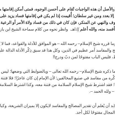
و
الأصل أن هذه الواجبات تُقام على أحسن الوجوه، فمتى أمكن إقامتها من 
ْم إلا بعدد ومن غير سلطان؛ أُقيمت إذا لم يكن في إقامتها فساد يزيد على
ف والنهي عن المنكر، فإن كان في ذلك من فساد ولاة الأمر أو الرعية ما
فسد منه، والله أعلم
)).اهـ. وانظر نحوه من كلام سماحة الشيخ ابن باز
وما قرره شيخ الإسلام
–
رحمه الله –
هو الموافق للأدلة والقواعد، فما لا يُدر
 والمفاسد أمر عظيم في الدين، وكل هذا قد سبق ذِكْر الأدلة الدالة عل
 فليس الباب مفتوحًا لمن دبّ ودرج!!
ا ذكره شيخ الإسلام
–
رحمه الله تعالى –
وبالضوابط التي وضعها؛ ليس ف
ْره من مفاسد في صنيع المخالفين: لأن الإمام إن كان عاجزًا؛ فلا فتن
 فقد اشترط شيخ الإسلام السلامة من فتنة معه، وكذا اشترط السلامة 
–
ولله الحمد
–
.
 لابد أن يُعلم أن تقدير المصالح والمفاسد لايكون إلا بميزان الشريعة، وكب
مجال مفتوحًا لكل أحد.