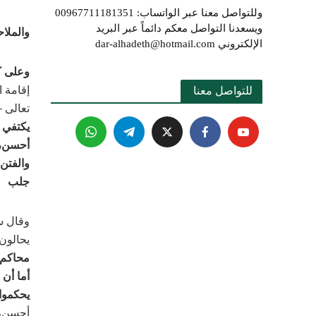
وللتواصل معنا عبر الواتساب: 00967711181351
ويسعدنا التواصل معكم دائماً عبر البريد
والملا
الإلكتروني dar-alhadeth@hotmail.com
وعلى ك
إقامة ا
للتواصل معنا 
تعالى –
يكتفي ب
أحسن، و
والفتن
جلب ا
وقال س
يحالون
محاكم ش
أما أن 
يحكموا 
أحسن، ه