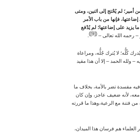
أمير؛ لم يُحْتج إلى اثنين، ومتى
 إضاعتها، فإنها من باب الأمر
 يزيد على إضاعتها؛ لم يُدْفع
)
[9]
(
–
رحمه الله تعالى –
.
ك كُلُّه؛ لا يُترك جُلُّه، ومراعاة
يه
–
ولله الحمد
–
إلا أن هذا مقيد
يه مفسدة تضر بالأمة، بخلاف ما
ة معه، لأنه ضعيف عاجز، وإن كان
من فتنة مع الرعية،وهذا ما قررته
ار العلماء هم فرسان هذا الميدان،