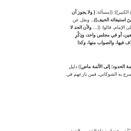
لكبير)): ((مسألة:
(
ولا يجوز أن
ِنَ استيفائه الحيف)).
.. ونقل عن
 إلى الإمام، قالوا: ((…
ولأن الحد لا
عين، أو في مجلس واحد، وذِكْرِ
ف فيها، والصواب منها، وكذا
مة الحدود؛ إلى الأئمة ماض
ٍ)) دليل
صرح به الشوكاني، فمن نازعهم في
ُؤْمَن عند استيفاء الحد من الحيف،