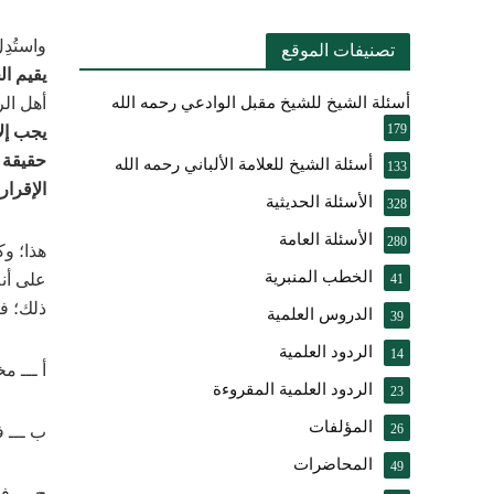
واستُدِ
تصنيفات الموقع
يقيم الح
أسئلة الشيخ للشيخ مقبل الوادعي رحمه الله
أهل الرأ
179
يجب إلا
حقيقة ا
أسئلة الشيخ للعلامة الألباني رحمه الله
133
الإقرار،
الأسئلة الحديثية
328
الأسئلة العامة
280
هذا؛ وك
الخطب المنبرية
على أن
41
ذلك؛ فف
الدروس العلمية
39
الردود العلمية
14
أ
ـــ
مخا
الردود العلمية المقروءة
23
المؤلفات
26
ب
ـــ
فت
المحاضرات
49
ج
ـــ
فتح