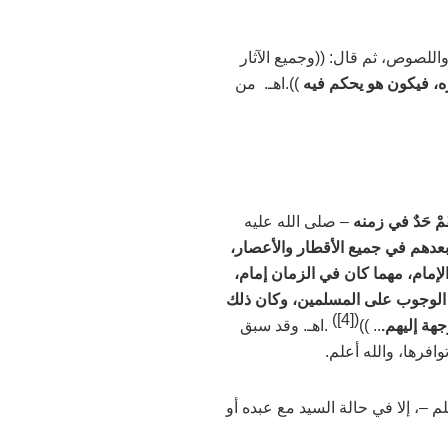
اللصوص، ثم قال: ((وجميع الآثار
مره، فيكون هو يحكم فيه
)).اهـ. من
مْ حَدٌ في زمنه
–
صلى الله عليه
بعدهم في جميع الأقطار والأعصار،
 الإمام، مهما كان في الزمان إمام،
ّه الوجوب على المسلمين، وكان ذلك
)
[4]
(
جهة إليهم.
.. ))
.اهـ.
وقد سبق
توافرها، والله أعلم.
لم
–
، إلا في حالة السيد مع عبده أو