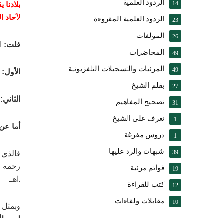
الردود العلمية
14
بلادنا 
لآحاد ا
الردود العلمية المقروءة
23
المؤلفات
26
قلت:
ال
المحاضرات
49
المرئيات والتسجيلات التلفزيونية
49
الأول:
م
بقلم الشيخ
27
الثاني:
إ
تصحيح المفاهيم
31
تعرف على الشيخ
1
أما عن 
دروس مفرغة
1
شبهات والرد عليها
39
فالذي ي
رحمه ال
قوائم مرئية
19
.اهـ.
كتب للقراءة
12
مقابلات ولقاءات
10
وبمثل ذ