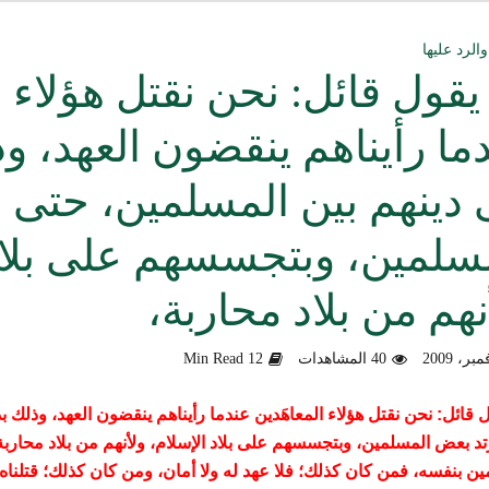
ق العمل الدعوي بين علماء ودعاة اليمن (صوت)
الرد عليها
يقول قائل: نحن نقتل هؤلاء ا
سليماني الحديثية للشيخ المحدث أبي الحسن السليماني
ما رأيناهم ينقضون العهد، و
وزلندا الإرهابي
 دينهم بين المسلمين، حتى 
الألباني رحمه الله من أخطاء الجماعات الإسلامية
سلمين، وبتجسسهم على بلاد 
هية في التعامل مع المخالف – صوت
نهم من بلاد محاربة،
دكتور صادق بن محمد البيضاني حول فَهْمِهِ كلامي عن تنظيم القاعدة
لأهل السودان
40 المشاهدات
12 Min Read
ل قائل:
نحن نقتل هؤلاء المعاهَدين عندما رأيناهم ينقضون العهد، وذلك ب
تد بعض المسلمين، وبتجسسهم على بلاد الإسلام، ولأنهم من بلاد محارب
ن بنفسه، فمن كان كذلك؛ فلا عهد له ولا أمان، ومن كان كذلك؛ قتلناه،