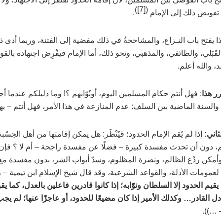
)
[7]
(
فويض ذلك إلى الإمام
.
ذا يفتح باب النـزاع، والمشاححةُ في ذلك مفضية إلى الفتنة، وربما أدى ذل
القَبَلي، والطائفي، والمذهبي، ونحو ذلك، أما الإمام فيفْرِض اجتهاده بالقو
، والله أعلم.
رر هذا
: فهل أنتم حكام المسلمين اليوم، أونُوّابهم ؟! وما دليلكم عندما 
والسنة الماضية بين السلف: عدم المنازعة في هذا الأمر، فهل أنتم
–
به
لثاني:
إذا لم يُقم الإمام الحدود؛ فَيُنْظَر: هل يمكن إقامتها من أهل الحِسْ
، دون أن تحدث مفسدة كبيرة
–
فضلًا عن مفسدة راجحة
–
أم لا ؟ فإن
أمكن ردْع الظالم، ونصرة المظلوم، وسدّ أبواب الشر، بدون مفسدة مع 
عمومات الأدلة، والقواعد الشرعية، وقد قال شيخ الإسلام ابن تيمية
–
ر
 يقيم الحدود إلا السلطان ونوّابه؛ إذا كانوا قادرين فاعلين بالعدل، كما يقو
دل القادر… وكذلك الأمير إذا كان مضيعًا للحدود، أو عاجزًا عنها؛ لم يج
…)).