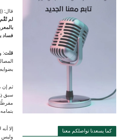
قال: ((
لم تُقَ
بالمعرو
فساد بأ
قلت
: 
المصالح
بضوابط،
ثم إن م
سبق ذِك
مفرطًا؛
بتمامه
إلا أنه
كما يسعدنا تواصلكم معنا
وليس ال