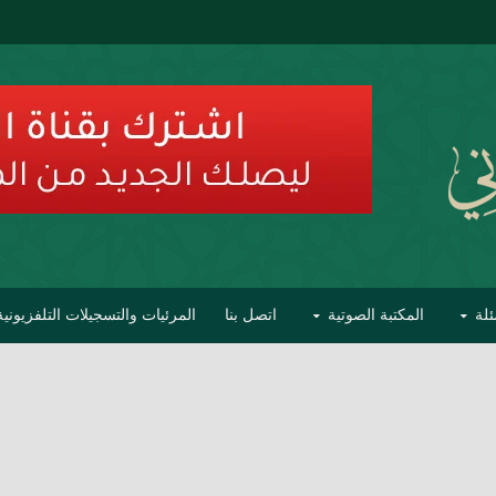
ئلة
المكتبة الصوتية
اتصل بنا
المرئيات والتسجيلات التلفزيونية
ح الأفهام
تحذير مشاهير العلماء من فوضى التبديع والتصنيف
السليماني على مؤاخذات عبدالمالك رمضاني كامل