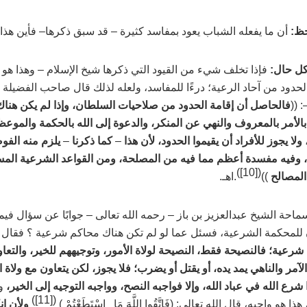
حظ:
أن ما يفعله الشباب يعود بمفاسد كثيرة
–
قد سبق ذكرها
–
فأين هذا 
ل حال:
فإذا تخلف شيء من القيود التي ذكرها شيخ الإسلام
–
وهذا هو ا
لحدود من آحاد الرعية؛ درءًا للمفاسد، ولعله لذلك قال صاحب الفضيلة
: ((
فالحاصل أن إقامة الحدود من صلاحيات السلطان، وإذا لم يكن هنا
الأمر بالمعروف والنهي عن المنكر، والدعوة إلى الله بالحكمة والموعظ
لا يجوز للأفراد أن يقيموا الحدود، لأن هذا
–
كما ذكرنا
–
يلزم منه الفو
، وفيه مفسدة أعظم مما فيه من المصلحة، ومن القواعد الشرعية المسلَ
)
[10]
(
لمصالح
))
.اهـ.
ماحة الشيخ عبدالعزيز بن باز
–
رحمه الله تعالى –
جوابًا عن سؤال فيمن
 للمحكمة الشرعية، فسئل عما لو لم تكن هناك محاكم شرعية ؟ فقال
رعية؛ فالنصيحة فقط، النصيحة لولاة الأمور، وتوجيههم للخير، والتعاون 
الآمر والناهي يمد يده، أو يقتل أو يضرب؛ فلا يجوز، لكن يتعاون مع ولاة
شرع الله في عباد الله، وإلا فواجبه النصح، وواجبه التوجيه إلى الخير،
وو
)
[11]
(
ذا هو واجبه، قال الله تعالى:
)
فَاتَّقُوا اللَّهَ مَا اسْتَطَعْتُمْ
(
ولأن إنك