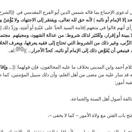
ل لدعوى الإجماع بما قاله شمس الدين أبو الفرج المقدسي في ((الشرح ا
د إلا الإمام أو نائبه
)
لأنه حق لله تعالى، ويفتقر إلى الاجتهاد، ولا يُؤْمَنُ م
ي أنهم قالوا في منعهم إقامة السيد الحدَّ على عَبْدِهِ أو أمَتِهِ، ورَدِّ ذلك
 ببينة أو إقرار، وتُعْتَبَر لذلك شروط: من عدالة الشهود، ومجيئهم مجتم
لزِّنى، وغير ذلك من الشروط التي تحتاج إلى فقيه يعرفها، ويعرف الخلا
)
[6]
(
 فينبغي أن يُفَوَّض ذلك إلى الإمام أو نائبه، كحدِّ الأحرار.
.. ))
.اهـ.
لام أحمد وابن المديني بخلاف ما عليه المخالفون، فإن قولهما: ((..
. وإقا
ه قد سار عليه من مضى من أهل العلم، وأن ذلك سبيل المؤمنين، كما 
يه أمور:
لفة أصول أهل السنة والجماعة.
ح باب الفتن مع ولاة الأمور
–
كما لا يخفى
–
.
 باب الفوضى بين المسلمين، لأن إقامة الحدود تفتقر إلى الاجتهاد، ولا ي