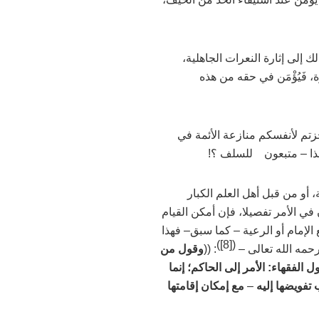
ك إلى إثارة النعرات الجاهلية،
ة، فَيُؤْمَن في حقه من هذه
أجزتم لأنفسكم منازعة الأئمة في
ذا
–
متبعون للسلف ؟!
بة، أو من قبل أهل العلم الكبار
 في الأمر تفصيلا، فإن أمكن القيام
الإمام أو الرعية
–
كما سبق
–
فهذا
)
[8]
(
حمه الله تعالى –
: ((
وقول من
ل الفقهاء: الأمر إلى الحاكم؛ إنما
ب تفويضها إليه
–
مع إمكان إقامتها