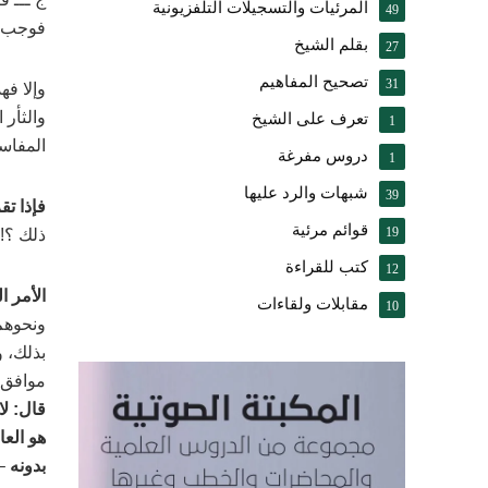
المرئيات والتسجيلات التلفزيونية
49
فوجب ت
بقلم الشيخ
27
تصحيح المفاهيم
31
وإلا فه
والثأر 
تعرف على الشيخ
1
المفاسد
دروس مفرغة
1
شبهات والرد عليها
39
فإذا تق
قوائم مرئية
19
ذلك ؟! 
كتب للقراءة
12
الأمر ا
مقابلات ولقاءات
10
ونحوهم
بذلك، و
موافق ل
قال: لا
هو العا
بدونه
–