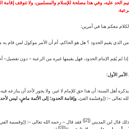
يقيم الحد عليه، وفي هذا مصلحة للإسلام والمسلمين، ولا تتوقف إقامة ا
لرعية.
كلام معكم هنا في أمرين:
ن الذي يقيم الحدود ؟ هل هو الحاكم، أم أن الأمر موكول لمن قام به من
ذا لم يُقِم الإمام الحدود، فهل يقيمها غيره من الرعية
–
دون تفصيل
–
أم 
الأمر الأول
:
ذكره أهل السنة: أن هذا حق للإمام لا غير، ولا يجوز لأحد أن ينازعه فيه
له تعالى –
: ((وقسْمة الفئ،
وإقامة الحدود؛ إلى الأئمة ماضٍ، ليس لأحد
)
[2]
(
لك قال ابن المديني
فقد قال
–
رحمه الله تعالى –
: ((وقسمة الفي
)
[3]
(