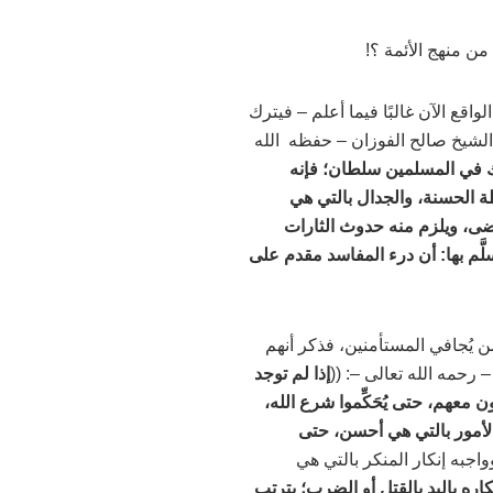
من منهج الأئمة ؟!
لواقع الآن غالبًا فيما أعلم
–
فيترك
 الشيخ صالح الفوزان
–
حفظه الله
ك في المسلمين سلطان؛ فإنه
ة الحسنة، والجدال بالتي هي
ضى، ويلزم منه حدوث الثارات
ّم بها: أن درء المفاسد مقدم على
 يُجافي المستأمنين، فذكر أنهم
–
رحمه الله تعالى –
: ((
إذا لم توجد
معهم، حتى يُحَكِّموا شرع الله،
 الأمور بالتي هي أحسن، حتى
اجبه إنكار المنكر بالتي هي
اره باليد بالقتل أو الضرب؛ يترتب