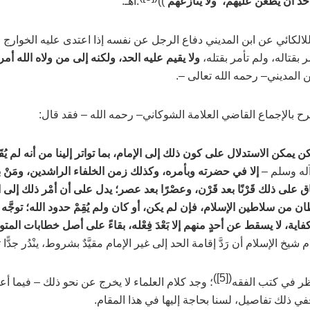
حد أن يطعن عليهم، ولا ينازعهم
))
.اهـ.
لالكائي عن ابن المديني دفاع الرجل عن نفسه إذا اعتدى عليه الخوارج و
مر بقتاله، ولم تأمر بقتله،
ولا يقيم عليه الحد، ولكنه إلى من ولاه الله أ
ن المديني
–
رحمه الله تعالى –
.
ح بالإجماع القاضي العلامة الشوكاني
–
رحمه الله –
فقد قال:
كن يمكن الاستدلال على كون ذلك إلى الإمام، بما تواتر إلينا من أنه لم يُقَ
له وسلم –
إلا في حضرته وبأمره، وكذلك زمن الخلفاء الراشدين، ومَنْ 
ق على ذلك قَرْنًا بعد قَرْن، وعصْرًا بعد عصر؛ يدل على أن أمْر ذلك إلى
ن من سلاطين الإسلام، فإن لم يكن، أو كان ولم يُقِمْ حدود الله؛ توجَ
ية، لا يسقط عن أحدٍ منهم إلا بَعْدَ فِعْله، بقاءً على أصل خطابات المتو
شيخ الإسلام أن رَدَّ إقامة الحد إلى غير الإمام مقيَّدٌ بشروط، ينْدُر جدًّا 
)
[5]
(
ر في كتب الفقه
؛ وجد كلام العلماء لا يخرج عن نحو ذلك
–
فيما أع
في ذلك تفاصيل، لسنا بحاجة إليها في هذا المقام.