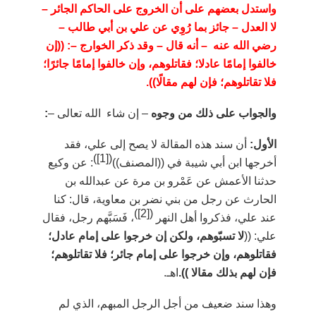
واستدل بعضهم
على أن الخروج على الحاكم الجائر
–
لا العدل
–
جائز بما رُوِي عن علي بن أبي طالب
–
رضي الله عنه –
أنه قال
–
وقد ذكر الخوارج
–
: ((إن
خالفوا إمامًا عادلا؛ فقاتلوهم، وإن خالفوا إمامًا جائرًا؛
فلا تقاتلوهم؛ فإن لهم مقالًا)).
والجواب على ذلك من وجوه
–
إن شاء الله تعالى –
:
الأول:
أن سند هذه المقالة لا يصح إلى علي، فقد
)
[1]
(
أخرجها ابن أبي شيبة في ((المصنف))
: عن وكيع
حدثنا الأعمش عن عَمْرو بن مرة عن عبدالله بن
الحارث عن رجل من بني نضر بن معاوية، قال: كنا
)
[2]
(
عند علي، فذكروا أهل النهر
، فَسَبَّهم رجل، فقال
علي: ((
لا تسبّوهم، ولكن إن خرجوا على إمام عادل؛
فقاتلوهم، وإن خرجوا على إمام جائر؛ فلا تقاتلوهم؛
فإن لهم بذلك مقالا )).
اهـ.
وهذا سند ضعيف من أجل الرجل المبهم، الذي لم