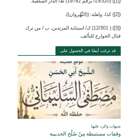
(
[1]
) (15/320/ برقم 19762) ط/ الدار السلفية.
(
[2]
) كذا، ولعله: ((النِّهْروان)).
(
[3]
) ( 12/301) ك/ استتابة المرتدين، ب / من ترك
قتال الخوارج للتألف.
قد ترغب أيضًا في الحصول على
شبهات والرد عليها
وقفات مستنبطة مِنْ صُلْح الحديبية