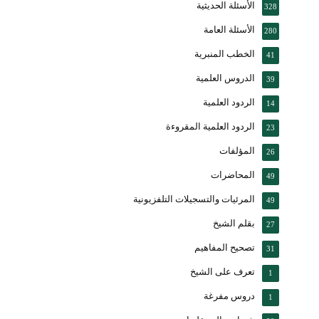
الأسئلة الحديثية
328
الأسئلة العامة
280
الخطب المنبرية
41
الدروس العلمية
39
الردود العلمية
14
الردود العلمية المقروءة
23
المؤلفات
26
المحاضرات
49
المرئيات والتسجيلات التلفزيونية
49
بقلم الشيخ
27
تصحيح المفاهيم
31
تعرف على الشيخ
1
دروس مفرغة
1