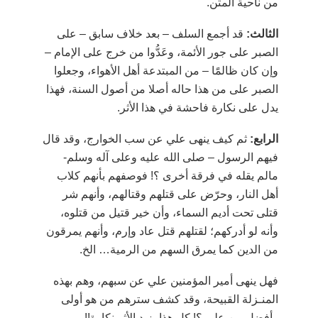
من ناحية المتن.
الثالث:
قد أجمع السلف
–
بعد خلاف سابق
–
على
الصبر على جور الأئمة، وعَدُّوا من خرج على الإمام
–
وإن كان ظالمًَا
–
من المبتدعة أهل الأهواء، وجعلوا
الصبر على من هذا حاله أصلا من أصول السنة، فهذا
يدل على نكارة فاحشة في هذا الأثر.
الرابع:
ثم كيف ينهى علي عن سب الخوارج، وقد قال
فيهم الرسول
–
صلى الله عليه وعلى آله وسلم-
مالم يقله في فرقة أخرى ؟! فوصفهم بأنهم كلاب
أهل النار، وحرّض على قتلهم وقتالهم، وأنهم شر
قتلى تحت أديم السماء، وأن خير قتيل من قتلوه،
وأنه لو أدركهم؛ لقتلهم قتل عاد وإرم، وأنهم يمرقون
من الدين كما يمرق السهم من الرمية… الخ.
فهل ينهى أمير المؤمنين علي عن سبهم، وهم بهذه
المنـزلة القبيحة، وقد كشف سترهم من هو أولى
وأفضل من علي ؟! كل هذا يزيد الأثر نكارة!!.