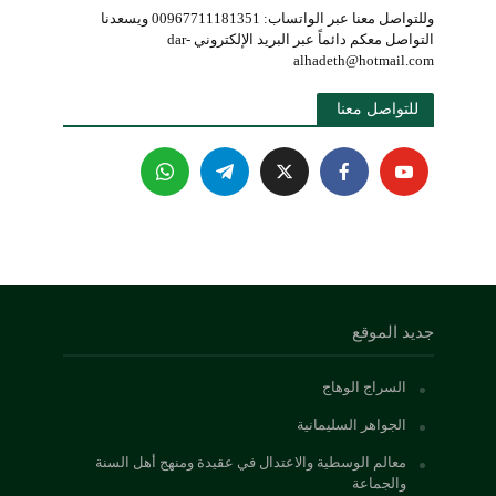
وللتواصل معنا عبر الواتساب: 00967711181351 ويسعدنا
التواصل معكم دائماً عبر البريد الإلكتروني dar-
alhadeth@hotmail.com
للتواصل معنا 
جديد الموقع
السراج الوهاج
الجواهر السليمانية
معالم الوسطية والاعتدال في عقيدة ومنهج أهل السنة
والجماعة