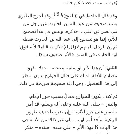
يُعرف اسمه، فضلا عن حاله.
)
[3]
(
وقد قال الحافظ في ((الفتح))
: وقد أخرج الطبري
بسند صحيح، عن عبد الله بن الحارث عن رجل من
بني نضر عن علي… فذكره، وليس في هذا تصحيح
للأثر، إنما هو تصحيح إلى عبد الله بن الحارث فقط،
ثم إن الرجل المبهم لازال الإعلال به قائما؛ لأنه فوق
ابن الحارث في السند، فالأثر ضعيف سندًا.
الثاني:
أن هذا الأثر لو سلمنا بصحته
–
جدلا
–
فهو
مصادم للأدلة الدالة على قتال الخوارج، دون النظر
إلى هذا التفصيل، وهي أدلة صحيحة صريحة في ذلك.
ثم كيف يكون للخوارج مقالٌ بسبب جور الإمام،
والنبي
–
صلى الله عليه وعلى آله وسلم-
قد أمر
بالصبر على جور الأئمة، وإن ضرب أحدهم ظهور
الرعية، وأخذ أموالهم… إلى غير ذلك من الأدلة في
هذا الباب ؟! فهذا الأثر
–
على ضعف سنده
–
منكر