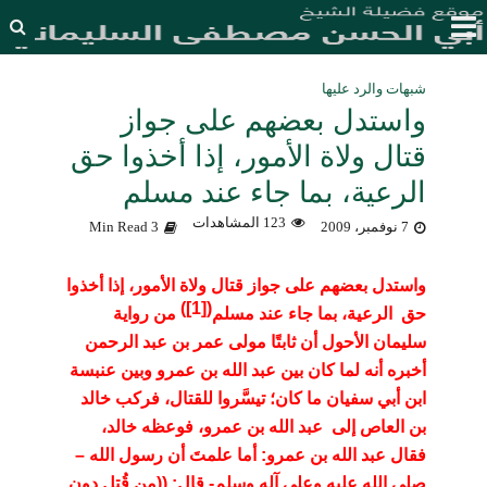
شبهات والرد عليها
واستدل بعضهم على جواز
قتال ولاة الأمور، إذا أخذوا حق
الرعية، بما جاء عند مسلم
123 المشاهدات
7 نوفمبر، 2009
3 Min Read
واستدل بعضهم
على جواز قتال ولاة الأمور، إذا أخذوا
)
[1]
(
حق الرعية، بما جاء عند مسلم
من رواية
سليمان الأحول أن ثابتًا مولى عمر بن عبد الرحمن
أخبره أنه لما كان بين عبد الله بن عمرو وبين عنبسة
ابن أبي سفيان ما كان؛ تيسَّروا للقتال، فركب خالد
بن العاص إلى عبد الله بن عمرو، فوعظه خالد،
فقال عبد الله بن عمرو: أما علمتَ أن رسول الله
–
صلى الله عليه وعلى آله وسلم-
قال: ((
من قُتل
دون