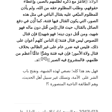
الولاة: ((
فأمَرَ مع ذكره لظلمهم بالصبر، وإعطاء
حقوقهم، وطلب المظلوم حقه من الله، ولم يأذن
للمظلوم المبْغي عليه بقتال الباغي في مثل هذه
الصور، التي يكون القتال فيها فتنة، كما أَذِن في دفع
الصائل بالقتال، حيث قال:((من قُتل دون ماله فهو
شهيد، ومن قُتل دون دينه؛ فهو شهيد)) فإن قتال
اللصوص ليس قتال فتنة؛ إذ الناس كلهم أعوان على
ذلك، فليس فيه ضرر عام على غير الظالم، بخلاف
قتال ولاة الأمور؛ فإن فيه فتنة وشرًّا عامًّا أعظم من
)
[4]
(
ظلمهم، فالمشروع فيه الصبر
))
.اهـ.
فهل بعد هذا كله؛ نصغي لهذه الشبهة، ونفتح باب
الشر على الأمة، ونسلك غير سبيل أهل الحديث،
وهم الطائفة الناجية المنصورة ؟!
(
[1]
) (2/343 مع النووي ) ك / الإيمان، ب الدليل على