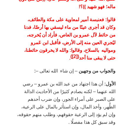
ماله؛ فهو شهيد
))؟
!
قالوا
: فعنبسة أمير لمعاوية على مكة والطائف،
وكان قد أجرى عينًا من ماء ليسقي بها أرضًا، فدنا
من حائط لآل عمرو بن العاص، فأراد أن يُخرجه،
ليُجري العين منه إلى الأرض، فأقبل ابن عَمرو
ومواليه بالسلاح، وقالوا: والله لا يخرقون حائطنا،
)
[2]
(
حتى لا يبقى منا أحد
.
والجواب من وجهين
–
إن شاء الله تعالى –
:
الأول:
أن هذا اجتهاد من عبد الله بن عمرو
–
رضي
الله عنهما –
لكنه يصادم كثيرًا من الأحاديث الدالة
على الصبر على أمراء الجور، وإن ضرب أحدهم
الظَّهر، وأخذ المال، وإن استأثر بالمال على الرعية،
وإن لم يؤد إلى الرعية حقوقهم، وطلب منهم حقوقه،
وقد سبق كل هذا مفصلًا .