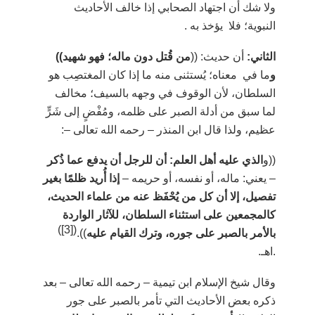
ولا شك أن اجتهاد الصحابي إذا خالف الأحاديث
النبوية؛ فلا يؤخذ به .
الثاني:
أن حديث: ((
من قُتل دون ماله؛ فهو شهيد))
و
ما في معناه؛ يُستثنى منه ما إذا كان المغتصِب هو
السلطان، لأن الوقوف في وجهه بالسيف؛ مخالف
لما سبق من أدلة الصبر على ظلمه، ومُفْضٍ إلى شَرٍّ
عظيم، ولذا قال ابن المنذر
–
رحمه الله تعالى –
:
((و
الذي عليه أهل العلم: أن للرجل أن يدفع عما ذُكر
–
يعني: ماله، أو نفسه، أو حريمه
–
إذا أُريد ظلمًا بغير
تفصيل، إلا أن كل من يُحْفَظ عنه من علماء الحديث،
كالمجمعين على استثناء السلطان، للآثار الواردة
)
[3]
(
بالأمر بالصبر على جوره، وترك القيام عليه
)).
.اهـ.
وقال شيخ الإسلام ابن تيمية
–
رحمه الله تعالى –
بعد
ذكره بعض الأحاديث التي تأمر بالصبر على جور