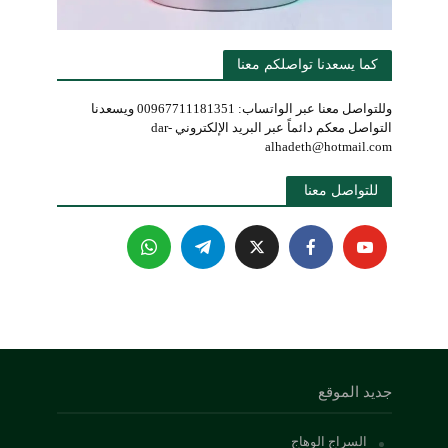
كما يسعدنا تواصلكم معنا
وللتواصل معنا عبر الواتساب: 00967711181351 ويسعدنا
التواصل معكم دائماً عبر البريد الإلكتروني dar-
alhadeth@hotmail.com
للتواصل معنا 
جديد الموقع
السراج الوهاج