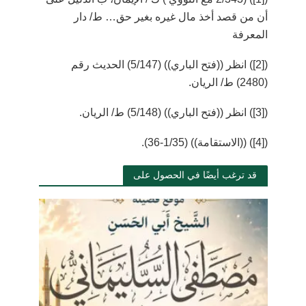
أن من قصد أخذ مال غيره بغير حق… ط/ دار
المعرفة
(
[2]
) انظر ((فتح الباري)) (5/147) الحديث رقم
(2480) ط/ الريان.
(
[3]
) انظر ((فتح الباري)) (5/148) ط/ الريان.
(
[4]
) ((الاستقامة)) (1/35-36).
قد ترغب أيضًا في الحصول على