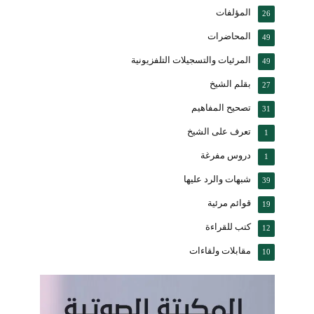
المؤلفات
26
المحاضرات
49
المرئيات والتسجيلات التلفزيونية
49
بقلم الشيخ
27
تصحيح المفاهيم
31
تعرف على الشيخ
1
دروس مفرغة
1
شبهات والرد عليها
39
قوائم مرئية
19
كتب للقراءة
12
مقابلات ولقاءات
10