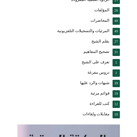
23
المؤلفات
26
المحاضرات
49
المرئيات والتسجيلات التلفزيونية
49
بقلم الشيخ
27
تصحيح المفاهيم
31
تعرف على الشيخ
1
دروس مفرغة
1
شبهات والرد عليها
39
قوائم مرئية
19
كتب للقراءة
12
مقابلات ولقاءات
10