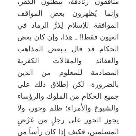
منافقون زنادقة، يبطنون الكفر،
وإنما يُظهرون بعض المواقف
الموافقة للإسلام لِذرِّ الرماد في
العيون فقط!! ـ هذا، وإن كان بعض
الحكام قد قال بـبعض المذاهب
والعقائد والمقالات الكفرية
المصادمة للمعلوم من الدين
بالضرورة- لكن إطلاق ذلك على
جميع الحكام من الملوك والرؤساء
والشيوخ والأمراء؛ ظلم وجور، ولا
يجوز الجور على رجلٍ من عَرْضِ
المسلمين، فكيف إذا كان رأساً من