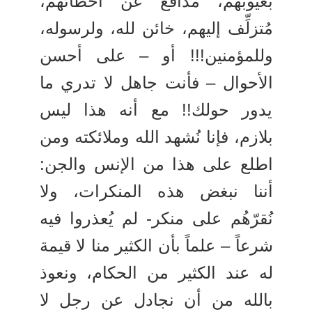
بعيوبهم، مدافع عن أخطائهم،
مُتزلِّف إليهم، خائن لله، ولرسوله،
وللمؤمنين!!! أو – على أحسن
الأحوال – فأنت جاهل لا تدري ما
يدور حولك!! مع أنه هذا ليس
بلازم، فإنا نُشهد الله وملائكته ومن
اطلع على هذا من الإنس والجن:
أننا نبغض هذه المنكرات، ولا
نُقرّهُم على منكر- لم يُعذروا فيه
شرعاً – علماً بأن الكثير منا لا قيمة
له عند الكثير من الحكام، ونعوذ
بالله من أن نجادل عن رجل لا