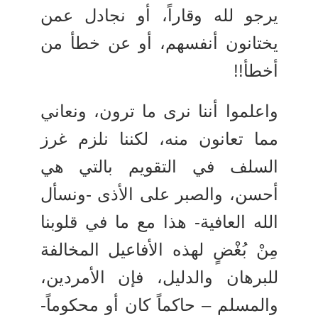
يرجو لله وقاراً، أو نجادل عمن
يختانون أنفسهم، أو عن خطأ من
أخطأ!!
واعلموا أننا نرى ما ترون، ونعاني
مما تعانون منه، لكننا نلزم غرز
السلف في التقويم بالتي هي
أحسن، والصبر على الأذى -ونسأل
الله العافية- هذا مع ما في قلوبنا
مِنْ بُغْضٍ لهذه الأفاعيل المخالفة
للبرهان والدليل، فإن الأمردين،
والمسلم – حاكماً كان أو محكوماً-