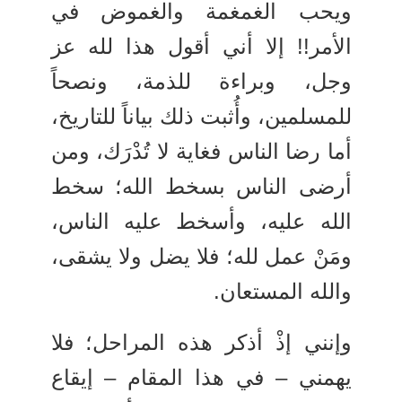
ويحب الغمغمة والغموض في
الأمر!! إلا أني أقول هذا لله عز
وجل، وبراءة للذمة، ونصحاً
للمسلمين، وأُثبت ذلك بياناً للتاريخ،
أما رضا الناس فغاية لا تُدْرَك، ومن
أرضى الناس بسخط الله؛ سخط
الله عليه، وأسخط عليه الناس،
ومَنْ عمل لله؛ فلا يضل ولا يشقى،
والله المستعان.
وإنني إذْ أذكر هذه المراحل؛ فلا
يهمني – في هذا المقام – إيقاع