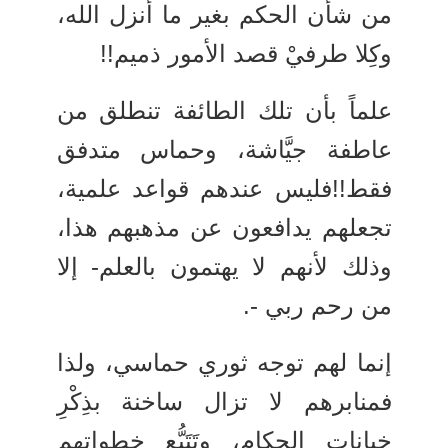
من شأن الحكم بغير ما أنزل الله،
وكِلا طرفيْ قصد الأمور ذميم!!
علماً بأن تلك الطائفة تنطلق من
عاطفة جيَّاشة، وحماس متدفق
فقط!!فليس عندهم قواعد علمية،
تجعلهم يدافعون عن مذهبهم هذا،
وذلك لأنهم لا يهتمون بالعلم- إلا
من رحم ربي -.
إنما لهم توجه ثوري حماسي، ولذا
فمنابرهم لا تزال ساخنة بذِكْرِ
خيانات الحكام، وتَتَبُّعِ خطواتهم