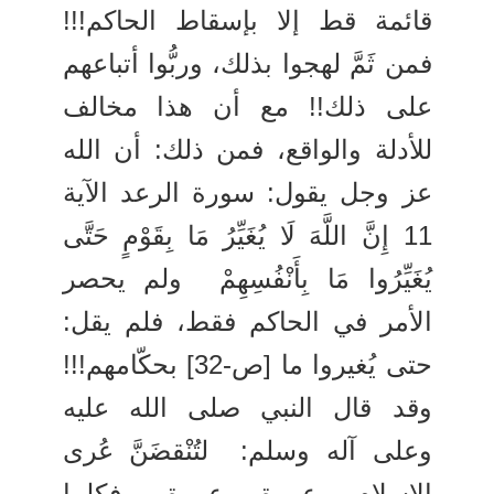
قائمة قط إلا بإسقاط الحاكم!!!
فمن ثَمَّ لهجوا بذلك، وربُّوا أتباعهم
على ذلك!! مع أن هذا مخالف
للأدلة والواقع، فمن ذلك: أن الله
عز وجل يقول: سورة الرعد الآية
11 إِنَّ اللَّهَ لَا يُغَيِّرُ مَا بِقَوْمٍ حَتَّى
يُغَيِّرُوا مَا بِأَنْفُسِهِمْ ولم يحصر
الأمر في الحاكم فقط، فلم يقل:
حتى يُغيروا ما [ص-32] بحكّامهم!!!
وقد قال النبي صلى الله عليه
وعلى آله وسلم: لتُنْقضَنَّ عُرى
الإسلام عروة عروة، فكلما