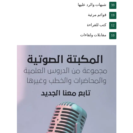
شبهات والرد عليها
39
قوائم مرئية
19
كتب للقراءة
12
مقابلات ولقاءات
10