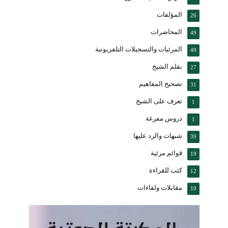
المؤلفات
26
المحاضرات
49
المرئيات والتسجيلات التلفزيونية
49
بقلم الشيخ
27
تصحيح المفاهيم
31
تعرف على الشيخ
1
دروس مفرغة
1
شبهات والرد عليها
39
قوائم مرئية
19
كتب للقراءة
12
مقابلات ولقاءات
10