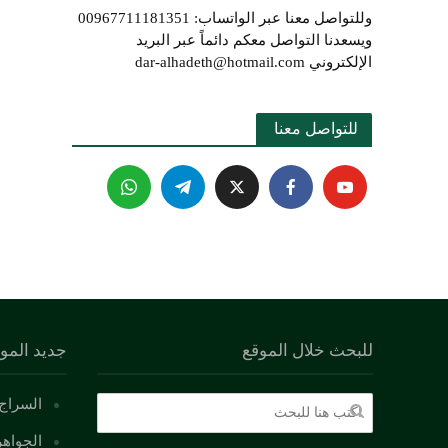
وللتواصل معنا عبر الواتساب: 00967711181351
ويسعدنا التواصل معكم دائماً عبر البريد
الإلكتروني dar-alhadeth@hotmail.com
للتواصل معنا 
للبحث خلال الموقع
جديد المو
السراج 
الجواهر