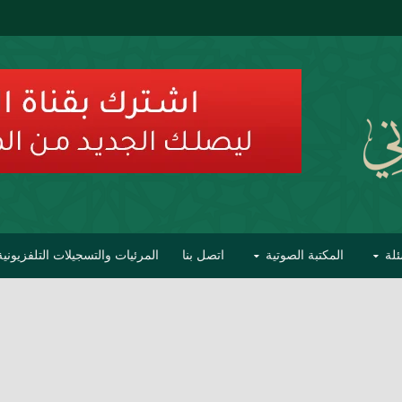
ئلة
المكتبة الصوتية
اتصل بنا
المرئيات والتسجيلات التلفزيونية
ح الأفهام
تحذير مشاهير العلماء من فوضى التبديع والتصنيف
السليماني على مؤاخذات عبدالمالك رمضاني كامل