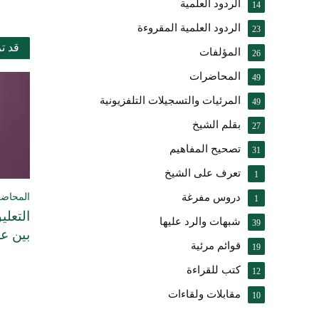
الردود العلمية
14
الردود العلمية المقروءة
23
قد ت
المؤلفات
26
المحاضرات
49
المرئيات والتسجيلات التلفزيونية
49
بقلم الشيخ
27
تصحيح المفاهيم
31
تعرف على الشيخ
1
المحاض
دروس مفرغة
1
التعلي
شبهات والرد عليها
39
بين ع
قوائم مرئية
19
كتب للقراءة
12
مقابلات ولقاءات
10