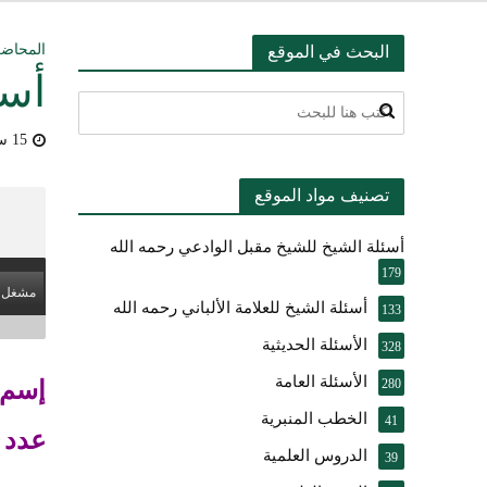
التعليق على ميثا
المحاض
البحث في الموقع
أسئ
أسئلة عبدالله ال
15 سبتمبر، 2011
بيان بشأن حادث ني
تصنيف مواد الموقع
حقيقة موقف الشيخ 
أسئلة الشيخ للشيخ مقبل الوادعي رحمه الله
شرح الضوابط الفق
179
مشغل 
تعقيب على مقال ال
أسئلة الشيخ للعلامة الألباني رحمه الله
133
الأسئلة الحديثية
النصيحة والتبيان 
328
الأسئلة العامة
إسم 
280
الخطب المنبرية
41
عدد 
الدروس العلمية
39