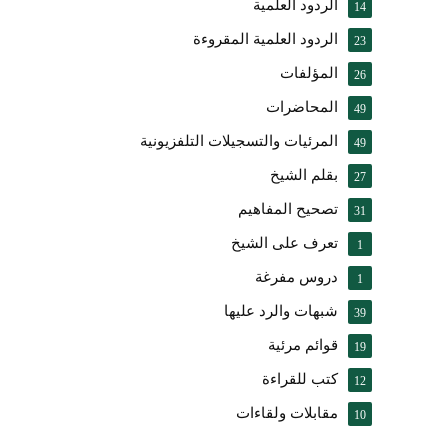
الردود العلمية
14
الردود العلمية المقروءة
23
المؤلفات
26
المحاضرات
49
المرئيات والتسجيلات التلفزيونية
49
بقلم الشيخ
27
تصحيح المفاهيم
31
تعرف على الشيخ
1
دروس مفرغة
1
شبهات والرد عليها
39
قوائم مرئية
19
كتب للقراءة
12
مقابلات ولقاءات
10