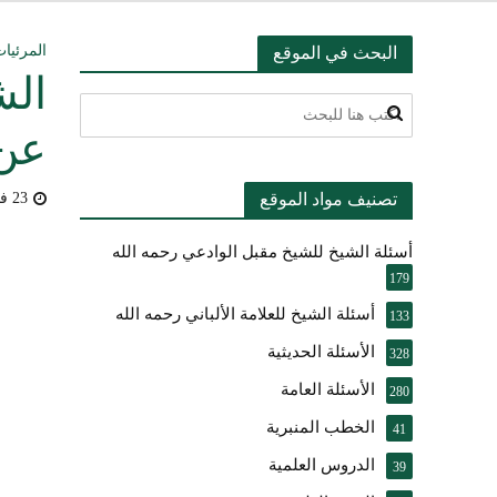
التعليق على ميثا
المرئيات
البحث في الموقع
الش
أسئلة عبدالله ال
عن 
بيان بشأن حادث ني
تصنيف مواد الموقع
23 فبراير، 2012
حقيقة موقف الشيخ 
أسئلة الشيخ للشيخ مقبل الوادعي رحمه الله
شرح الضوابط الفق
179
تعقيب على مقال ال
أسئلة الشيخ للعلامة الألباني رحمه الله
133
الأسئلة الحديثية
النصيحة والتبيان 
328
الأسئلة العامة
280
الخطب المنبرية
41
الدروس العلمية
39