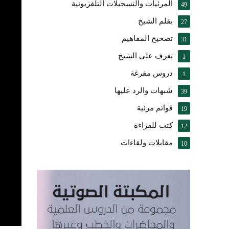
المرئيات والتسجيلات التلفزيونية
49
بقلم الشيخ
27
تصحيح المفاهيم
31
تعرف على الشيخ
1
دروس مفرغة
1
شبهات والرد عليها
39
قوائم مرئية
19
كتب للقراءة
12
مقابلات ولقاءات
10