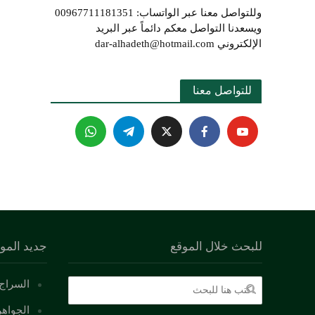
وللتواصل معنا عبر الواتساب: 00967711181351
ويسعدنا التواصل معكم دائماً عبر البريد
الإلكتروني dar-alhadeth@hotmail.com
للتواصل معنا 
للبحث خلال الموقع
جديد المو
السراج 
الجواهر