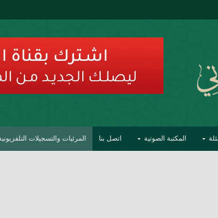
ئلة
المكتبة الصوتية
اتصل بنا
المرئيات والتسجيلات التلفزيونية
ح الأفهام
تحذير مشاهير العلماء من فوضى التبديع والتصنيف
السليماني على مؤاخذات عبدالمالك رمضاني كامل