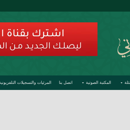
ئلة
المكتبة الصوتية
اتصل بنا
المرئيات والتسجيلات التلفزيونية
ح الأفهام
تحذير مشاهير العلماء من فوضى التبديع والتصنيف
السليماني على مؤاخذات عبدالمالك رمضاني كامل