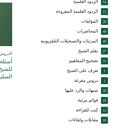
الردود العلمية
14
الردود العلمية المقروءة
23
المؤلفات
26
المحاضرات
49
المرئيات والتسجيلات التلفزيونية
49
بقلم الشيخ
27
الدروس 
أسئلة 
تصحيح المفاهيم
31
للشيخ
تعرف على الشيخ
1
السلي
دروس مفرغة
1
شبهات والرد عليها
39
قوائم مرئية
19
كتب للقراءة
12
مقابلات ولقاءات
10