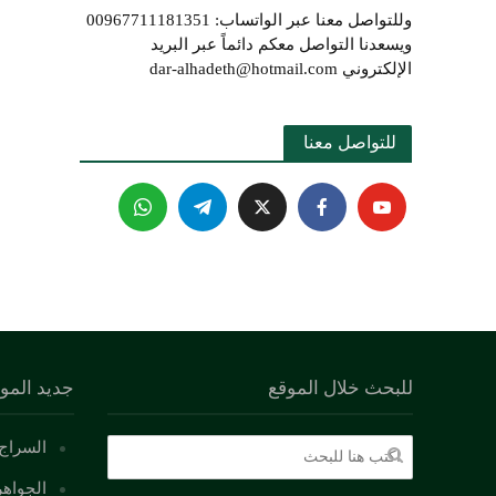
وللتواصل معنا عبر الواتساب: 00967711181351
ويسعدنا التواصل معكم دائماً عبر البريد
الإلكتروني dar-alhadeth@hotmail.com
للتواصل معنا 
للبحث خلال الموقع
جديد المو
السراج 
الجواهر