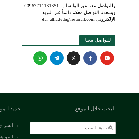
وللتواصل معنا عبر الواتساب: 00967711181351
ويسعدنا التواصل معكم دائماً عبر البريد
الإلكتروني dar-alhadeth@hotmail.com
للتواصل معنا 
للبحث خلال الموقع
جديد المو
السراج 
الجواهر