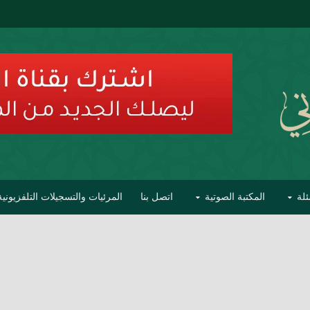
ئلة
المكتبة الصوتية
اتصل بنا
المرئيات والتسجيلات التلفزيونية
ح الأفهام
تحذير مشاهير العلماء من فوضى التبديع والتصنيف
السليماني على مؤاخذات عبدالمالك رمضاني كامل