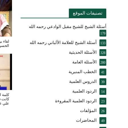
تصنيفات الموقع
أسئلة الشيخ للشيخ مقبل الوادعي رحمه الله
179
لقاء ب
أسئلة الشيخ للعلامة الألباني رحمه الله
133
الحسن
الأسئلة الحديثية
328
الأسئلة العامة
280
الخطب المنبرية
41
الدروس العلمية
39
الردود العلمية
14
كلمة ا
كانت ف
الردود العلمية المقروءة
23
علي عب
المؤلفات
26
المحاضرات
49