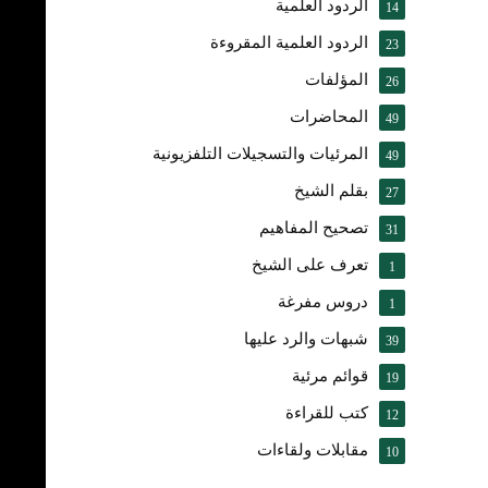
الردود العلمية
14
الردود العلمية المقروءة
23
المؤلفات
26
المحاضرات
49
المرئيات والتسجيلات التلفزيونية
49
بقلم الشيخ
27
تصحيح المفاهيم
31
تعرف على الشيخ
1
دروس مفرغة
1
شبهات والرد عليها
39
قوائم مرئية
19
كتب للقراءة
12
مقابلات ولقاءات
10