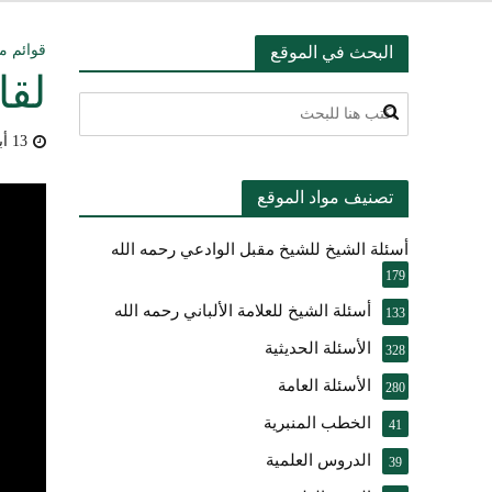
التعليق على ميثا
قوائم م
البحث في الموقع
لقا
أسئلة عبدالله ال
13 أبريل، 2018
بيان بشأن حادث ني
تصنيف مواد الموقع
حقيقة موقف الشيخ 
أسئلة الشيخ للشيخ مقبل الوادعي رحمه الله
شرح الضوابط الفق
179
تعقيب على مقال ال
أسئلة الشيخ للعلامة الألباني رحمه الله
133
الأسئلة الحديثية
النصيحة والتبيان 
328
الأسئلة العامة
280
الخطب المنبرية
41
الدروس العلمية
39