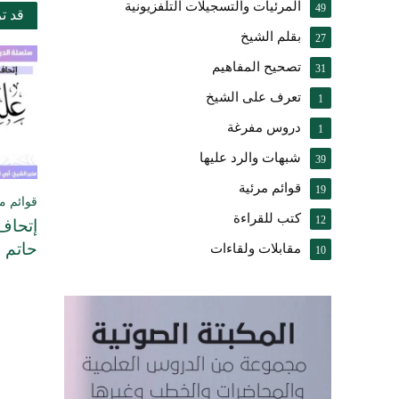
المرئيات والتسجيلات التلفزيونية
49
قد ت
بقلم الشيخ
27
تصحيح المفاهيم
31
تعرف على الشيخ
1
دروس مفرغة
1
شبهات والرد عليها
39
قوائم مرئية
19
قوائم م
كتب للقراءة
12
إتحاف 
حاتم
مقابلات ولقاءات
10