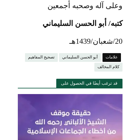
وعلى آله وصحبه أجمعين
كتبه/ أبو الحسن السليماني
20/شعبان/1439هـ
علامات
أبو الحسن السليماني
تصحيح المفاهيم
كلام المخالف
قد ترغب أيضًا في الحصول على