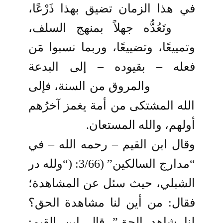
في هذا الزمان تضيق بهذا ذَرْعًا،
وتَعُدُّه جهلاً بمنهج السلف،
وتمييعًا، وتضييعًا، وربما نسبوا مَن
فعله – بقيوده – إلى البدعة
والمروق من السنة، فإلى
الله المشتكى من أمة يغمز آخرُهم
أولهم، والله المستعان.
وقال ابن القيم – رحمه الله – في
“مدارج السالكين” (3/66: (“ولله در
الشبلي، حيث سئل عن المشاهدة؛
فقال: من أين لنا مشاهدة الحق؟
لنا شاهد الحق” قال ابن القيم: