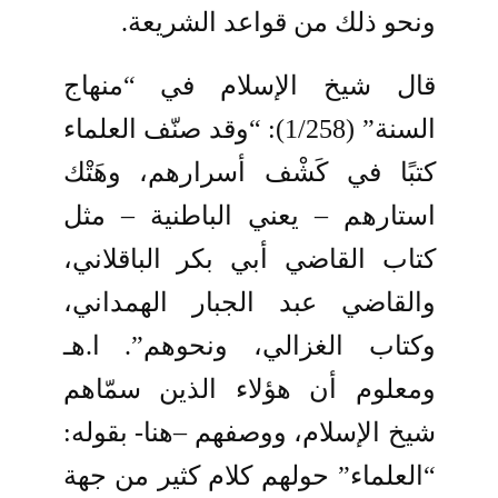
ونحو ذلك من قواعد الشريعة.
قال شيخ الإسلام في “منهاج
السنة” (1/258): “وقد صنّف العلماء
كتبًا في كَشْف أسرارهم، وهَتْك
استارهم – يعني الباطنية – مثل
كتاب القاضي أبي بكر الباقلاني،
والقاضي عبد الجبار الهمداني،
وكتاب الغزالي، ونحوهم”. ا.هـ
ومعلوم أن هؤلاء الذين سمّاهم
شيخ الإسلام، ووصفهم –هنا- بقوله:
“العلماء” حولهم كلام كثير من جهة