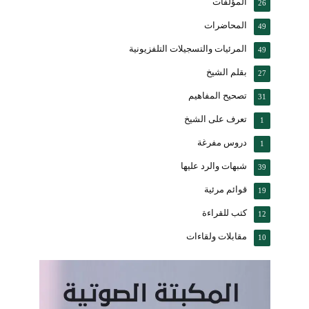
المؤلفات
26
المحاضرات
49
المرئيات والتسجيلات التلفزيونية
49
بقلم الشيخ
27
تصحيح المفاهيم
31
تعرف على الشيخ
1
دروس مفرغة
1
شبهات والرد عليها
39
قوائم مرئية
19
كتب للقراءة
12
مقابلات ولقاءات
10