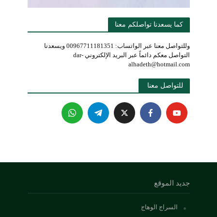
كما يسعدنا تواصلكم معنا
وللتواصل معنا عبر الواتساب: 00967711181351 ويسعدنا
التواصل معكم دائماً عبر البريد الإلكتروني dar-
alhadeth@hotmail.com
للتواصل معنا 
جديد الموقع
السراج الوهاج