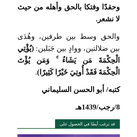
وحقدًا وفتكا بالحق وأهله من حيث
لا نشعر.
والحق وسط بين طرفين، وهُدَى
بين ضلالتين، ووادٍ بين جَبَلين:
(يُؤْتِي
الْحِكْمَةَ مَن يَشَاءُ ۚ وَمَن يُؤْتَ
الْحِكْمَةَ فَقَدْ أُوتِيَ خَيْرًا كَثِيرًا)
.
كتبه/ أبو الحسن السليماني
8/رجب/1439هـ
قد ترغب أيضًا في الحصول على