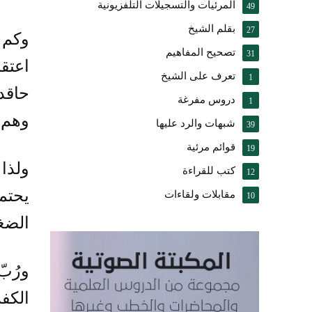
المرئيات والتسجيلات التلفزيونية
49
بقلم الشيخ
27
وكم 
تصحيح المفاهيم
31
اعتق
تعرف على الشيخ
1
حاقد 
دروس مفرغة
1
وهم 
شبهات والرد عليها
39
قوائم مرئية
19
ولذا 
كتب للقراءة
12
يحتم
مقابلات ولقاءات
10
الضغا
ورُب
الكفر