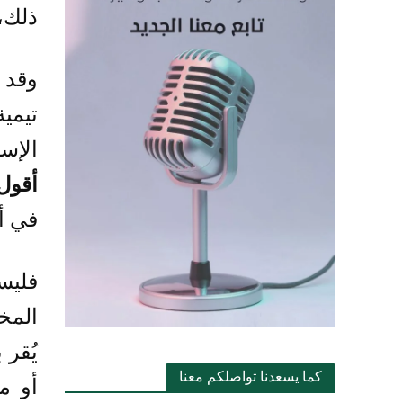
ذلك، 
وقد 
تيمية
الإس
أقول،
في أ
فليس
المخا
يُقر 
كما يسعدنا تواصلكم معنا
أو م