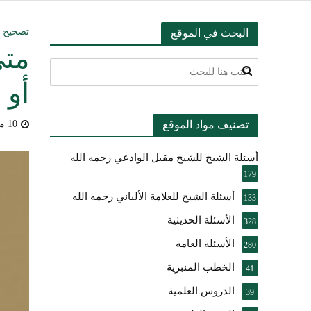
التعليق على ميثا
تصحيح ا
البحث في الموقع
متى
أسئلة عبدالله ال
أو 
بيان بشأن حادث ني
تصنيف مواد الموقع
10 مايو، 2018
حقيقة موقف الشيخ 
أسئلة الشيخ للشيخ مقبل الوادعي رحمه الله
شرح الضوابط الفق
179
تعقيب على مقال ال
أسئلة الشيخ للعلامة الألباني رحمه الله
133
الأسئلة الحديثية
النصيحة والتبيان 
328
الأسئلة العامة
280
الخطب المنبرية
41
الدروس العلمية
39