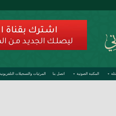
ئلة
المكتبة الصوتية
اتصل بنا
المرئيات والتسجيلات التلفزيونية
ح الأفهام
تحذير مشاهير العلماء من فوضى التبديع والتصنيف
السليماني على مؤاخذات عبدالمالك رمضاني كامل