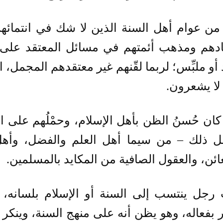
من عوام أهل السنة الذين لا شك في انتمائهم
ادهم ومذهب أئمتهم في مسائل المعتقد على ا
أو ملبِّس؛ لربما لقّنهم غير معتقدهم المجمل، 
لا يشعرون.
كان حُسنُ الظن بأهل الإسلام، وحمْلُهم على ال
ل ذلك – من سيما أهل العلم والفضل، وأهل
ئن، والعقول الصافية من المكايد بالمسلمين.
ّ رجل ينتسب إلى السنة أو الإسلام بلسانه، 
 بفعاله، وهو يظن أنه على منهج السنة، وينكر 