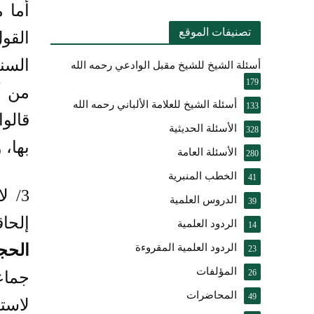
أما 
تصنيفات الموقع
القو
السني
أسئلة الشيخ للشيخ مقبل الوادعي رحمه الله
179
من أ
أسئلة الشيخ للعلامة الألباني رحمه الله
133
قالو
الأسئلة الحديثية
328
بها، 
الأسئلة العامة
280
الخطب المنبرية
41
3/ 
الدروس العلمية
39
إلحا
الردود العلمية
14
الحج
الردود العلمية المقروءة
23
المؤلفات
26
جماع
المحاضرات
49
لاستي