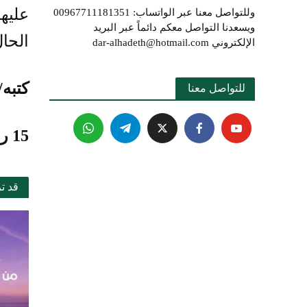
عليهم
وللتواصل معنا عبر الواتساب: 00967711181351
ويسعدنا التواصل معكم دائماً عبر البريد
الحال
الإلكتروني dar-alhadeth@hotmail.com
كتبه/
للتواصل معنا 
15 رجب 1439هـ
قد ت