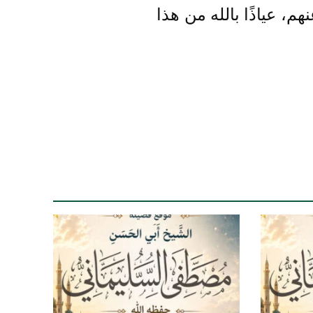
م، عياذًا بالله من هذا