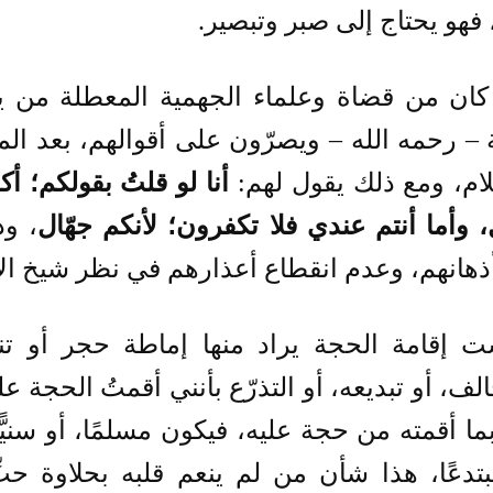
فهو يحتاج إلى صبر وتبصير.
كان من قضاة وعلماء الجهمية المعطلة من ين
 – رحمه الله – ويصرّون على أقوالهم، بعد ال
لام، ومع ذلك يقول لهم:
أنا لو قلتُ بقولكم؛ أك
 وأما أنتم عندي فلا تكفرون؛ لأنكم جهّال
، وذ
ذهانهم، وعدم انقطاع أعذارهم في نظر شيخ الإ
ت إقامة الحجة يراد منها إماطة حجر أو ت
لف، أو تبديعه، أو التذرّع بأنني أقمتُ الحجة عل
بما أقمته من حجة عليه، فيكون مسلمًا، أو سنيًّا
بتدعًا، هذا شأن من لم ينعم قلبه بحلاوة ح