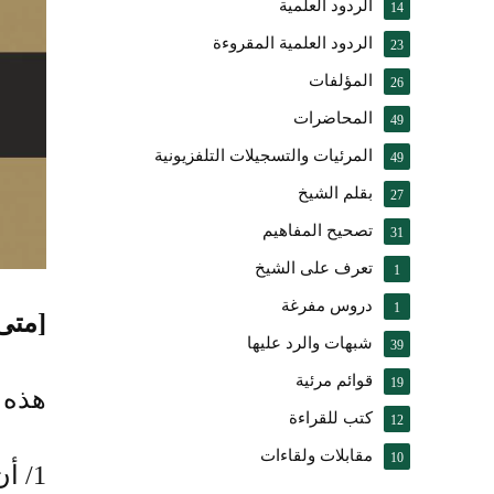
الردود العلمية
14
الردود العلمية المقروءة
23
المؤلفات
26
المحاضرات
49
المرئيات والتسجيلات التلفزيونية
49
بقلم الشيخ
27
تصحيح المفاهيم
31
تعرف على الشيخ
1
دروس مفرغة
1
[متى 
شبهات والرد عليها
39
قوائم مرئية
19
هذه ا
كتب للقراءة
12
مقابلات ولقاءات
10
1/ أ