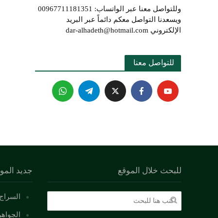
وللتواصل معنا عبر الواتساب: 00967711181351
ويسعدنا التواصل معكم دائماً عبر البريد
الإلكتروني dar-alhadeth@hotmail.com
للتواصل معنا 
للبحث خلال الموقع
جديد المو
السراج 
الجواهر