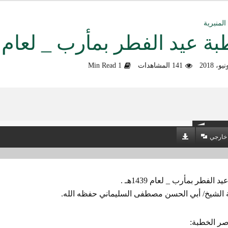
ق العمل الدعوي بين علماء ودعاة اليمن (صوت)
لمنبرية
 عيد الفطر بمأرب _ لعام 1439هـ .
سليماني الحديثية للشيخ المحدث أبي الحسن السليماني
141 المشاهدات
1 Min Read
وزلندا الإرهابي
الألباني رحمه الله من أخطاء الجماعات الإسلامية
هية في التعامل مع المخالف – صوت
خارجي
دكتور صادق بن محمد البيضاني حول فَهْمِهِ كلامي عن تنظيم القاعدة
لأهل السودان
 الفطر بمأرب _ لعام 1439هـ .
 الشيخ/ أبي الحسن مصطفى السليماني حفظه الله.
صر الخطبة: