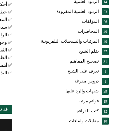
الردود العلمية
14
✅ أحكام
الردود العلمية المقروءة
✅ خطور
23
✅ المعا
المؤلفات
26
✅ سبب 
المحاضرات
49
✅ الراف
المرئيات والتسجيلات التلفزيونية
49
✅ وجوب
✅ الثقة
بقلم الشيخ
27
✅ الظل
تصحيح المفاهيم
31
✅ أهمية
تعرف على الشيخ
1
✅ التذ
دروس مفرغة
1
شبهات والرد عليها
39
قوائم مرئية
19
قد ت
كتب للقراءة
12
مقابلات ولقاءات
10