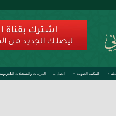
ئلة
المكتبة الصوتية
اتصل بنا
المرئيات والتسجيلات التلفزيونية
ح الأفهام
تحذير مشاهير العلماء من فوضى التبديع والتصنيف
السليماني على مؤاخذات عبدالمالك رمضاني كامل