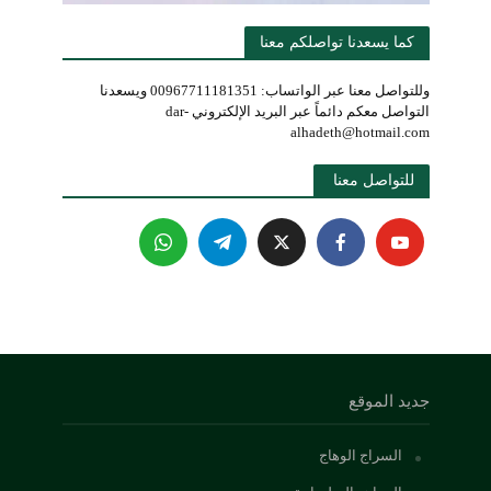
كما يسعدنا تواصلكم معنا
وللتواصل معنا عبر الواتساب: 00967711181351 ويسعدنا
التواصل معكم دائماً عبر البريد الإلكتروني dar-
alhadeth@hotmail.com
للتواصل معنا 
جديد الموقع
السراج الوهاج