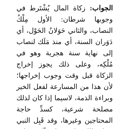
الجواب:
زكاة المال يُشْتَرط في
وجوبها شرطان: الأول مِلْكُ
النصاب، والثاني حَوَلانُ الحَوْل، أي
دَوَران السنة، أي منذ مَلَك لنصاب
إلى نهاية سنة هجرية وهو في
مُلْكِه، وعلى ذلك يجوز إخراج
الزكاة قبل وقت وجوب إخراجها؛
لأن هذا من المسارعة لفعل الخير
وبراءة الذمة، لاسيما إذا كان لذلك
مصلحة شرعية، كسدِّ حاجة
المحتاجين وغيرها، وقد قَبِل النبي