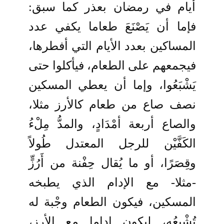
أيام في رمضان بعذر كما سبق:
فإما أن يَصْنَعَ طعاما يكفي عدد
المساكين بعدد الأيام التي أفطرها،
فيجمعهم على الطعام، فيأكلوا حتى
يَشْبَعُوا، وإما أن يعطي المسكين
نصف صاع من طعام كالأرز مثلا،
والصاع أربعة أمْدَادٍ، والمدُّ مِلْءُ
الكَفَّيْن للرجل المعتدل طُولاً
وقِصَرًا، أو ما يُقال حِفْنة من أَرُزٍّ
-مثلا- مع الإدام الذي يطبخه
المسكين، فيكون الطعام وجْبة له
تُشْبِعُه، ليكون إداما مع الأرز،