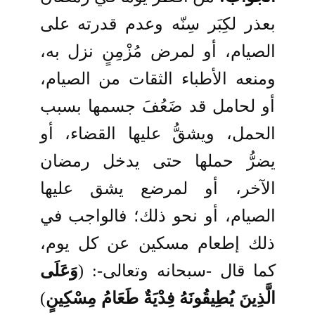
بعذر لكِبَر سِنّه وعدم قدرته على
الصيام، أو لمرض مُزْمِنٍ نزل به،
ومنعه الأطباء الثقات من الصيام،
أو لحامل قد ضَعُفَ جسمها بسبب
الحمل، ويشقُّ عليها القضاء، أو
يضرُّ حملها حتى يدخل رمضان
الآخر، أو لمرضع يشق عليها
الصيام، أو نحو ذلك؛ فالواجب في
ذلك إطعام مسكين عن كل يوم،
كما قال -سبحانه وتعالى-: (
وَعَلَى
الَّذِينَ يُطِيقُونَهُ فِدْيَةٌ طَعَامُ مِسْكِينٍ
)