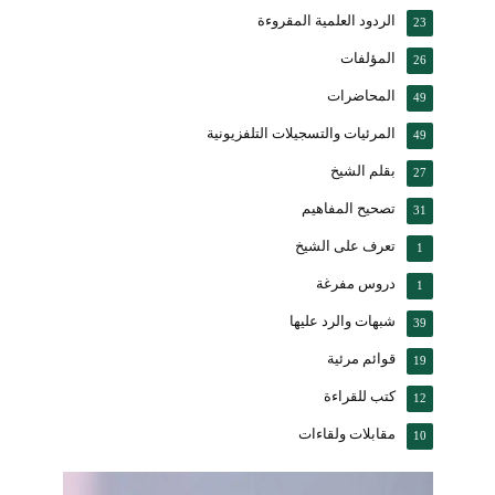
الردود العلمية المقروءة
23
المؤلفات
26
المحاضرات
49
المرئيات والتسجيلات التلفزيونية
49
بقلم الشيخ
27
تصحيح المفاهيم
31
تعرف على الشيخ
1
دروس مفرغة
1
شبهات والرد عليها
39
قوائم مرئية
19
كتب للقراءة
12
مقابلات ولقاءات
10