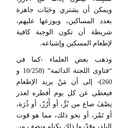
ويمكن أن يشتري وجَبَات جاهزة
بعدد المساكين، ويوزعها عليهم،
شريطة أن تكون الوجبة كافية
لإطعام المسكين وإشباعه.
وذهب بعض العلماء -كما في
“فتاوى اللجنة الدائمة” (10/258 و
260)- إلى أن مَنْ يريد الإطعام
فيعطي عن كل يوم أفطره لعذر
نِصْفَ صاع من بُرٍّ، أو أَرُزّ، أو ذُرَة،
أو تَمْر، أو نحو ذلك، مما هو قوت
البلد، وقدّروا ذلك بكيلو ونصف من