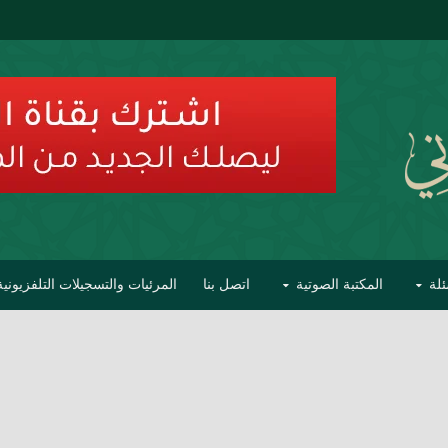
ئلة
المكتبة الصوتية
اتصل بنا
المرئيات والتسجيلات التلفزيونية
ح الأفهام
تحذير مشاهير العلماء من فوضى التبديع والتصنيف
السليماني على مؤاخذات عبدالمالك رمضاني كامل