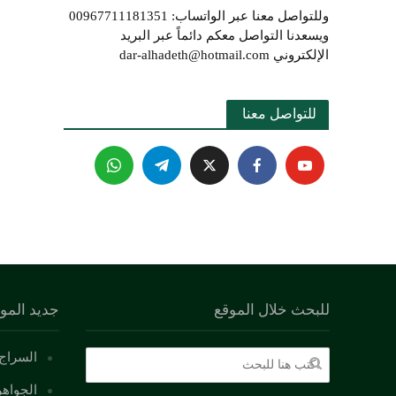
وللتواصل معنا عبر الواتساب: 00967711181351
ويسعدنا التواصل معكم دائماً عبر البريد
الإلكتروني dar-alhadeth@hotmail.com
للتواصل معنا 
للبحث خلال الموقع
جديد المو
السراج 
الجواهر