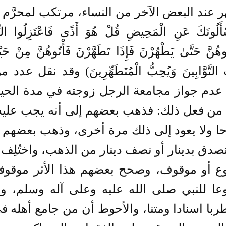
 عند البعض الآخر من النساء، مرتكب لمحرَّم 
ْأَلُونَكَ عَنِ الْمَحِيضِ قُلْ هُوَ أَذًى فَاعْتَزِلُوا ال
ُوهُنَّ حَتَّىٰ يَطْهُرْنَ فَإِذَا تَطَهَّرْنَ فَأْتُوهُنَّ مِنْ حَيْث
ُ التَّوَّابِينَ وَيُحِبُّ الْمُتَطَهِّرِينَ) وقد نقل 
عدم جواز مجامعة الرجل زوجته في مدة الحيض
من فعل ذلك: فذهب بعضهم إلى أنه يجب عليه أ
ا ولا يعود إلى ذلك مرة أخرى، وذهب بعضهم إلى
تصدق بدينار أو نصف دينار من الذهب، واختُلِف
ع أو موقوف، وصحح بعضهم هذا الأثر موقوف
عا للنبي صلى الله عليه وعلى آله وسلم، 
با اسنادا ومتنا، والأحوط أن من جامع أهله 