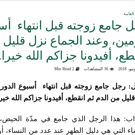
ق العمل الدعوي بين علماء ودعاة اليمن (صوت)
العامة
 جامع زوجته قبل انتهاء أس
سليماني الحديثية للشيخ المحدث أبي الحسن السليماني
مين، وعند الجماع نزل قليل 
وزلندا الإرهابي
طع، أفيدونا جزاكم الله خيرا.
الألباني رحمه الله من أخطاء الجماعات الإسلامية
هية في التعامل مع المخالف – صوت
36 المشاهدات
2 Min Read
دكتور صادق بن محمد البيضاني حول فَهْمِهِ كلامي عن تنظيم القاعدة
: رجل جامع زوجته قبل انتهاء أسبوع الدورة
لأهل السودان
ليل من الدم ثم انقطع، أفيدونا جزاكم الله خيرا
اب: هذا الرجل الذي جامع في مدّة الحيض،
اء التي هي دليل الطهر عند عدد من النساء، أ