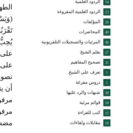
الردود العلمية
14
الطهر
الردود العلمية المقروءة
23
(وَيَس
المؤلفات
26
تَقْرَب
المحاضرات
49
يُحِبّ
المرئيات والتسجيلات التلفزيونية
49
بقلم الشيخ
على 
27
تصحيح المفاهيم
31
على 
تعرف على الشيخ
1
نصوح
دروس مفرغة
1
أن ي
شبهات والرد عليها
39
مرفو
قوائم مرئية
19
مرفو
كتب للقراءة
12
مضطر
مقابلات ولقاءات
10