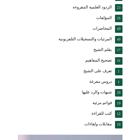
الردود العلمية المقروءة
23
المؤلفات
26
المحاضرات
49
المرئيات والتسجيلات التلفزيونية
49
بقلم الشيخ
27
تصحيح المفاهيم
31
تعرف على الشيخ
1
دروس مفرغة
1
شبهات والرد عليها
39
قوائم مرئية
19
كتب للقراءة
12
مقابلات ولقاءات
10