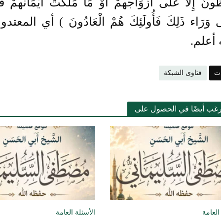
ُونَ إِلَّا عَلَى أَزْوَاجهمْ أَوْ مَا مَلَكَتْ أَيْمَانهمْ فَإِ
غَى وَرَاء ذَلِكَ فَأُولَئِكَ هُمْ الْعَادُونَ ) أي ا
 أعلم.
ات
فتاوى الشبكة
رغب أيضًا في الحصول على
العامة
الأسئلة العامة