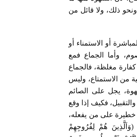
ونحو ذلك، ولا قائل من
مباشرة أو الاستمناء أو
م، وأما الجماع فمع
كفارة مغلظة، فالجماع
ة من الاستمتاع، وليس
شهوة، يجل على الصائم
والتقبيل، فكيف إذا وقع
ر خطيرة على من يفعله،
ِينَ هُمْ لِفُرُوجِهِمْ