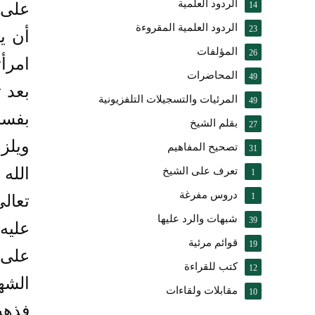
الردود العلمية
14
على 
الردود العلمية المقروءة
23
أن ي
المؤلفات
26
امرأ
المحاضرات
49
بعد 
المرئيات والتسجيلات التلفزيونية
49
بفسا
بقلم الشيخ
27
ويلز
تصحيح المفاهيم
31
الله
تعرف على الشيخ
1
دروس مفرغة
1
تعالى،
شبهات والرد عليها
39
عليه
قوائم مرئية
19
على 
كتب للقراءة
12
الشه
مقابلات ولقاءات
10
فذهب 