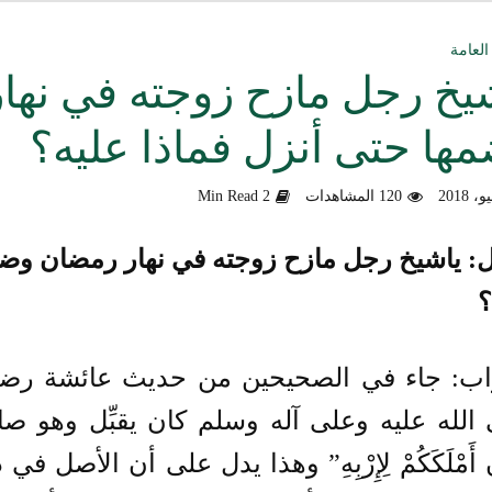
ق العمل الدعوي بين علماء ودعاة اليمن (صوت)
العامة
يخ رجل مازح زوجته في نها
سليماني الحديثية للشيخ المحدث أبي الحسن السليماني
ها حتى أنزل فماذا عليه؟
وزلندا الإرهابي
120 المشاهدات
2 Min Read
الألباني رحمه الله من أخطاء الجماعات الإسلامية
هية في التعامل مع المخالف – صوت
: ياشيخ رجل مازح زوجته في نهار رمضان وضمه
؟
دكتور صادق بن محمد البيضاني حول فَهْمِهِ كلامي عن تنظيم القاعدة
لأهل السودان
اب: جاء في الصحيحين من حديث عائشة رضي ا
الله عليه وعلى آله وسلم كان يقبِّل وهو صا
أَمْلَكَكُمْ لِإِرْبِهِ” وهذا يدل على أن الأصل