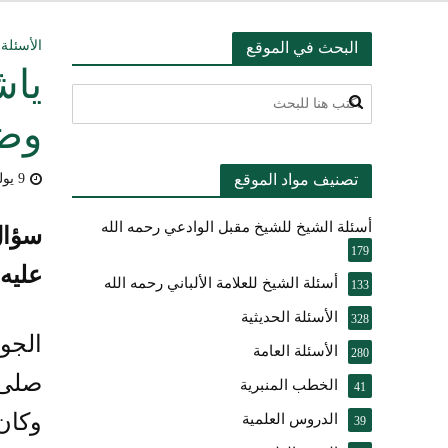
التعليق على ميثا
الأسئلة 
البحث في الموقع
ياش
أسئلة عبدالله ال
وضم
بيان بشأن حادث ني
تصنيف مواد الموقع
9 يوليو، 2018
حقيقة موقف الشيخ 
أسئلة الشيخ للشيخ مقبل الوادعي رحمه الله
شرح الضوابط الفق
سؤال
179
عليه
تعقيب على مقال ال
أسئلة الشيخ للعلامة الألباني رحمه الله
133
الأسئلة الحديثية
النصيحة والتبيان 
328
الجو
الأسئلة العامة
280
صلى 
الخطب المنبرية
41
وكان 
الدروس العلمية
39