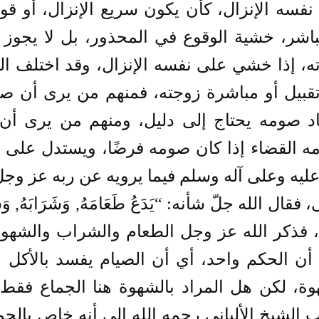
نفسه الإنزال، كأن يكون سريع الإنزال، أو قوي
باشر، خشية الوقوع في المحذور، بل لا يجوز 
ته، إذا خشي على نفسه الإنزال، وقد اختلف الع
تقبيل أو مباشرة زوجته، فمنهم من يرى أن ص
د صومه يحتاج إلى دليل، ومنهم من يرى أن 
مه القضاء إذا كان صومه فرضًا، ويستدل على
 عليه وعلى آله وسلم فيما يرويه عن ربه عز و
 فقال الله جلّ شأنه: “يَدَعُ طَعَامَهُ, وَشَرَابَهُ, وَش
، فذكر الله عز وجل الطعام والشراب والشهو
أن الحكم واحد، أي أن الصيام يفسد بالأكل 
وة، لكن هل المراد بالشهوة هنا الجماع فقط، 
الشيخ الألباني رحمه الله إلى أنه خاص بالجما