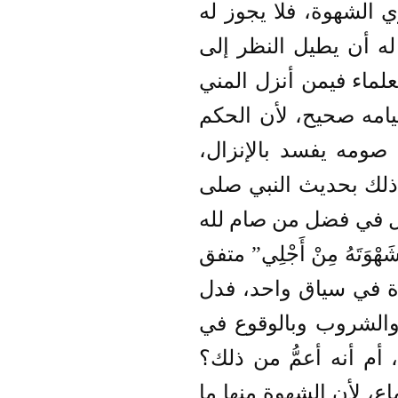
 الشهوة، فلا يجوز له
له أن يطيل النظر إلى
لماء فيمن أنزل المني
يامه صحيح، لأن الحكم
صومه يفسد بالإنزال،
 ذلك بحديث النبي صلى
جل في فضل من صام لله
َهْوَتَهُ مِنْ أَجْلِي” متفق
ة في سياق واحد، فدل
والشروب وبالوقوع في
أم أنه أعمُّ من ذلك؟
ع، لأن الشهوة منها ما