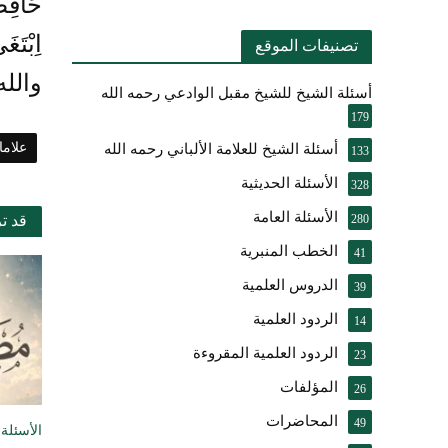
حَافِظ
اِبْتَ
تصنيفات الموقع
والله
أسئلة الشيخ للشيخ مقبل الوادعي رحمه الله
179
علام
أسئلة الشيخ للعلامة الألباني رحمه الله
133
الأسئلة الحديثية
328
الأسئلة العامة
280
قد ت
الخطب المنبرية
41
الدروس العلمية
39
الردود العلمية
14
الردود العلمية المقروءة
23
المؤلفات
26
المحاضرات
49
الأسئلة 