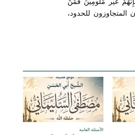
نَّهُمْ غَيْر مَلُومِينَ فَمَنْ
لمعتدون المتجاوزون للحدود،
الأسئلة العامة