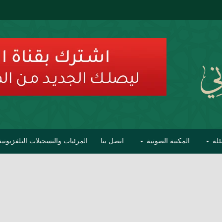
ئلة
المكتبة الصوتية
اتصل بنا
المرئيات والتسجيلات التلفزيونية
ح الأفهام
تحذير مشاهير العلماء من فوضى التبديع والتصنيف
السليماني على مؤاخذات عبدالمالك رمضاني كامل