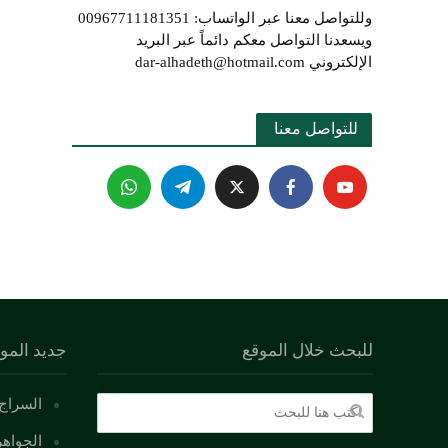
وللتواصل معنا عبر الواتساب: 00967711181351
ويسعدنا التواصل معكم دائماً عبر البريد
الإلكتروني dar-alhadeth@hotmail.com
للتواصل معنا 
للبحث خلال الموقع
جديد المو
السراج 
الجواهر