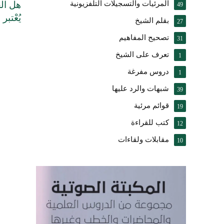
هل الح
المرئيات والتسجيلات التلفزيونية
49
يُعْتبر
بقلم الشيخ
27
تصحيح المفاهيم
31
تعرف على الشيخ
1
دروس مفرغة
1
شبهات والرد عليها
39
قوائم مرئية
19
كتب للقراءة
12
مقابلات ولقاءات
10