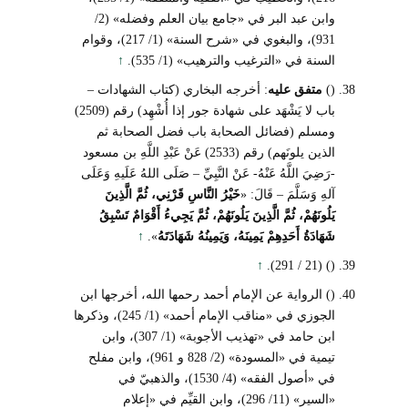
وابن عبد البر في «جامع بيان العلم وفضله» (2/
931)، والبغوي في «شرح السنة» (1/ 217)، وقوام
السنة في «الترغيب والترهيب» (1/ 535).
↑
()
متفق عليه
: أخرجه البخاري (كتاب الشهادات –
باب لا يَشْهَد على شهادة جور إذا أُشْهِد) رقم (2509)
ومسلم (فضائل الصحابة باب فضل الصحابة ثم
الذين يلونَهم) رقم (2533) عَنْ عَبْدِ اللَّهِ بن مسعود
-رَضِيَ اللَّهُ عَنْهُ- عَنْ النَّبِيِّ – صَلَى اللهُ عَلَيهِ وَعَلَى
آلهِ وَسَلَّمَ – قَالَ: «
خَيْرُ النَّاسِ قَرْنِي، ثُمَّ الَّذِينَ
يَلُونَهُمْ، ثُمَّ الَّذِينَ يَلُونَهُمْ، ثُمَّ يَجِيءُ أَقْوَامٌ تَسْبِقُ
شَهَادَةُ أَحَدِهِمْ يَمِينَهُ، وَيَمِينُهُ شَهَادَتَهُ
».
↑
↑
() (21 / 291).
() الرواية عن الإمام أحمد رحمها الله، أخرجها ابن
الجوزي في «مناقب الإمام أحمد» (1/ 245)، وذكرها
ابن حامد في «تهذيب الأجوبة» (1/ 307)، وابن
تيمية في «المسودة» (2/ 828 و 961)، وابن مفلح
في «أصول الفقه» (4/ 1530)، والذهبيّ في
«السير» (11/ 296)، وابن القيِّم في «إعلام