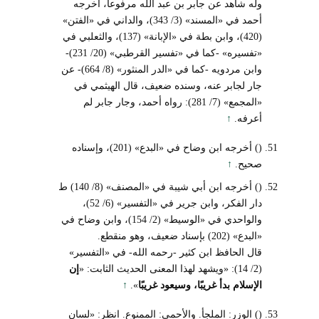
وله شاهد عن جابر بن عبد الله مرفوعا، أخرجه
أحمد في «المسند» (3/ 343)، والداني في «الفتن»
(420)، وابن بطة في «الإبانة» (137)، والثعلبي في
«تفسيره» -كما في «تفسير القرطبي» (20/ 231)-
وابن مردويه -كما في «الدر المنثور» (8/ 664)- عن
جار لجابر عنه، وسنده ضعيف، قال الهيثمي في
«المجمع» (7/ 281): رواه أحمد، وجار جابر لم
أعرفه.
↑
() أخرجه ابن وضاح في «البدع» (201)، وإسناده
صحيح.
↑
() أخرجه ابن أبي شيبة في «المصنف» (8/ 140) ط
دار الفكر، وابن جرير في «التفسير» (6/ 52)،
والواحدي في «الوسيط» (2/ 154)، وابن وضاح في
«البدع» (202) بإسناد ضعيف، وهو منقطع.
قال الحافظ ابن كثير -رحمه الله- في «التفسير»
(2/ 14): «ويشهد لهذا المعنى الحديث الثابت: «
إن
الإسلام بدأ غريبًا، وسيعود غريبًا
».
↑
() الوزر: الملجأ. والأحمى: الممنوع. انظر: «لسان