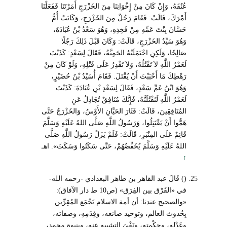
عُنُقَهُ، وَإِنْ كَانَ مِنْ إِخْوَانِنَا مِنَ الخَزْرَجِ أَمَرْتَنَا فَفَعَلْنَا
أَمْرَكَ، قَالَتْ: فَقَامَ رَجُلٌ مِنَ الخَزْرَجِ، وَكَانَتْ أُمُّ
حَسَّانَ بِنْتَ عَمِّهِ مِنْ فَخِذِهِ، وَهُوَ سَعْدُ بْنُ عُبَادَةَ،
وَهُوَ سَيِّدُ الخَزْرَجِ، قَالَتْ: وَكَانَ قَبْلَ ذَلِكَ رَجُلًا
صَالِحًا، وَلَكِنِ احْتَمَلَتْهُ الحَمِيَّةُ، فَقَالَ لِسَعْدٍ: كَذَبْتَ
لَعَمْرُ اللَّهِ لاَ تَقْتُلُهُ، وَلاَ تَقْدِرُ عَلَى قَتْلِهِ، وَلَوْ كَانَ مِنْ
رَهْطِكَ مَا أَحْبَبْتَ أَنْ يُقْتَلَ. فَقَامَ أُسَيْدُ بْنُ حُضَيْرٍ،
وَهُوَ ابْنُ عَمِّ سَعْدٍ، فَقَالَ لِسَعْدِ بْنِ عُبَادَةَ: كَذَبْتَ
لَعَمْرُ اللَّهِ لَنَقْتُلَنَّهُ، فَإِنَّكَ مُنَافِقٌ تُجَادِلُ عَنِ
المُنَافِقِينَ، قَالَتْ: فَثَارَ الحَيَّانِ الأَوْسُ، وَالخَزْرَجُ حَتَّى
هَمُّوا أَنْ يَقْتَتِلُوا، وَرَسُولُ اللَّهِ صَلَّى اللهُ عَلَيْهِ وَسَلَّمَ
قَائِمٌ عَلَى المِنْبَرِ، قَالَتْ: فَلَمْ يَزَلْ رَسُولُ اللَّهِ صَلَّى
اللهُ عَلَيْهِ وَسَلَّمَ يُخَفِّضُهُمْ، حَتَّى سَكَتُوا وَسَكَتَ». اهـ
↑
() قَالَ عبد القاهر بن طاهر البغدادي -رحمه الله-
في «الفَرْق بين الفِرَق» (ص10 ط دار الآفاق):
«والصحيح عندنا: أن أمة الاسلام تَجْمَع المُقِرِّين
بِحُدوث العالم، وتوحيد صانعه، وقِدَمِهِ، وصفاته،
وعَدْلِهِ، وحِكْمته، ونَفْىَ التشبيهِ عنه، وبنبوة محمد،