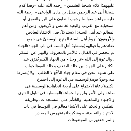
عليهوهذا كلام شيخنا العثيمين – رحمة الله عليه –وهذا كلام
شيخنا أبي عبد الرحمن مقبل بن هادي الوادعي – رحمة الله
عليه-مراعاة ضوابط وجوب التعاون على البر والتقوى أو
استحبابه مع القريب والبعيدالخامس والأربعون: ومن أهم
المعالم عند أهل السنة: الاستدلالُ قبل الاعتقاد
السادس
والأربعون
: لُزومُ أهل السنة المنهج الوسطيَّ في جميع
عقائدهم وأحوالهم(وسَطيةُ أهلِ السنة في باب الجهاد)الجهاد
لم ينحصر في القتال ، فالأمر بالمعروف والنهي عن المنكر
، والدعوة إلى الله -عز وجل- من الجهاد الكبيريُفَرّق عند
الكلام على الجهاد بين حالة الضعف وحالة القوةالجواب
على شبهة: نحن في مقام جهاد الدَّفْع لا الطلب ، ولا يُشترط
فيه وجودُ قوة.(الوسطية في الدعوة إلى اجتماع
الكلمة)دعاة الاجتماع على أربعة اتجاهات(الوسطية في
طاعة ولي الأمر ولزوم الجماعة)الوسطية في تناول الفتوى
والاجتهاد والمذهبية، والحُكْم على المستجدات، وطريقة
التفكير، والحكم على الأشياءمعالم في التوسط في باب
الاجتهاد والتقليدتنبيه وشكرخاتمةفهرس المصادر
والمراجعفهرس الموضوعات