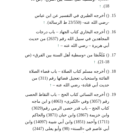
↑
18).
() أخرجه الطبري في التفسير عن ابن عباس
-رضي الله عنه- (23/550 ط الرسالة).
↑
() أخرجه البخاري كتاب الجهاد – باب درجات
المجاهدين في سبيل الله رقم (2637) من حديث
أبي هريرة – رضي الله عنه –
↑
() مُلَخَّصًا من «وسطية أهل السنة بين الفرق» (ص
↑
18-21).
() أخرجه مسلم كتاب الصلاة – باب قضاء الصلاة
الفائتة واستحباب تعجيل قضائها رقم (311) من
حديث أبي قتادة- رضي الله عنه –
↑
() أخرجه النسائي كتاب الحج – باب التقاط الحصى
رقم (3057) وفي «الكبرى» (4063) و ابن ماجه
كتاب الحج – باب قدر حصى الرمي رقم(3029)
وابن خزيمة (2867) وابن حبان (3871) والحاكم
(1711) وأحمد (1851) وابن أبي شيبة (14097) وابن
أبي عاصم في «السنة» (98) وأبو يعلى (2447)