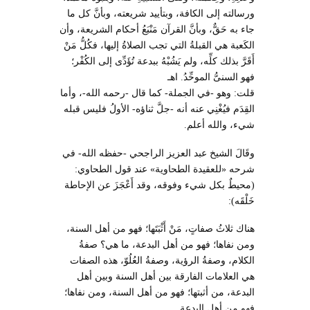
ورسالته إلى الكافة، وبتأييد شريعته، وبأنَّ كل ما
جاء به حَقٌّ، وبأنَّ القرآن مَنْبَعُ أحكام الشريعة، وأن
الكَعبة هي القبلةُ التي تجب الصلاةُ إليها، فكُلُّ مَنْ
أَقَرَّ بذلك كلِّه، ولم يَشُبْهُ ببدعة تُؤَدِّى إلى الكُفْر؛
فهو السنىُّ الموحِّدُ. اهـ
قلت: وهو -في الجملة- كما قال -رحمه الله-، وأما
القِدَم فيُغْنِي عنه أنه -جلَّ ثناؤه- الأولُ فليس قبله
شيء، والله أعلم.
وقَالَ الشيخ عبد العزيز الراجحي -حفظه الله- في
شرحه «للعقيدة الطحاوية» عند قول الطحاوي:
(محيطٌ بكل شيء وفوقه، وقد أَعْجَزَ عن الإحاطة
خَلْقَه):
هناك ثلاثُ صفاتٍ، مَنْ أَثْبَتَها؛ فهو من أهل السنة،
ومن نفاها؛ فهو من أهل البدعة، ما هي؟ صفةُ
الكلام، وصفةُ الرؤية، وصفةُ العُلُوّ، هذه الصفات
هي العلامات الفارقة بين أهل السنة وبين أهل
البدعة، من أثبتها؛ فهو من أهل السنة، ومن نفاها؛
فهو من أهل البدعة.