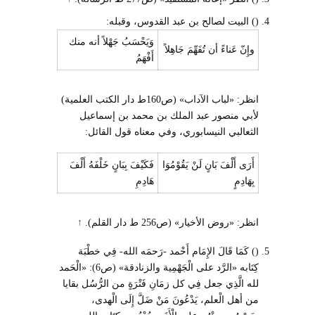
() البيت لصالح بن عبد القدوس، وقبله:
وَيَحْسَبُ جَهْلاً أنه منك
وإِنّ عَناءً أن تُفَهِّمَ جَاهِلاً
أَفْهَمُ
انظر: «لباب الآداب» (ص160ط دار الكتب العلمية)
لأبي منصور عبد الملك بن محمد بن إسماعيل
الثعالبي النيسابوري، وفي معناه قول القائل:
أَرَى أَلْفَ بَانٍ لَنْ يَقُوْمُوَا
فَكَيْفَ بِبَانٍ خَلْفَهُ أَلْفَ
بِهَادِمٍ
هَادِمِ
انظر: «روض الأخيار» (ص256 ط دار القلم).
↑
() كَمَا قَالَ الإِمَام أَحْمد -رَحمَه الله- فِي خطْبَة
كِتَابه «الرَّد على الْجَهْمِية والزنادقة» (ص6): «الْحَمد
لله الَّذِي جعل فِي كل زمَانِ فَتْرَةٍ من الرُّسُل بقايا
من أهل الْعلم، يَدْعُونَ مَنْ ضَلَّ إِلَى الْهدى،