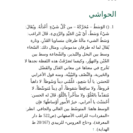
* * *
الحواشي
() الوَسَطُ – مُحَرَّكَةً – من كُلِّ شَيْءٍ: أَعْدَلُهُ. ويُقَالَ:
شَيْءٌ وَسَطٌ، أَيْ بَيْنَ الجَيِّدِ والرَّدِيءِ، قَالَ الراغب:
وَسَطُ الشيء مالَهُ طرفان متساويا القَدْرِ، وتارة
يُقَالَ لما له طرفان مذمومان، ومثال ذلك: السّخاء
وسط بين البخل والتّبذير، والشّجاعة وسط بين
الجُبْن والتهوُّر، وكيفما تَصَرّفَتْ هذه اللفظة نجدها لا
تَخْرج في معناها عن معاني العَدْل والفَضْل
والخَيرية، والنِّصْف والبَيْنِيَّة، ومنه قول الأعرابي
للحسَن: يا أَبا سَعِيدٍ، عَلِّمْني ديناً وَسُوطاً: لا ذاهباً
فَروطاً، ولا ساقِطاً سَقوطاً، أَي دِيناً مُتوسِّطاً، لا
مُتقدِّماً بالغُلُوِّ، ولا متأَخِّراً بالتُّلُوّ، قَالَ له الحسن:
أَحْسَنْتَ يا أَعرابي، خيرُ الأُمورِ أَوْساطُها؛ فإن
الوسط هاهنا: المتوسّط بين الغالي والجافي. انظر:
«المفردات» للراغب الأصفهاني (ص522 ط دار
المعرفة)، و«تاج العروس» للزبيدي (20/167 ط
الهداية).
↑