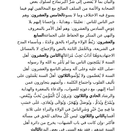
والبيان بما لا يُفضي إلى شرٍّ أكبرنماذج لسلوك بعض
الصحابة والأئمة من السلف الصالح مع المخالفين لهم فيما
يسوغ فيه الاختلاف وما لا يسوغ
الخامس والعشرون
: وهم
خير الناس للناس : تعليمًا ، وهدايةً ، وإحسانا إليهم بلا
عِوَضٍ.السادس والعشرون: وهم أهل الأمر بالمعروف
والنهي عن المنكر مع الحفاظ على الجماعة
السابع
والعشرون
: رَبْطُ الولاء والبراء بالحق وَحْدَهُ ، وبأسماء المدح
في الشريعة، وبالجُمَل الثابتة بالنص والإجماع، لا بالمسائل
الاجتهاديةوَهُنَا آدَابٌ تَجِبُ مُرَاعَاتُهَا
الثامن والعشرون
: أهل
السنة لا يَمْتَحِنون الناس بما لم يَأْمُر به الله ولا رسوله
-صلى الله عليه وعلى آله وسلم-التاسع والعشرون: أهل
السنة لا يُعَصِّمون ولا يُؤَثِّمون
الثلاثون
: أهلُ السنة يَعْمَلون على
تأليف القلوب واجتماع الكلمة ، وأئمتهم يتجاوزون عمن
أساء إليهم، مع دعوتِهِ للصواب، والدعاءِ بالمغفرة والهداية
والرشاد.
الحادي والثلاثون
: وَيَروْنَ أَنَّ الْمُؤْمِنَ يُحَبُّ ويُبْغَض،
ويُمْدَحُ ويُذَمُّ ، ويُوصَلُ وَيُهْجَرُ، وَيُوَالَى وَيُعَادَى، عَلَى حَسَبِ
مَا فِيهِ مِنْ خَيْرٍ وَشَرٍالناسُ في الولاءِ والبراءِ على ثلاثةِ
أقسامٍ
الثاني والثلاثون
: ليس كُلُّ مخالف للحق في مسألة
فأكثر -وإن كانت في باب الشبهات- يخرج من دائرة أهل
السنة عندهم ، فقد يقع السني في بعض البدع
الثالث