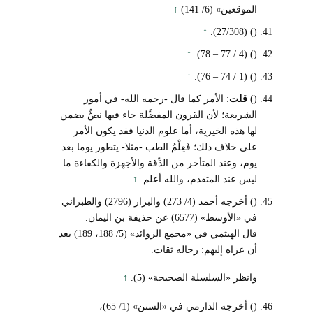
الموقعين» (6/ 141)
↑
↑
() (27/308).
↑
() (4 / 77 – 78).
↑
() (1 / 74 – 76).
()
قلت
: الأمر كما قال -رحمه الله- في أمور
الشريعة؛ لأن القرون المفضَّلة جاء فيها نصٌّ يضمن
لها هذه الخيرية، أما علوم الدنيا فقد يكون الأمر
على خلاف ذلك؛ فَعِلْمُ الطب -مثلا- يتطور يوما بعد
يوم، وعند المتأخر من الدِّقة والأجهزة والكفاءة ما
ليس عند المتقدم، والله أعلم.
↑
() أخرجه أحمد (4/ 273) والبزار (2796) والطبراني
في «الأوسط» (6577) عن حذيفة بن اليمان.
قال الهيثمي في «مجمع الزوائد» (5/ 188، 189) بعد
أن عزاه إليهم: رجاله ثقات.
وانظر «السلسلة الصحيحة» (5).
↑
() أخرجه الدارمي في «السنن» (1/ 65)،