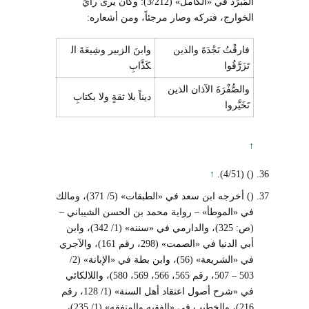
المُبَرِّدُ في «الكامل» (3/212): وكان يرى رأيَ
الخوارج، فتركه وصار مرجئاً، ومن أشعاره:
فارقْتُ نَجْدَةَ والذين
وابنَ الزبير وشِيعَةَ ال
تَزَرَّقُوا
كَذَّابِ
والصُّفْرَةَ الآذان الذين
ديناً بلا ثقةٍ ولا بكتابِ
تَخَيَّروا
↑
↑
() (4/51).
() أخرجه ابن سعد في «الطبقات» (5/ 371)، ومالك
في «الموطأ» – رواية محمد بن الحسن الشيباني –
(ص: 325)، والدارمي في «سننه» (1/ 342)، وابن
أبي الدنيا في «الصمت» (298، رقم 161)، والآجري
في «الشريعة» (56)، وابن بطة في «الإبانة» (2/
503 – 507، رقم 565، 566، 569، 580)، واللالكائي
في «شرح أصول اعتقاد أهل السنة» (1/ 128، رقم
216)، والخطيب في «الفقيه والمتفقه» (1/ 235)،