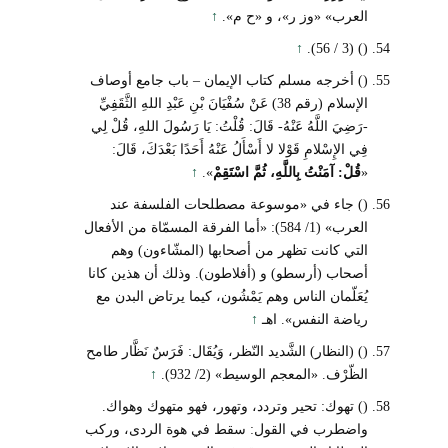
العرب» «وز ر»، و «ح م».
↑
↑
() (3 / 56).
() أخرجه مسلم كتاب الإيمان – باب جامع أوصاف
الإسلام (رقم 38) عَنْ سُفْيَانَ بْنِ عَبْدِ اللهِ الثَّقَفِيِّ
-رَضِيَ اللَّهُ عَنْهُ- قَالَ: قُلْتُ: يَا رَسُولَ اللهِ، قُلْ لِي
فِي الإِسْلامِ قَوْلا لا أَسْأَلُ عَنْهُ أَحَدًا بَعْدَكَ، قَالَ:
«
قُلْ: آمَنْتُ بِاللَّهِ، ثُمَّ اسْتَقِمْ
».
↑
() جاء في «موسوعة مصطلحات الفلسفة عند
العرب» (1/ 584): «أما الفرقة المسمّاة من الأفعال
التي كانت تظهر من أصحابها (المشّاءون) وهم
أصحاب (أرسطو) و (أفلاطون). وذلك أن هذين كانا
يُعَلّمان الناس وهم يَمْشُون، كيما يرتاض البدن مع
رياضة النفس». اهـ
↑
() (النظار) الشَّديد النّظر، وَيُقَال: فَرَسٌ نَظَّار طامح
الظّرْف. «المعجم الوسيط» (2/ 932).
↑
() تهوك: تحير وتردد، وتهور، فهو متهوك وهواك.
واضطرب في القول: سقط في هوة الردى، وركب