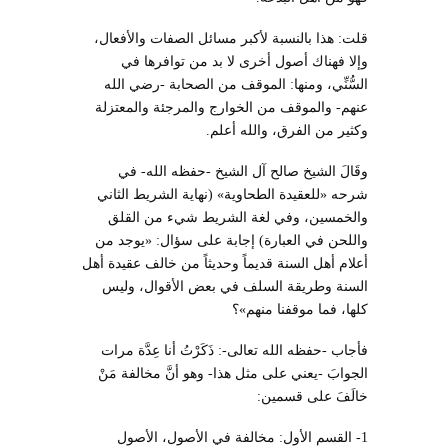
قلت: هذا بالنسبة لأكبر مسائل الصفات والأفعال،
وإلا فهناك أصول أخرى لا بد من توافرها في
السُّنِّي، ومنها: الموقف من الصحابة -رضي الله
عنهم- والموقف من الخوارج والمرجئة والمعتزلة
وكثير من الفرق، والله أعلم.
وقَالَ الشيخ صالح آل الشيخ -حفظه الله- في
شرحه «للعقيدة الطحاوية» (نهاية الشريط الثاني
والخمسين، وفي لغة الشريط شيء من القلق
واللحن في العبارة) إجابة على سؤال: «يوجد من
أعلام أهل السنة قديماً وحديثاً من خالف عقيدة أهل
السنة وطريقة السلف في بعض الأقوال، وليس
كلها، فما موقفنا منهم»؟
فأجاب -حفظه الله تعالى-: ذَكَرْتُ أنا عِدَّة مرات
الجوابَ -يعني على مثل هذا- وهو أنَّ مخالفة مَنْ
خالَفَ على قسمين:
1- القسم الأول: مخالفة في الأصول، الأصول