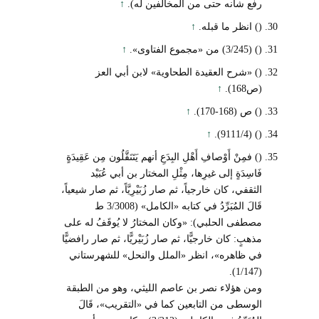
رفع شأنه حتى من المخالفين له).
↑
() انظر ما قبله.
↑
() (3/245) من «مجموع الفتاوى».
↑
() «شرح العقيدة الطحاوية» لابن أبي العز
(ص168).
↑
() ص (168-170).
↑
↑
() (9111/4).
() فمِنْ أَوْصافِ أَهْلِ البِدَعِ أنهم يَتَنَقَّلُون مِن عَقِيدَةٍ
فَاسِدَةٍ إلى غيرِها، مِثْلِ المختار بن أبي عُبَيْد
الثقفي، كان خارجياً، ثم صار زُبَيْرِيَّاً، ثم صار شيعياً،
قَالَ المُبَرِّدُ في كتابه «الكامل» (3/3008 ط
مصطفى الحلبي): «وكان المختارُ لا يُوقَفُ له على
مذهبٍ: كان خارجيًّا، ثم صار زُبَيْريًّا، ثم صار رافضيًّا
في ظاهره»، انظر «الملل والنحل» للشهرستاني
(1/147).
ومن هؤلاء نصر بن عاصم الليثي، وهو من الطبقة
الوسطى من التابعين كما في «التقريب»، قَالَ