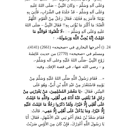
وَعَلَى آلهِ وَسَلَّمَ – وَكَانَ النَّبِيُّ – صَلَى اللهُ عَلَيهِ
وَعَلَى آلهِ وَسَلَّمَ – قَدْ جَلَدَهُ فِي الشَّرَابِ، فَأُتِيَ بِهِ
يَوْمًا؛ فَأَمَرَ بِهِ فَجُلِدَ، فَقَالَ رَجُلٌ مِنْ الْقَوْمِ: اللَّهُمَّ
الْعَنْهُ؛ مَا أَكْثَرَ مَا يُؤْتَى بِهِ!! فَقَالَ النَّبِيُّ – صَلَى اللهُ
عَلَيهِ وَعَلَى آلهِ وَسَلَّمَ – : «
لَا تَلْعَنُوهُ؛ فَوَاللَّهِ مَا
عَلِمْتُ إِنَّهُ يُحِبُّ اللَّهَ وَرَسُولَهُ
».
↑
() أخرجها البخاري في «صحيحه» (2661) (4141)،
ومسلم في «صحيحه» (2770) من حديث عَائِشَةَ
زَوْجِ النَّبِيِّ -صَلَّى اللهُ عَلَيْهِ وعلى آله وَسَلَّمَ-،
و – رضي الله عنها-، في قصة الإفك، وفيه:
«… فَقَامَ رَسُولُ اللَّهِ صَلَّى اللهُ عَلَيْهِ وَسَلَّمَ مِنْ
يَوْمِهِ فَاسْتَعْذَرَ مِنْ عَبْدِ اللَّهِ بْنِ أُبَيٍّ، وَهُوَ عَلَى
المِنْبَرِ، فَقَالَ: «
يَا مَعْشَرَ المُسْلِمِينَ، مَنْ يَعْذِرُنِي مِنْ
رَجُلٍ قَدْ بَلَغَنِي عَنْهُ أَذَاهُ فِي أَهْلِي، وَاللَّهِ مَا عَلِمْتُ
عَلَى أَهْلِي إِلَّا خَيْرًا، وَلَقَدْ ذَكَرُوا رَجُلًا مَا عَلِمْتُ عَلَيْهِ
إِلَّا خَيْرًا، وَمَا يَدْخُلُ عَلَى أَهْلِي إِلَّا مَعِي
». قَالَتْ:
فَقَامَ سَعْدُ بْنُ مُعَاذٍ أَخُو بَنِي عَبْدِ الأَشْهَلِ، فَقَالَ: أَنَا
يَا رَسُولَ اللَّهِ أَعْذِرُكَ، فَإِنْ كَانَ مِنَ الأَوْسِ ضَرَبْتُ