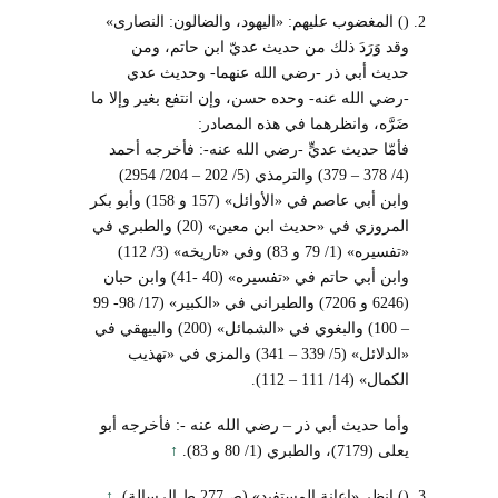
() المغضوب عليهم: «اليهود، والضالون: النصارى»
وقد وَرَدَ ذلك من حديث عديّ ابن حاتم، ومن
حديث أبي ذر -رضي الله عنهما- وحديث عدي
-رضي الله عنه- وحده حسن، وإن انتفع بغير وإلا ما
ضَرَّه، وانظرهما في هذه المصادر:
فأمّا حديث عديٍّ -رضي الله عنه-: فأخرجه أحمد
(4/ 378 – 379) والترمذي (5/ 202 – 204/ 2954)
وابن أبي عاصم في «الأوائل» (157 و 158) وأبو بكر
المروزي في «حديث ابن معين» (20) والطبري في
«تفسيره» (1/ 79 و 83) وفي «تاريخه» (3/ 112)
وابن أبي حاتم في «تفسيره» (40 -41) وابن حبان
(6246 و 7206) والطبراني في «الكبير» (17/ 98- 99
– 100) والبغوي في «الشمائل» (200) والبيهقي في
«الدلائل» (5/ 339 – 341) والمزي في «تهذيب
الكمال» (14/ 111 – 112).
وأما حديث أبي ذر – رضي الله عنه -: فأخرجه أبو
يعلى (7179)، والطبري (1/ 80 و 83).
↑
() انظر «إعانة المستفيد» (ص277 ط الرسالة).
↑