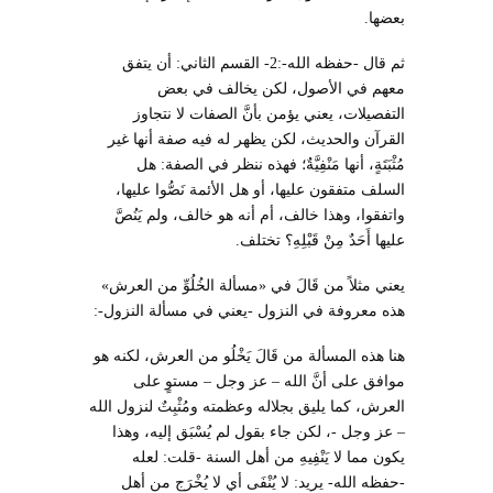
بعضها.
ثم قال -حفظه الله-:2- القسم الثاني: أن يتفق
معهم في الأصول، لكن يخالف في بعض
التفصيلات، يعني يؤمن بأنَّ الصفات لا نتجاوز
القرآن والحديث، لكن يظهر له فيه صفة أنها غير
مُثْبَتَةٍ، أنها مَنْفِيَّةٌ؛ فهذه ننظر في الصفة: هل
السلف متفقون عليها، أو هل الأئمة نَصُّوا عليها،
واتفقوا، وهذا خالف، أم أنه هو خالف، ولم يَنُصَّ
عليها أَحَدٌ مِنْ قَبْلِهِ؟ تختلف.
يعني مثلاً من قَالَ في «مسألة الخُلُوِّ من العرش»
هذه معروفة في النزول -يعني في مسألة النزول-:
هنا هذه المسألة من قَالَ يَخْلُو من العرش، لكنه هو
موافق على أنَّ الله – عز وجل – مستوٍ على
العرش، كما يليق بجلاله وعظمته ومُثْبِتٌ لنزول الله
– عز وجل -، لكن جاء بقول لم يُسْبَق إليه، وهذا
يكون مما لا يَنْفِيهِ من أهل السنة -قلت: لعله
-حفظه الله- يريد: لا يُنْفَى أي لا يُخْرَج من أهل