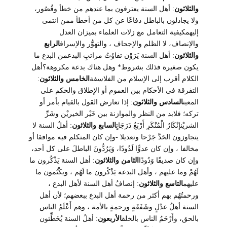
والثلاثون
: أهل السنة يعترفون بما عندهم من خطأ وقُصُور،
ولا يجادلون بالباطل دفاعًا عن كل من أخطأ ممن انتمى
إليهمكيفية التعامل مع زلات العلماء بميزان العدل
والإنصاف، لا الظلم والإجحاف ، والتهوُّر والإسراف
الرابع
والثلاثون
: أهل السنة يَرَوْن تفاوُتُ مراتبِ البدعمن البدع ما
يكون صغيرة فذلك بشروط* وهل هناك بدعة مكروهة؟أهل
الكلام أقرب إلى الإسلام من الفلاسفة
الخامس والثلاثون
:
التفرقة في الأحكام بين العموم أو الإطلاق والحكم على
المعين
السادس والثلاثون
: إذا تعارض القول بالقيام بأمر أو
تركه؛ فلابد من النظر والموازنة بين خَيْر الخيريْن وشَرِّ
الشريْنإنْكَارُ الْمُنْكَرِ أَرْبَعُ دَرَجَاتٍ
السابع والثلاثون
: أهلُ السنة لا
يتجاوزون الحَدَّ جَرْحا وتعديلا -وإن كان المتكلم فيه موافقا أو
مخالفا ، وإن كان عدوًّا لَدُودًا، وَيَرُدُّونَ الباطلَ على كل أحد،
وإن كان صديقًا وَدُودًا
الثامن والثلاثون
: أهل السنة يَذْكُرون ما
لَهُمْ وما عليهم ، وأهل البدعة يَذْكُرون ما لَهُم ، ويكْتُمون ما
عليهم
التاسع والثلاثون
: إنصافُ أهل السنة لأهل البدع ،
ورحمتُهُم بهم أكثر من رحمة أهل البدع ببعضهم؛ لأن أهل
السنة أهلُ عدْلٍ وشَفَقَةٍ ورحمةٍ بالأمة ، وهم أَعْلَمُ الناس
بالحق، وأَرْحَمُ الناس بالخلق
الأربعون
: أهلُ السنة يُخَطِّئون