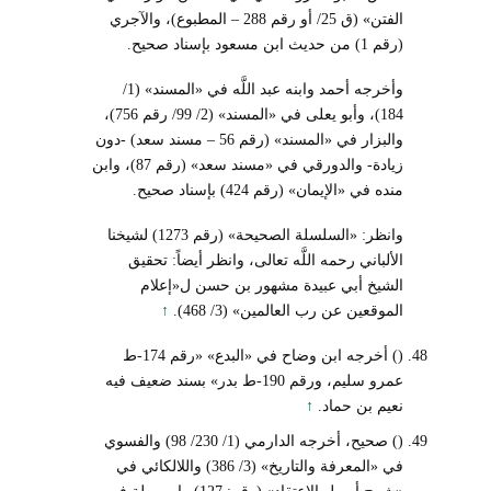
الفتن» (ق 25/ أو رقم 288 – المطبوع)، والآجري
(رقم 1) من حديث ابن مسعود بإسناد صحيح.
وأخرجه أحمد وابنه عبد اللَّه في «المسند» (1/
184)، وأبو يعلى في «المسند» (2/ 99/ رقم 756)،
والبزار في «المسند» (رقم 56 – مسند سعد) -دون
زيادة- والدورقي في «مسند سعد» (رقم 87)، وابن
منده في «الإيمان» (رقم 424) بإسناد صحيح.
وانظر: «السلسلة الصحيحة» (رقم 1273) لشيخنا
الألباني رحمه اللَّه تعالى، وانظر أيضاً: تحقيق
الشيخ أبي عبيدة مشهور بن حسن ل«إعلام
الموقعين عن رب العالمين» (3/ 468).
↑
() أخرجه ابن وضاح في «البدع» «رقم 174-ط
عمرو سليم، ورقم 190-ط بدر» بسند ضعيف فيه
نعيم بن حماد.
↑
() صحيح، أخرجه الدارمي (1/ 230/ 98) والفسوي
في «المعرفة والتاريخ» (3/ 386) واللالكائي في
«شرح أصول الاعتقاد» (رقم: 127) وابن بطة في