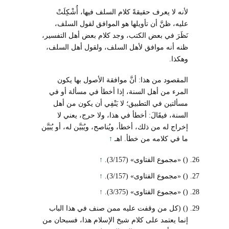
لأنه لا يعرف حقيقةً كلام السلف فيها، أُشْكِلَتْ
عليه، ظنَّ أن تأويلها هو الموافق لقول السلف،
نَظَرَ في بعض الكتب، وجد كلام بعض أهل التفسير،
ظنه أنه موافق لأهل السلف، ولقول أهل السلف،
وهكذا.
المقصود من هذا: أنَّ موافقة الأصول بها يكون
المرء من أهل السنة، إذا أخطأ في مسألة أو في
مسألتين في التطبيق؛ لا يَنْفِي أن يكون من أهل
السنة، فيقَالَ: أخطأ في هذا، ولا حرج، يعني لا
إخراج له من ذلك، أخطأ، ويُناصح، ويُبَيَّن له، أو يُبَيَّن
ما في كلامه من خطأ. اهـ
↑
() «مجموع الفتاوى» (3/157).
↑
() «مجموع الفتاوى» (3/157).
↑
() «مجموع الفتاوى» (3/375).
↑
() (كل من وقفت عليه ممن صنف في هذا الباب
إنما يعتمد على كلام شيخ الإسلام هذا، فسبحان من