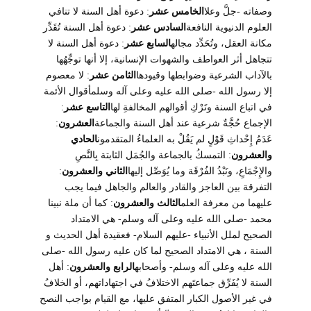
وصفاته -جلَّ وعلا
الخامس عشر
: دعوة أهل السنة لا تنافي
العلوم الدنيوية النافعة
السادس عشر
: دعوة أهل السنة تُقَدِّر
مكانة العقل، وتُحَدِّد مجاله
السابع عشر
: دعوة أهل السنة لا
تتجاهل أثر العواطف والشهوات الإنسانية، إلا أنها توجِّهُها
بالآداب الشرعية وضوابطها وقيودها
الثامن عشر
: لا معصوم
إلا رسول الله -صلى الله عليه وعلى آله وسلمأقوال الأئمة
في اتباع السنة وتَرْكِ أقوالهم المخالفةِ لها
التاسع عشر
:
الإجماع حُجَّةٌ شرعية عند أهل السنة والجماعة
العشرون
:
عَدَمُ إِحْداثِ قَوْلٍ لم يَقُلْ به العلماءُ المتقدمون
الحادي
والعشرون
: التمسكُ بالجماعة والجُمَل الثابتة بِالنَّصِ
والإِجْمَاعِ، ونَبْذُ الفُرْقَة وما يُوَصِّل إليها
الثاني والعشرون
:
التفرقة بين العاجز والقادر والعالم والجاهل فيما يجب
عليهما من معرفة العلم
الثالث والعشرون
: كما أن ملة نبينا
محمد -صلى الله عليه وعلى آله وسلم- هي الامتداد
الصحيح لملل الأنبياء -عليهم السلام- فعقيدة أهل الحديث و
السنة ، هي الامتداد الصحيح لما كان عليه رسول الله -صلى
الله عليه وعلى آله وسلم- وأصحابه
الرابع والعشرون
: أهل
السنة لا يُفَرِّق جماعتَهم الاختلافُ في اجتهاداتهم، أو الخلافُ
في غير الأصول الكبار المتفق عليها، مع القيام بواجب النصح