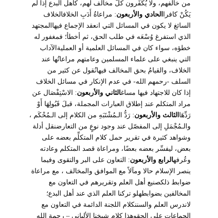
من خالفهم، ولا يُكَفِّرون كلَّ مخالف لهم، كأهل البدع إذا لم
يَكُنْ كافرا
الحادي والأربعون
: مراعاةُ أَدَبِ الخلافالخلاف
السائغ لا يكون في المسائل التي انعقد الإجماع فيهاالمجتهد
الذي استفرغ وُسْعَه في طلب الحق، ثم أخطأ؛ فمغفور له
خطؤه، سواء كان في المسائل العلمية أو العمليةالآداب
التي ينبغي على علماء المسلمين وعامتهم مراعاتُها عند
الخلاف، والقيامُ بحق المخالف فيهانُقول عن كثير من
السلف -رحمهم الله- في عدم الإنكار في مسائل الخلاف
إذا كان للاجتهاد فيها مساغ
الثاني والأربعون
: الاسْتِفْصَال عن
مراد المتكلم عند إطلاق العبارات المجملة، قبلَ قَبُولِهَا أَوْ
رَدِّهَا
الثالث والأربعون
: رَدُّ الـمُشْتَبَهِ من الكلام إلى الـمُحْكَم ،
والـمُجْمَلِ إلى المفصّل عند وجود نوعٍ من التعارضنقل أدلة
وشواهد كثيرة في تقرير حمل كلام المتكلِّم بعضه على
بعض، ليفسِّر بعضه بعضًا، ومراعاة قصد المتكلم وعادته
وعُرفه
الرابع والأربعون
: التعاون على البر والتقوى وفيما
ينصر الإسلام حالا ومآلاً مع الموافق والمخالف ، مع مراعاة
ضوابط ذلكصنيع أهل العلم وتقريرهم في التعاون مع
المخالفين بضوابطهلو تركنا العلم الذي عند أهل البدع؛
لاندرس العلم والسننكلام اللجنة الدائمة في التعاون مع
الجماعات على الحقوهذا كلام شيخنا الألباني – رحمة الله