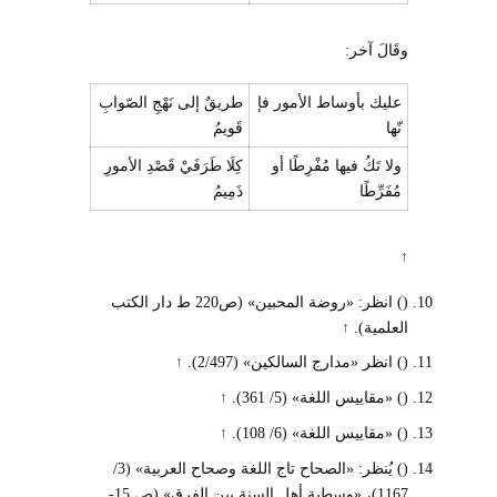
وقَالَ آخر:
عليك بأوساط الأمور فإ
طريقٌ إلى نَهْجِ الصّوابِ
نّها
قَويمُ
ولا تَكُ فيها مُفْرِطًا أو
كِلَا طَرَفَيْ قَصْدِ الأمورِ
مُفَرِّطًا
ذَمِيمُ
↑
() انظر: «روضة المحبين» (ص220 ط دار الكتب
العلمية).
↑
() انظر «مدارج السالكين» (2/497).
↑
() «مقاييس اللغة» (5/ 361).
↑
() «مقاييس اللغة» (6/ 108).
↑
() يُنظر: «الصحاح تاج اللغة وصحاح العربية» (3/
1167)، «وسطية أهل السنة بين الفرق» (ص 15-