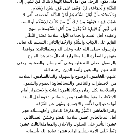
متى يكون الرجل من أهل السنة
(
تَنْبِيهٌ
): هُنَاكَ مَنْ يَنْتَمِي إِلَى
السُّنَّةِ وَالْجَمَاعَةِ، فَإِذَا وَقَفَ عَلَى قَوْلِ شَيْخِ الِإسْلَامِ،
وَخُلَاصَتُهُ: «أَنَّ أَهْلَ السُّنَّةِ هُمْ أَهْلُ السُّنَّةِ الْمَحْضَةِ، الَّتِي لا
شَوْبَ فِيهَا» فَيَفْهَمْ مِنْ ذَلِكَ أَنَّ مَنْ خَالَفَ الِإسْلَامَ أو السنة
فِي كَثِيرٍ أَوْ قَلِيلٍ؛ فَلَا يَكُونُ مِنْ أَهْلِ السُّنَّةِمعالم منهج
وعقيدة أهل السنة والجماعة
الأول
: سلامةُ مَصْدَرِ التَّلقِّي:
القَائِم عَلَى الكِتابِ والسُّنَّةِ وَالإجْمَاعِ
الثاني
: التسليم لله تعالى
ولرسوله -صلى الله عليه وعلى آله وسلم
الثالث
: موافقةُ
منهجهم للفِطْرة السليمة
الرابع
: اتصالُ سَنَدِ هذا المنهج
بالرسول -صلى الله عليه وعلى آله وسلم- والصحابة -رضي
الله عنهم- والتابعين وأئمة الدين -رحمة الله
عليهم-:
الخامس
: الوضوح والسهولة والبيان
السادس
: السلامة
من الاضطراب والتناقض واللبس
السابع
: العموم والشمول
والصلاحية لكل زمان ومكان
الثامن
: الثباتُ والاستقرار أمام
الابتلاءات المتوالية
التاسع
: ومن خصائص دعوة أهل السنة،
أنها تدعو إلى الأُلْفة والاجتماع، وتنْهَى عن الفُرْقة
والنزاع
العاشر
: التَّمَيُّزُ والمفارقةُ للباطل وأهلهمسألة هجر
أهل البدع
الحادي عشر
: سلامةُ القصْدِ وحُسْنُ العمل
الثاني
عشر
: التأثير على السلوك والأخلاق والمعاملة
الثالث عشر
:
رَبْطُ خَلَفِ الأُمة بسَلَفِها
الرابع عشر
: عبادة الله بأسمائه