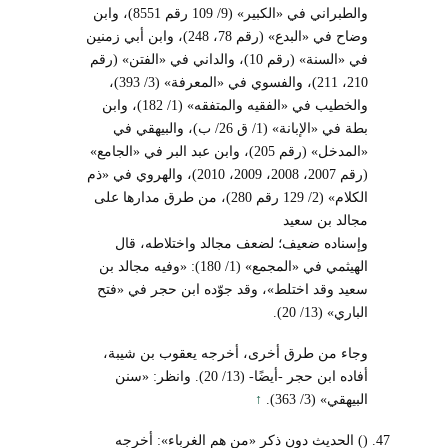
والطبراني في «الكبير» (9/ 109 رقم 8551)، وابن
وضاح في «البدع» (رقم 78، 248)، وابن أبي زمنين
في «السنة» (رقم 10)، والداني في «الفتن» (رقم
210، 211)، والفسوي في «المعرفة» (3/ 393)،
والخطيب في «الفقيه والمتفقه» (1/ 182)، وابن
بطة في «الإبانة» (1/ ق 26/ ب)، والبيهقي في
«المدخل» (رقم 205)، وابن عبد البر في «الجامع»
(رقم 2007، 2008، 2009، 2010)، والهروي في «ذم
الكلام» (2/ 129 رقم 280)، من طرق مدارها على
مجالد بن سعيد
وإسناده ضعيف؛ لضعف مجالد واختلاطه، قال
الهيثمي في «المجمع» (1/ 180): «وفيه مجالد بن
سعيد وقد اختلط»، وقد جوّده ابن حجر في «فتح
الباري» (13/ 20).
وجاء من طرق أخرى، أخرجه يعقوب بن شيبة،
أفاده ابن حجر -أيضًا- (13/ 20). وانظر: «سنن
البيهقي» (3/ 363).
↑
() الحديث دون ذكر «من هم الغرباء»: أخرجه