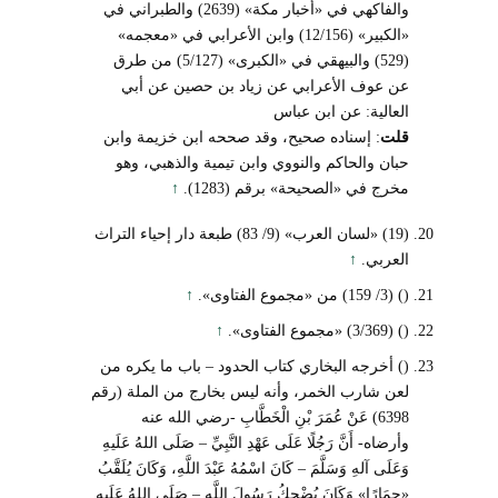
والفاكهي في «أخبار مكة» (2639) والطبراني في
«الكبير» (12/156) وابن الأعرابي في «معجمه»
(529) والبيهقي في «الكبرى» (5/127) من طرق
عن عوف الأعرابي عن زياد بن حصين عن أبي
العالية: عن ابن عباس
قلت
: إسناده صحيح، وقد صححه ابن خزيمة وابن
حبان والحاكم والنووي وابن تيمية والذهبي، وهو
مخرج في «الصحيحة» برقم (1283).
↑
(19) «لسان العرب» (9/ 83) طبعة دار إحياء التراث
العربي.
↑
() (3/ 159) من «مجموع الفتاوى».
↑
() (3/369) «مجموع الفتاوى».
↑
() أخرجه البخاري كتاب الحدود – باب ما يكره من
لعن شارب الخمر، وأنه ليس بخارج من الملة (رقم
6398) عَنْ عُمَرَ بْنِ الْخَطَّابِ -رضي الله عنه
وأرضاه- أَنَّ رَجُلًا عَلَى عَهْدِ النَّبِيِّ – صَلَى اللهُ عَلَيهِ
وَعَلَى آلهِ وَسَلَّمَ – كَانَ اسْمُهُ عَبْدَ اللَّهِ، وَكَانَ يُلَقَّبُ
«حِمَارًا» وَكَانَ يُضْحِكُ رَسُولَ اللَّهِ – صَلَى اللهُ عَلَيهِ