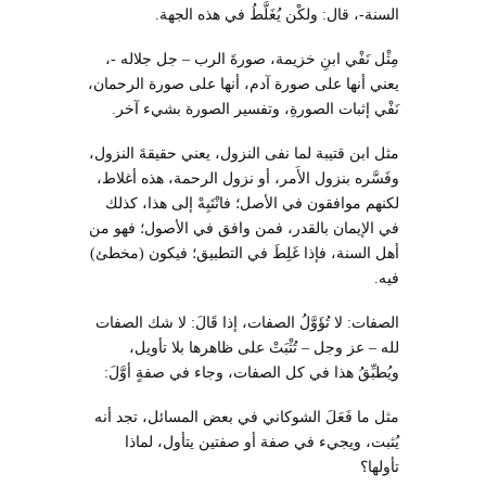
السنة-، قال: ولكْن يُغَلَّطُ في هذه الجهة.
مِثْل نَفْي ابنِ خزيمة، صورةَ الرب – جل جلاله -،
يعني أنها على صورة آدم، أنها على صورة الرحمان،
نَفْي إثبات الصورةِ، وتفسير الصورة بشيء آخر.
مثل ابن قتيبة لما نفى النزول، يعني حقيقةَ النزول،
وفَسَّره بنزول الأَمر، أو نزول الرحمة، هذه أغلاط،
لكنهم موافقون في الأصل؛ فانْتَبِهْ إلى هذا، كذلك
في الإيمان بالقدر، فمن وافق في الأصول؛ فهو من
أهل السنة، فإذا غَلِطَ في التطبيق؛ فيكون (مخطئ)
فيه.
الصفات: لا تُؤَوَّلُ الصفات، إذا قَالَ: لا شك الصفات
لله – عز وجل – تُثْبَتْ على ظاهرها بلا تأويل،
ويُطبِّقُ هذا في كل الصفات، وجاء في صفةٍ أوَّلَ:
مثل ما فَعَلَ الشوكاني في بعض المسائل، تجد أنه
يُثبت، ويجيء في صفة أو صفتين يتأول، لماذا
تأولها؟