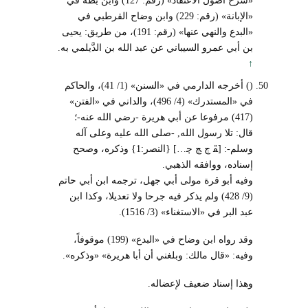
«الإبانة» (رقم: 229) وابن وضاح القرطبي في
«البدع والنهي عنها» (رقم: 191)، من طريق: يحيى
بن أبي عمرو السيباني عن عبد الله بن الدَّيلمي به.
↑
() أخرجه الدارمي في «السنن» (1/ 41)، والحاكم
في «المستدرك» (4/ 496)، والداني في «الفتن»
(417) مرفوعا عن أبي هريرة -رضي الله عنه-؛
قال: تلا رسول الله, -صلى الله عليه وعلى آله
وسلم-: [ﭱ ﭲ ﭳ ﭴ…] {النصر:1} وذكره، وصحح
إسناده، ووافقه الذهبي.
وفيه أبو قرة مولى أبي جهل، ترجمه ابن أبي حاتم
(9/ 428) ولم يذكر فيه جرحا ولا تعديلا، وكذا ابن
عبد البر في «الاستغناء» (3/ 1516).
وقد رواه ابن وضاح في «البدع» (199) موقوفاً،
وفيه: «قال مالك: وبلغني أن أبا هريرة» «وذكره».
وهذا إسناد ضعيف لإعضاله.