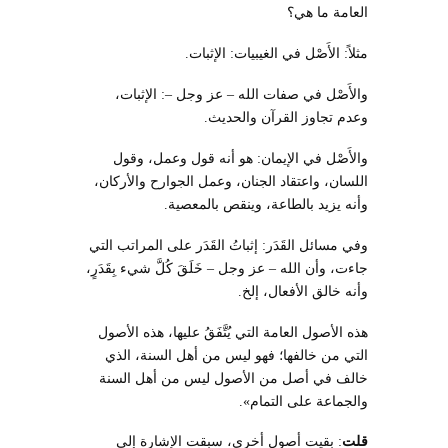
العامة ما هي؟
مثلاً: الأَصْل في الغيبيات: الإثبات.
والأَصْل في صفات الله – عز وجل –: الإثبات،
وعدم تجاوز القرآن والحديث.
والأَصْل في الإيمان: هو أنه قول وعمل، وقول
اللسان، واعتقاد الجنان، وعمل الجوارح والأركان،
وأنه يزيد بالطاعة، وينقص بالمعصية.
وفي مسائل القَدَر: إثباتُ القَدَر على المراتب التي
جاءت، وأن الله – عز وجل – خَلَقَ كُلَّ شيء بِقَدَرٍ،
وأنه خالق الأفعال، إلخ.
هذه الأصول العامة التي يُتَّفَقُ عليها، هذه الأصول
التي من خالفها؛ فهو ليس من أهل السنة، الذي
خالف في أصل من الأصول ليس من أهل السنة
والجماعة على التمام».
قلت
: بقيت أصول أخرى، سبقت الإشارة إلى