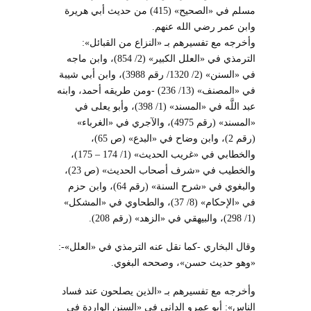
مسلم في «الصحيح» (415) من حديث أبي هريرة
وابن عمر رضي الله عنهم.
وأخرجه مع تفسيرهم بـ «النزاع من القبائل»:
الترمذي في «العلل الكبير» (2/ 854)، وابن ماجه
في «السنن» (2/ 1320/ رقم 3988)، وابن أبي شيبة
في «المصنف» (13/ 236) -ومن طريقه أحمد، وابنه
عبد اللَّه في «المسند» (1/ 398)، وأبو يعلى في
«المسند» (رقم 4975)، والآجري في «الغرباء»
(رقم 2)، وابن وضاح في «البدع» (ص 65)،
والخطابي في «غريب الحديث» (1/ 174 – 175)،
والخطيب في «شرف أصحاب الحديث» (ص 23)،
والبغوي في «شرح السنة» (رقم 64)، وابن حزم
في «الإحكام» (8/ 37)، والطحاوي في «المشكل»
(1/ 298)، والبيهقي في «الزهد» (رقم 208).
وقال البخاري -كما نقل عنه الترمذي في «العلل»-:
«وهو حديث حسن»، وصححه البغوي.
وأخرجه مع تفسيرهم بـ «الذين ‌يصلحون ‌عند ‌فساد
‌الناس»: أبو عمرو الداني في «السنن الواردة في