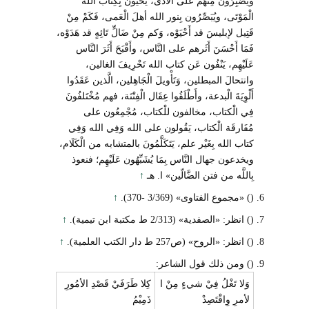
ويَصْبِرُون مِنْهُم على الْأَذَى، يُحْيُون بِكِتَاب الله
الْمَوْتَى، ويُبَصِّرُون بِنور الله أهلَ الْعَمى، فَكَمْ مِنْ
قَتِيل لإبليسَ قد أَحْيَوْه، وَكم مِنْ ضَالٍّ تَائِهٍ قد هَدَوْه،
فَمَا أَحْسَنَ أَثَرهم على النَّاس، وأَقْبَحَ أَثَرَ النَّاس
عَلَيْهِم، يَنْفُون عَن كتاب الله تَحْرِيفَ الغالين،
وانتحالَ المبطلين، وَتَأْويلَ الْجَاهِلين، الَّذين عَقَدُوا
أَلْوِيَةَ الْبدعة، وأَطْلَقُوا عِقَال الْفِتْنَة، فهم مُخْتَلفُونَ
فِي الْكتاب، مخالفون للْكتاب، مُجْمِعُون على
مُفَارقَة الْكتاب، يَقُولون على الله وَفِي الله وَفِي
كتاب الله بِغَيْر علم، يَتَكَلَّمُونَ بالمتشابه من الْكَلَام،
ويخدعون جهال النَّاس بِمَا يُشَبِّهُون عَلَيْهِم؛ فنعوذ
بِاللَّه من فتن الضَّالّين» ا. هـ
↑
() «مجموع الفتاوى» (3/369 -370).
↑
() انظر: «الصفدية» (2/313 ط مكتبة ابن تيمية).
↑
() انظر: «الروح» (ص257 ط دار الكتب العلمية).
↑
() ومن ذلك قول الشاعر:
وَلا تَغْلُ فِيْ شيءٍ مِنْ ا
كِلا طَرَفَيْ قَصْدِ الأمُورِ
لأمرِ وِاقْتَصِدْ
ذَمِيْمُ